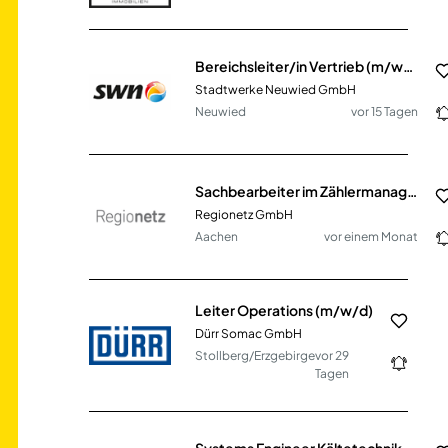
Bereichsleiter/in Vertrieb (m/w/d)
Stadtwerke Neuwied GmbH
Neuwied
vor 15 Tagen
Sachbearbeiter im Zählermanagement (m/w/d)
Regionetz GmbH
Aachen
vor einem Monat
Leiter Operations (m/w/d)
Dürr Somac GmbH
Stollberg/Erzgebirge
vor 29
Tagen
Systems Engineer Kältetechnik (m/w/d)