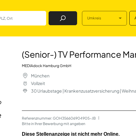
Umkreis
Job Finden
rformance Manager
(Senior-) TV Performance M
MEDIAdock Hamburg GmbH
München
Vollzeit
30 Urlaubstage | Krankenzusatzversicherung | Weihn
Referenznummer: GOH356606904905-JB
 | 
Bitte in Ihrer Bewerbung mit angeben