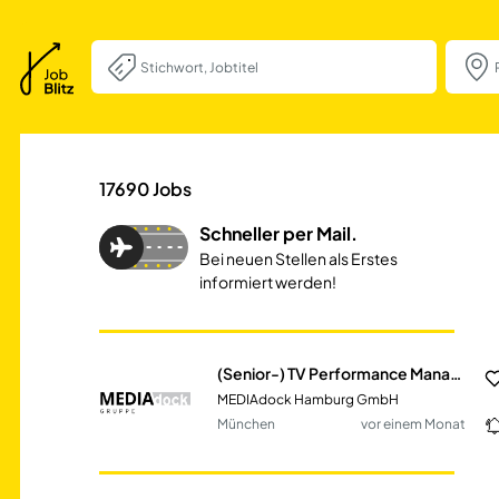
(Senior-) TV Pe
17690
Jobs
Schneller per Mail.
Bei neuen Stellen als Erstes
informiert werden!
(Senior-) TV Performance Manager (m/w/d)
MEDIAdock Hamburg GmbH
München
vor einem Monat