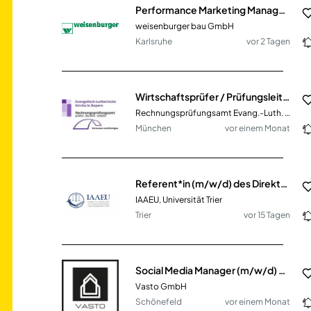
Performance Marketing Manager (m/w/d)
weisenburger bau GmbH
Karlsruhe
vor 2 Tagen
Wirtschaftsprüfer / Prüfungsleiter (m/w/d) für Prüfungsaufgaben in der ELKB
Rechnungsprüfungsamt Evang.-Luth. Kirche in Bayern
München
vor einem Monat
Referent*in (m/w/d) des Direktoriums
IAAEU, Universität Trier
Trier
vor 15 Tagen
Social Media Manager (m/w/d) - Content, Growth & Community
Vasto GmbH
Schönefeld
vor einem Monat