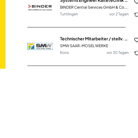
BINDER Central Services GmbH & Co.KG
Tuttlingen
vor 2 Tagen
Technischer Mitarbeiter / stellv. Betriebsleiter Wasserversorgung (m/w/d)
SMW SAAR-MOSEL WERKE
Konz
vor 30 Tagen
Sachbearbeiter/in für grenzüberschreitende und europäische Projekte (w/m/d)
Regierungspräsidium Karlsruhe
Karlsruhe
vor 2 Tagen
Erzieher/in in einer Jugendfreizeiteinrichtung (JFE Düppel) (m/w/d) Teilzeit
Bezirksamt Steglitz-Zehlendorf von Berlin
Berlin
vor 9 Tagen