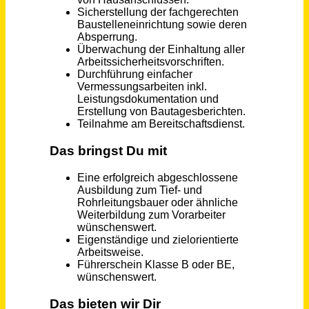
Montageleiter / Vorarbeiter Heizungsbau (m/w/d)
Oberhessische Gasversorgung GmbH
Friedberg (Hessen)
vor 4 Tagen
Vorarbeiter/-in und Reinigungskräfte (m/w/d)
Standard Gebäudereinigung Jacobs GmbH
Trier
vor 18 Tagen
Vorrichter (m/w/d) im Rohrleitungsbau, Gas- & Fernwärmeleitungen in Bernburg
Kuhlmann Leitungsbau GmbH & Co. KG
Bernburg
vor 5 Tagen
Vorarbeiter in der Fertigung (m/w/d)
LAHNER Group GmbH