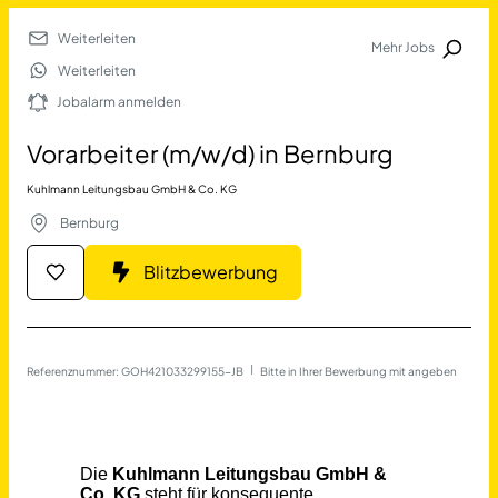
Weiterleiten
Mehr Jobs
Jobalarm anmelden
Weiterleiten
Jobalarm anmelden
Merkliste
Vorarbeiter (m/w/d) in Bernburg
Kuhlmann Leitungsbau GmbH & Co. KG
Bernburg
Blitzbewerbung
Job Finden
Referenznummer: GOH421033299155-JB
 | 
Bitte in Ihrer Bewerbung mit angeben
Vorarbeiter (m/w/d) in Ber
17623
Jobs
Filter