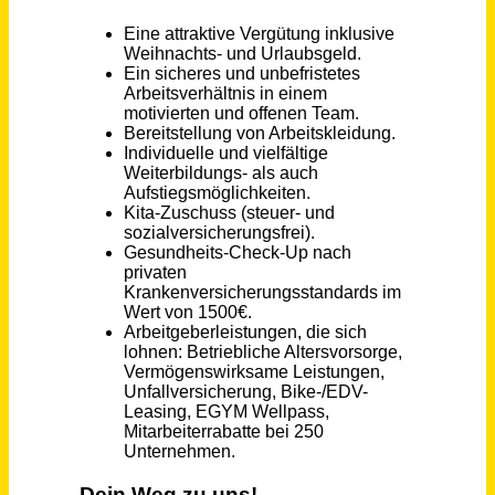
Hallbergmoos
vor 6 Tagen
Schweißer / Stahlschweißer (m/w/d) im Rohrleitungsbau, Gas- & Fernwärmeleitungen in Bernburg
Kuhlmann Leitungsbau GmbH & Co. KG
Bernburg
vor 5 Tagen
Vorarbeiter Recycling (m/w/d)
HOLCIM GmbH
Bad Fallingbostel
vor 24 Tagen
Vorarbeiter Recycling (m/w/d)
HOLCIM GmbH
Wedemark
vor 24 Tagen