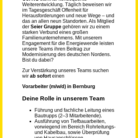
Schneller per Mail.
Bei neuen Stellen als Erstes informiert werden!
Vorarbeiter (m/w/d) in Bernburg
Kuhlmann Leitungsbau GmbH & Co. KG
Bernburg
vor einem Monat
Malergeselle/Vorarbeiter, Trockenbauer, Fliesenleger oder erfahrenen Handwerksallrounder (m/w/d)
Pätzold GbR
16€ - 21€
Bochum
vor einem Monat
Vorarbeiter (m/w/d) für eine medizinische Einrichtung
STANDARD GEBÄUDEREINIGUNG JACOBS GmbH
Saarbrücken
vor 4 Tagen