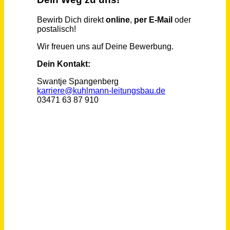
Vorarbeiter (m/w/d) / Reinigungskräfte (m/w/d)
Piepenbrock
Baumholder
vor 24 Tagen
Vorarbeiter Recycling (m/w/d)
HOLCIM GmbH
Heemsen
vor 24 Tagen
Vorarbeiter / Baumaschinenführer (m/w/d)
HOLCIM GmbH
Heemsen
vor 24 Tagen
Vorarbeiter Recycling (m/w/d)
HOLCIM GmbH
Gilten
vor 24 Tagen