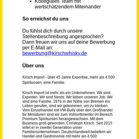
Haus- und Hofwart (m/w/d)
Gut Hülsenberg GmbH
Wahlstedt
vor einem Monat
Hausmeister (m/w/d)
Wäscherei Henning Stühmeier GmbH & Co. KG
Osnabrück
vor 2 Tagen
Haustechniker(m/w/d)
Laboratoires Réunis Luxembourg S.A.
Junglinster
vor 3 Tagen
Hausmeister /-in (m/w/d) im Verwaltungsbereich
Stadt Regensburg
Regensburg
vor 16 Tagen