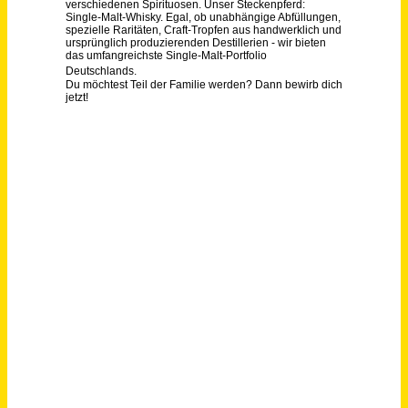
Hausmeister (m/w/d)
EIFELKREIS BITBURG-PRÜM
Bitburg
vor 3 Tagen
Haus- und Hofwart (m/w/d)
Gut Hülsenberg GmbH
Wahlstedt
vor einem Monat
Hausmeister/-in (m/w/d)
Landratsamt Fürstenfeldbruck
Fürstenfeldbruck
vor 11 Tagen