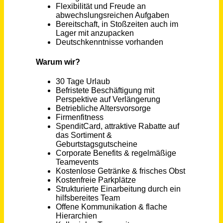
Augsburg
vor 12 Tagen
Projektleiter / Meister (m/w/d)
KONZMANN GmbH
Großmaischeid
vor einem Monat
Technische:r Property Manager:in für Gewerbeimmobilien (m/w/d)
Landmarken AG
52074
vor 24 Tagen
Technischer Property Manager (m/w/d)
Wentzel Dr. GmbH
Hamburg
vor 13 Tagen