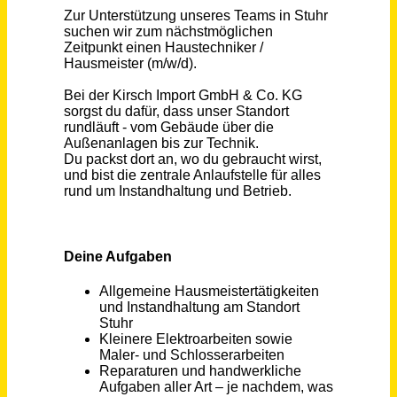
Schneller per Mail.
Bei neuen Stellen als Erstes informiert werden!
Haustechniker / Hausmeister (m/w/d)
Kirsch Import GmbH & Co. KG
Stuhr
vor einem Monat
Haustechniker Betriebstechnik Logistik (m/w/d)
GO! Express & Logistics Deutschland GmbH
Niederaula
vor einem Monat
Hausmeister (m/w/d)
WOHN-UNION GmbH
Berlin
vor 18 Tagen