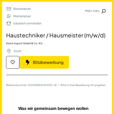
Weiterleiten
Mehr Jobs
Jobalarm anmelden
Weiterleiten
Jobalarm anmelden
Merkliste
Haustechniker / Hausmeister (m/w/d)
Kirsch Import GmbH & Co. KG
Stuhr
Blitzbewerbung
Job Finden
Referenznummer: GOH558906394593-JB
 | 
Bitte in Ihrer Bewerbung mit angeben
Haustechniker / Hausmeiste
17677
Jobs
Filter