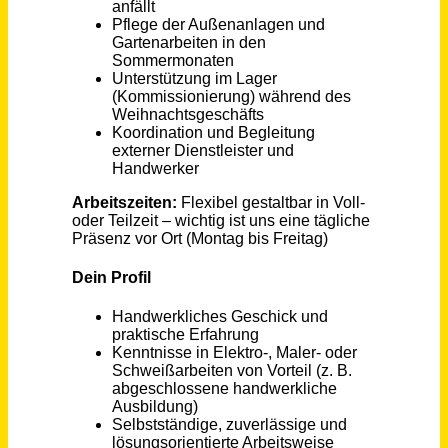
Hausmeister (m/w/d) in Teilzeit
Mc Dreams Hotel GmbH
Feldkirchen
vor 26 Tagen
Mitarbeiter Haustechnik / Kältetechnik (w/m/d)
FRoSTA AG
Lommatzsch
vor 29 Tagen
Hausmeister auf Minijob-Basis (m/w/d)
PromoData GmbH
Ellwangen
vor einem Monat
Meister / Techniker (m/w/d) Bau Kundenanschlüsse Rohrmedien und Strom
Stadtwerke Augsburg Holding GmbH