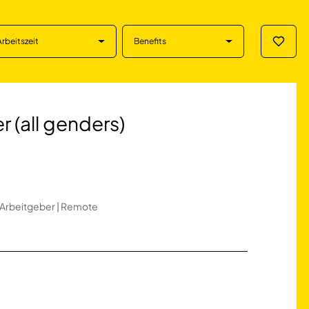
Arbeitszeit
Benefits
Merklis
 genders) in Münc
 (all genders)
r Arbeitgeber | Remote