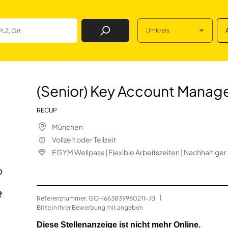
Umkreis
Job Finden
ount Manager (all
(Senior) Key Account Manager
RECUP
München
Vollzeit oder Teilzeit
EGYM Wellpass | Flexible Arbeitszeiten | Nachhaltige
Referenznummer: GOH663839960211-JB
 | 
Bitte in Ihrer Bewerbung mit angeben