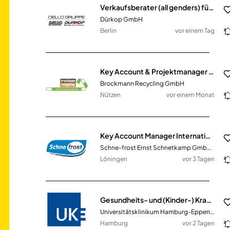
Verkaufsberater (all genders) für Neuwagen
Dürkop GmbH
Berlin
vor einem Tag
Key Account & Projektmanager (m/w/d)
Brockmann Recycling GmbH
Nützen
vor einem Monat
Key Account Manager International (m/w/d)
Schne-frost Ernst Schnetkamp GmbH & Co. KG
Löningen
vor 3 Tagen
Gesundheits- und (Kinder-) Krankenpfleger:in / Pflegefachperson (all genders) für die Zentrale Notaufnahme
Universitätsklinikum Hamburg-Eppendorf
Hamburg
vor 2 Tagen