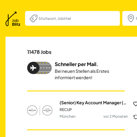
(Senior) Key Acc
11478
Jobs
Schneller per Mail.
Bei neuen Stellen als Erstes
informiert werden!
(Senior) Key Account Manager (all genders)
RECUP
München
vor 2 Monaten