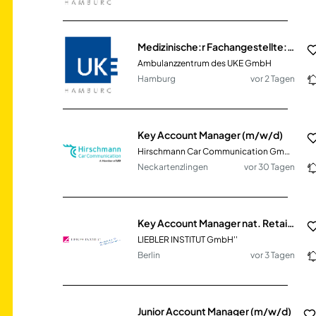
Medizinische:r Fachangestellte:r (MFA) (all genders) für die chirurgische Praxis - Standort Harburg
Ambulanzzentrum des UKE GmbH
Hamburg
vor 2 Tagen
Key Account Manager (m/w/d)
Hirschmann Car Communication GmbH
Neckartenzlingen
vor 30 Tagen
Key Account Manager nat. Retail/LEH sowie Foodservice (m/w/d) für den Bereich Feinkost
LIEBLER INSTITUT GmbH''
Berlin
vor 3 Tagen
Junior Account Manager (m/w/d)