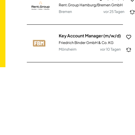
Rent.Group Hamburg/Bremen GmbH
Bremen
vor 25 Tagen
Key Account Manager (m/w/d)
Friedrich Binder GmbH & Co. KG
Mönsheim
vor 10 Tagen
Pflegehilfskraft / Pflegeassistenzkraft (all) für die psychiatrische Pflege
Aczepta Holding GmbH
Breisach am Rhein
vor 16 Tagen
Global Key Account Manager (m/w/d)
Weig Technical Liner GmbH & Co. KG
Mayen
vor 10 Tagen