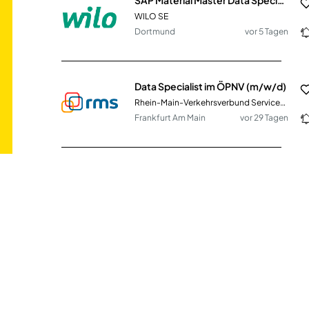
WILO SE
Dortmund
vor 5 Tagen
Data Specialist im ÖPNV (m/w/d)
Rhein-Main-Verkehrsverbund Servicegesellschaft mbH
Frankfurt Am Main
vor 29 Tagen
Sachbearbeiter im Bereich Stammdatenmanagement (m/w/d)
AMEFA GmbH
Limburg an der Lahn
vor 22 Tagen
Spezialist Stammdatenmanagement & Datenqualität (m/w/d)
PHOENIX Pharmahandel GmbH & Co KG
Fürth,Mannheim
vor 2 Tagen