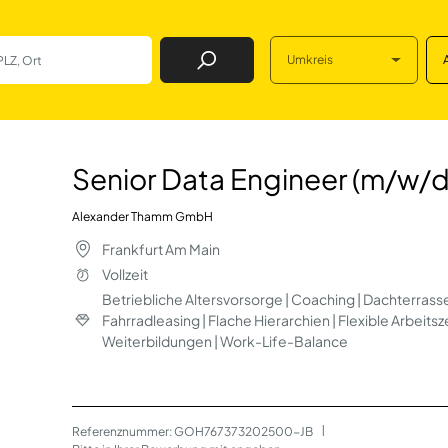
Umkreis
Job Finden
neer (m/w/d) in Fr
Senior Data Engineer (m/w/d
Alexander Thamm GmbH
Frankfurt Am Main
Vollzeit
Betriebliche Altersvorsorge | Coaching | Dachterrass
Fahrradleasing | Flache Hierarchien | Flexible Arbeits
Weiterbildungen | Work-Life-Balance
Referenznummer: GOH767373202500-JB
 | 