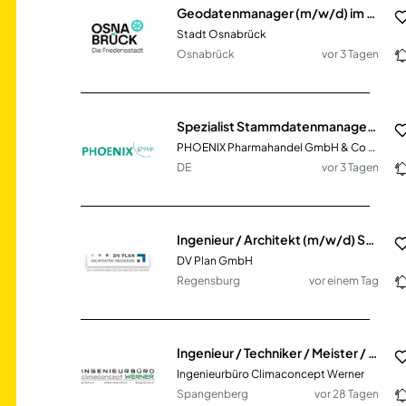
Geodatenmanager (m/w/d) im Fachbereich Geodaten und Verkehrsanlagen - Fachdienst Geodaten
Stadt Osnabrück
Osnabrück
vor 3 Tagen
Spezialist Stammdatenmanagement & Datenqualität (m/w/d)
PHOENIX Pharmahandel GmbH & Co KG
DE
vor 3 Tagen
Ingenieur / Architekt (m/w/d) Schwerpunkt Ausschreibung Vollzeit / Teilzeit
DV Plan GmbH
Regensburg
vor einem Tag
Ingenieur / Techniker / Meister / Technischer Systemplaner Heizung · Lüftung · Sanitär · Elektro
Ingenieurbüro Climaconcept Werner
Spangenberg
vor 28 Tagen