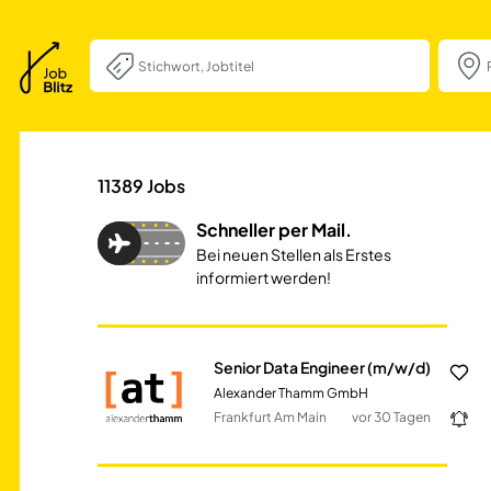
Senior Data Engi
11389
Jobs
Schneller per Mail.
Bei neuen Stellen als Erstes
informiert werden!
Senior Data Engineer (m/w/d)
Alexander Thamm GmbH
Frankfurt Am Main
vor 30 Tagen