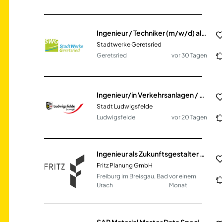
Ingenieur / Techniker (m/w/d) als Sachgebietsleiter Planung und Bau
Stadtwerke Geretsried
Geretsried
vor 30 Tagen
Ingenieur/in Verkehrsanlagen / Tiefbau (w/m/d)
Stadt Ludwigsfelde
Ludwigsfelde
vor 20 Tagen
Ingenieur als Zukunftsgestalter Wasserversorgung (m/w/d)
Fritz Planung GmbH
Freiburg im Breisgau, Bad
vor einem
Urach
Monat
SAP Material Master Data Specialist (w/m/d)