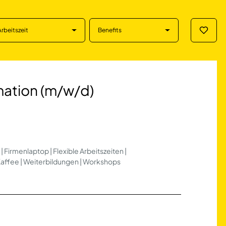
Arbeitszeit
Benefits
Merklis
 (m/w/d) in Tübin
mation (m/w/d)
 Firmenlaptop | Flexible Arbeitszeiten |
Kaffee | Weiterbildungen | Workshops