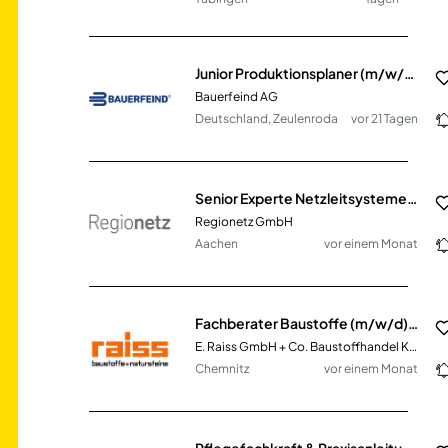
Junior Produktionsplaner (m/w/d) - Disposition & Fertigungssteuerung
Bauerfeind AG
Deutschland, Zeulenroda
vor 21 Tagen
Senior Experte Netzleitsysteme & OT (m/w/d)
Regionetz GmbH
Aachen
vor einem Monat
Fachberater Baustoffe (m/w/d) im Innen- & Außendienst
E. Raiss GmbH + Co. Baustoffhandel KG
Chemnitz
vor einem Monat
Pflegefachkraft & Praxisanleitung (m/w/d)