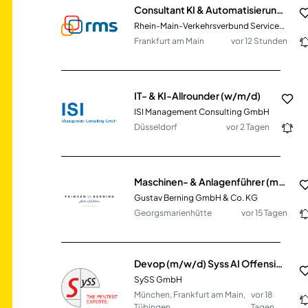
Consultant KI & Automatisierung (m/w/d)
Rhein-Main-Verkehrsverbund Servicegesellschaft mbH
Frankfurt am Main
vor 12 Stunden
IT- & KI-Allrounder (w/m/d)
ISI Management Consulting GmbH
Düsseldorf
vor 2 Tagen
Maschinen- & Anlagenführer (m/w/d) im Lebensmittelbereich
Gustav Berning GmbH & Co. KG
Georgsmarienhütte
vor 15 Tagen
Devop (m/w/d) Syss AI Offensive Platform
SySS GmbH
München, Frankfurt am Main,
vor 18
Tübingen
Tagen