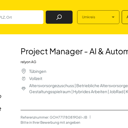
Umkreis
Job Finden
- AI & Automation
Project Manager - AI & Auto
relyon AG
Tübingen
Vollzeit
Altersvorsorgezuschuss | Betriebliche Altersvorsorge |
Gestaltungsspielraum | Hybrides Arbeiten | JobRad | 
Referenznummer: GOH771780819061-JB
 | 
Bitte in Ihrer Bewerbung mit angeben