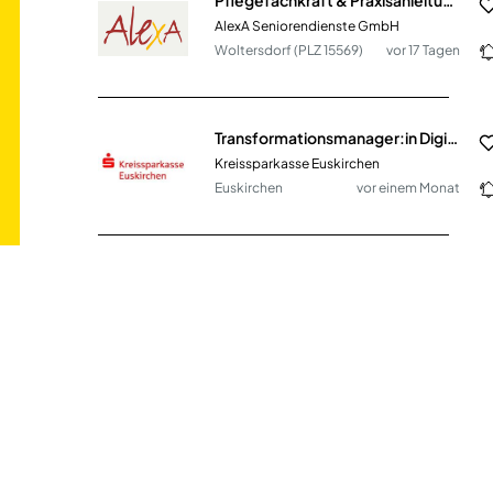
AlexA Seniorendienste GmbH
Woltersdorf (PLZ 15569)
vor 17 Tagen
Transformationsmanager:in Digitalisierung und KI (m/w/d)
Kreissparkasse Euskirchen
Euskirchen
vor einem Monat
Personalreferent (m/w/d) mit Schwerpunkt Personal & Unternehmenskultur
DEKRA Arbeit GmbH
Haldensleben
vor einem Tag
Technischer Berater - Sanitär & Heizung (m/w/d)
Sanitär-Heinze GmbH & Co. KG
Dresden
vor einem Monat