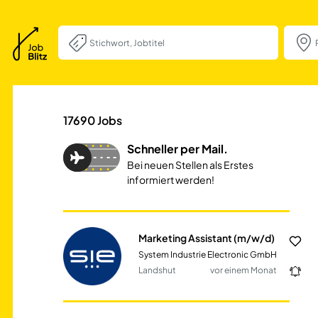
Marketing Assist
17690
Jobs
Schneller per Mail.
Bei neuen Stellen als Erstes
informiert werden!
Marketing Assistant (m/w/d)
System Industrie Electronic GmbH
Landshut
vor einem Monat