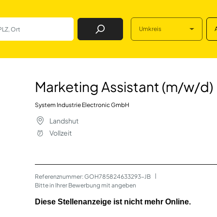
Umkreis
Job Finden
ant (m/w/d) in Lan
Marketing Assistant (m/w/d)
System Industrie Electronic GmbH
Landshut
Vollzeit
Referenznummer: GOH785824633293-JB
 | 
Bitte in Ihrer Bewerbung mit angeben