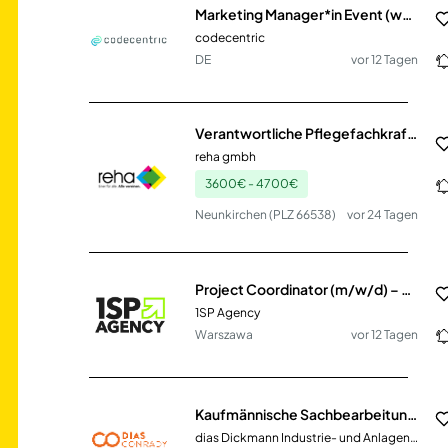
Marketing Manager*in Event (w/d/m) (befristet 2 Jahre)
codecentric
DE
vor 12 Tagen
Verantwortliche Pflegefachkraft (m/w/d)
reha gmbh
3600€ - 4700€
Neunkirchen (PLZ 66538)
vor 24 Tagen
Project Coordinator (m/w/d) – German Market | Retail & POS Projects (Remote/Hybrid)
1SP Agency
Warszawa
vor 12 Tagen
Kaufmännische Sachbearbeitung / Assistenz (Feldkirchen)
dias Dickmann Industrie- und Anlagenservice GmbH