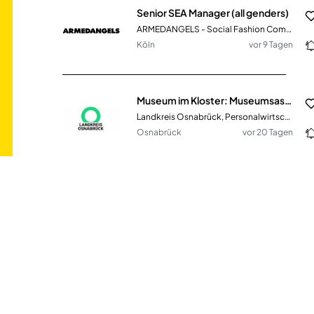
Senior SEA Manager (all genders)
ARMEDANGELS - Social Fashion Company GmbH
Köln
vor 9 Tagen
Museum im Kloster: Museumsassistenz (m/w/d)
Landkreis Osnabrück, Personalwirtschaft
Osnabrück
vor 20 Tagen
Area Sales Manager (Menswear) (South) (all genders)
ARMEDANGELS - Social Fashion Company GmbH
München
vor 6 Tagen
Assistenz der Geschäftsführung (m/w/d)
Mining Adventure World
Dorsten
vor 12 Tagen