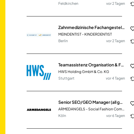
Feldkirchen
vor 2 Tagen
Zahnmedizinische Fachangestellte (m/w/d)
MEINDENTIST - KINDERDENTIST
Berlin
vor 2 Tagen
Teamassistenz Organisation & Fuhrpark (m/w/d) Stuttgart
HWS Holding GmbH & Co. KG
Stuttgart
vor 4 Tagen
Senior SEO/GEO Manager (all genders)
ARMEDANGELS - Social Fashion Company GmbH
Köln
vor 6 Tagen