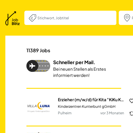
Erzieher (m/w/d) 
11389
Jobs
Schneller per Mail.
Bei neuen Stellen als Erstes
informiert werden!
Erzieher (m/w/d) für Kita "KiKu Kinderland Pulheim"
Kinderzentren Kunterbunt gGmbH
Pulheim
vor 3 Monaten