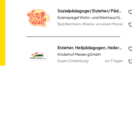
Sozialpädagoge/ Erzieher/ Pädagogische Fachkraft (m/w/d)
Eulenspiegel Wohn- und Werkhaus für Kinder und Jugendliche e.V.
Bad Bentheim, Rheine
vor einem Monat
Erzieher, Heilpädagogen, Heilerziehungspfleger, Sozialpädagogen
Kinderhof Merzen gGmbH
Essen (Oldenburg)
vor 3 Tagen
Springerkraft für Integrationskraft in städtischer Kindertagesstätte (m/w/d)
Stadt Aurich
Aurich
vor 6 Tagen
Erzieher*in, Pädagogische Fachkraft und Fachkraft zur Mitarbeit (m/w/d) Vollzeit / Teilzeit
Kreisstadt Dietzenbach