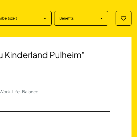
Arbeitszeit
Benefits
Merklis
derland Pulheim" in
Ku Kinderland Pulheim"
 | Work-Life-Balance