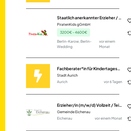
Staatlich anerkannter Erzieher / Sozialarbeiter / Sozialpädagoge / Heilpädagoge / Kindheitspädagoge / Sozialassistent (m/w/d)
PiratenKids gGmbH
3200€ - 4600€
Berlin-Karow, Berlin-
vor einem
Wedding
Monat
Fachberater*in für Kindertageseinrichtung (m/w/d)
Stadt Aurich
Aurich
vor 6 Tagen
Erzieher/in (m/w/d) Vollzeit / Teilzeit
Gemeinde Eichenau
Eichenau
vor einem Monat