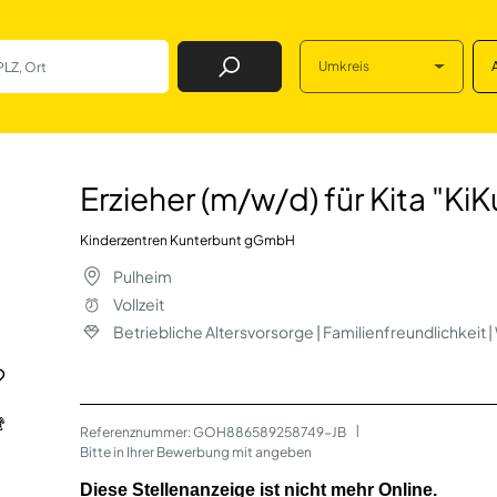
Umkreis
Job Finden
für Kita "KiKu Kin
Erzieher (m/w/d) für Kita "Ki
Kinderzentren Kunterbunt gGmbH
Pulheim
Vollzeit
Betriebliche Altersvorsorge | Familienfreundlichkeit
Referenznummer: GOH886589258749-JB
 | 
Bitte in Ihrer Bewerbung mit angeben