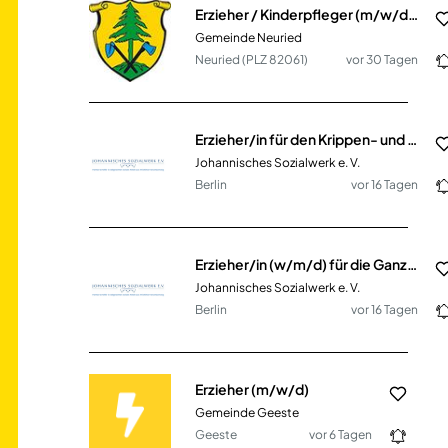
Erzieher / Kinderpfleger (m/w/d) Vollzeit / Teilzeit
Gemeinde Neuried
Neuried (PLZ 82061)
vor 30 Tagen
Erzieher/in für den Krippen- und Elementarbereich (m/w/d) in Vollzeit / Teilzeit
Johannisches Sozialwerk e. V.
Berlin
vor 16 Tagen
Erzieher/in (w/m/d) für die Ganztagsbetreuung (eFöB) im Team in Teilzeit
Johannisches Sozialwerk e. V.
Berlin
vor 16 Tagen
Erzieher (m/w/d)
Gemeinde Geeste
Geeste
vor 6 Tagen