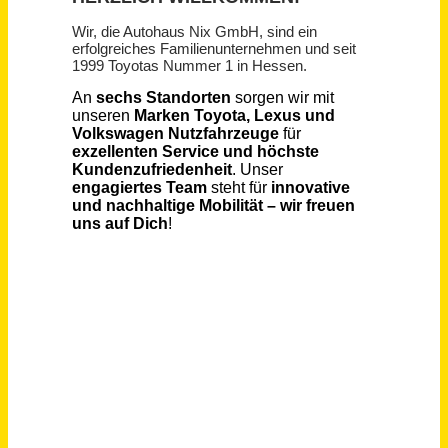
Mitarbeiter International Service & Support (m/w/d)
Bauerfeind AG
Deutschland, Zeulenroda
vor einem Monat
Service-Techniker für Kältetechnik in NRW (m/w/d)
Coolworld Rentals GmbH
Duisburg
vor 7 Tagen
Mitarbeiter (m/w/d) für Betreuung und Service Teilzeit
VFG gemeinnützige Betriebs-GmbH - Verein Für Gefährdetenhilfe
Bonn
vor einem Monat
Mitarbeiter Service und Logistik (m/w/d)
Bw Bekleidungsmanagement GmbH
Nußdorf
vor 11 Tagen