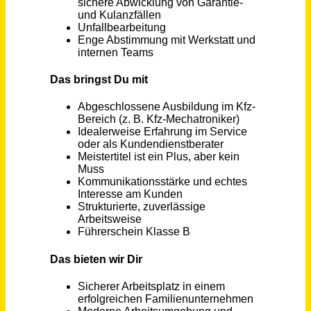
Serviceberater (m/w/d)
Autohilfe Buschmann Gmbh
Trier
vor 11 Tagen
Service Agent Reisebürosupport (m/w/d)
alltours flugreisen gmbh
Düsseldorf
vor 27 Tagen
Service/Rezeption/Housekeeping (m/w/d)
Natur- und Wohlfühlhotel Kastenholz
Wershofen
vor 6 Tagen
Kfz-Serviceberater (m/w/d)
VANOVATE GmbH