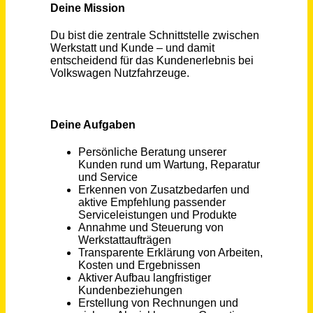
Schneller per Mail.
Bei neuen Stellen als Erstes informiert werden!
Serviceberater (m/w/d) - Volkswagen Wächtersbach
Autohaus NIX GmbH
Wächtersbach
vor einem Monat
Serviceberater (m/w/d)
Heinrich Nehrkorn GmbH & Co. KG
Flensburg
vor 7 Tagen
Service-Techniker (m/w/d)
Alimak Group Deutschland GmbH
München, Frankfurt am Main, Hamburg,
vor einem
Berlin
Monat