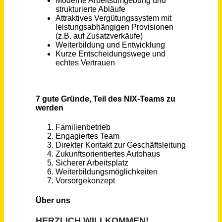
Bad Salzungen
vor 4 Tagen
Kfz-Mechatroniker Vertragswerkstatt (m/w/d) Volkswagen / Audi / VW Nutzfahrzeuge
Anton Lutz GmbH
Donzdorf
vor 19 Tagen
Verkaufsberater (all genders) für Neuwagen
Dürkop GmbH
Berlin
vor 4 Tagen
Mitarbeiter Customer Service (m/w/d)
BINDER Central Services GmbH & Co.KG
Tuttlingen
vor einem Monat