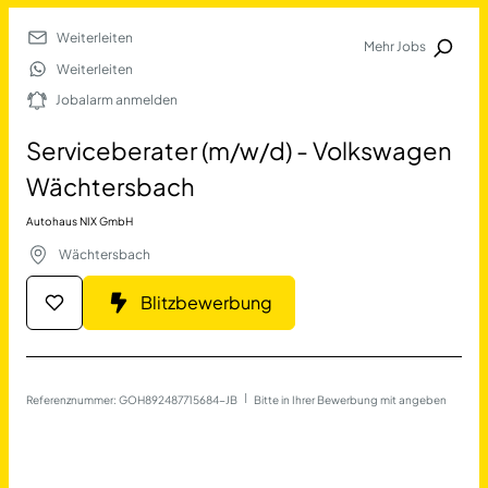
Weiterleiten
Mehr Jobs
Jobalarm anmelden
Weiterleiten
Jobalarm anmelden
Merkliste
Serviceberater (m/w/d) - Volkswagen
Wächtersbach
Autohaus NIX GmbH
Wächtersbach
Blitzbewerbung
Job Finden
Serviceberater (m/w/d) -
Referenznummer: GOH892487715684-JB
 | 
Bitte in Ihrer Bewerbung mit angeben
17623
Jobs
Filter