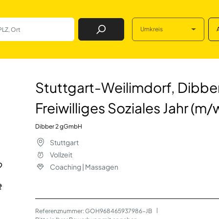
Umkreis
Job Finden
orf, Dibber-KiTa T
Stuttgart-Weilimdorf, Dibber
Freiwilliges Soziales Jahr (m/
Dibber 2 gGmbH
Stuttgart
Vollzeit
Coaching | Massagen
Referenznummer: GOH968465937986-JB
 | 