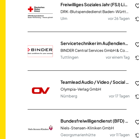
Freiwilliges Soziales Jahr (FSJ) Lieferdienst, Produktion oder Labor
DRK-Blutspendedienst Baden-Württemberg – Hessen gGmbH
Ulm
vor 26 Tagen
Servicetechniker im Außendienst (m/w/d) Region Karlsruhe, Stuttgart, Ulm
BINDER Central Services GmbH & Co.KG
Tuttlingen
vor einem Tag
Teamlead Audio / Video / Social Strategy (m/w/d)
Olympia-Verlag GmbH
Nürnberg
vor 17 Tagen
Bundesfreiwilligendienst (BFD) oder Freiwilliges sozialen Jahres (FSJ) am Franziskus-Hospital Harderberg 2026/2027
Niels-Stensen-Kliniken GmbH
Georgsmarienhütte
vor 11 Tagen