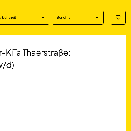
Arbeitszeit
Benefits
Merklis
haerstraße: Freiwi
-KiTa Thaerstraße:
w/d)