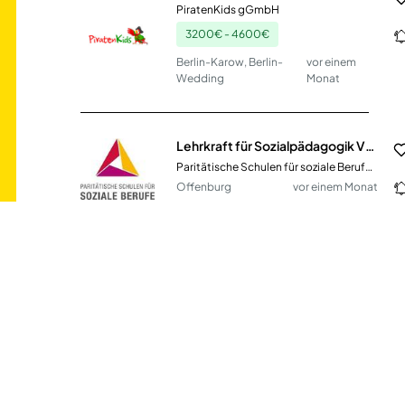
PiratenKids gGmbH
3200€ - 4600€
Berlin-Karow, Berlin-
vor einem
Wedding
Monat
Lehrkraft für Sozialpädagogik VZ / TZ (m/w/d)
Paritätische Schulen für soziale Berufe gGmbH
Offenburg
vor einem Monat
Pädagogische Fachkraft (m/w/d) Kita Dornbusch
AWO Kreisverband Frankfurt am Main
Frankfurt am Main
vor 21 Stunden
Pädagogische Fachkraft (m/w/d) Kita Gutleut
AWO Kreisverband Frankfurt am Main