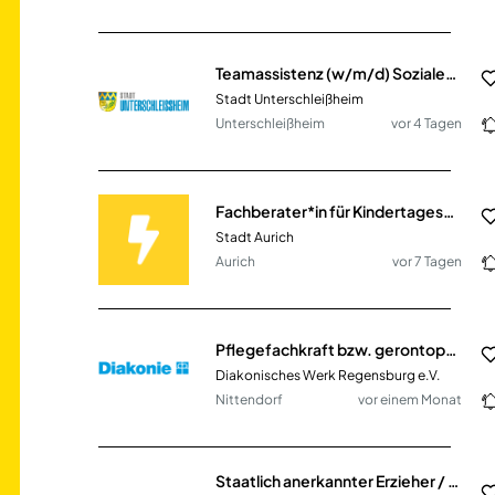
Teamassistenz (w/m/d) Soziales & Digitales
Stadt Unterschleißheim
Unterschleißheim
vor 4 Tagen
Fachberater*in für Kindertageseinrichtung (m/w/d)
Stadt Aurich
Aurich
vor 7 Tagen
Pflegefachkraft bzw. gerontopsychiatrische Fachkraft für die soziale Betreuung (m/w/d)
Diakonisches Werk Regensburg e.V.
Nittendorf
vor einem Monat
Staatlich anerkannter Erzieher / Sozialarbeiter / Sozialpädagoge / Heilpädagoge / Kindheitspädagoge / Sozialassistent (m/w/d)