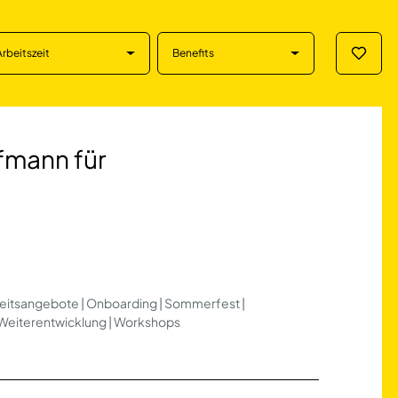
Arbeitszeit
Benefits
Merklis
n für Büromanage
fmann für
dheitsangebote | Onboarding | Sommerfest |
Weiterentwicklung | Workshops