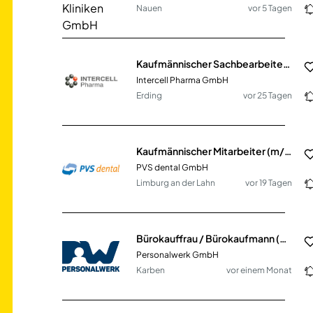
Nauen
vor 5 Tagen
Kaufmännischer Sachbearbeiter (m/w/d) Auftragsabwicklung & Export
Intercell Pharma GmbH
Erding
vor 25 Tagen
Kaufmännischer Mitarbeiter (m/w/d) für Patientenservice
PVS dental GmbH
Limburg an der Lahn
vor 19 Tagen
Bürokauffrau / Bürokaufmann (m/w/d) im Vertrieb
Personalwerk GmbH
Karben
vor einem Monat