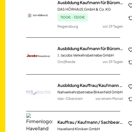
Ausbildung Kaufmann für Büromanagement (w/m/d)
DAS HÖRHAUS GmbH & Co. KG
1100€ - 1300€
Regensburg
vor 29 Tagen
Ausbildung Kaufmann für Büromanagement (m/w/d)
J. Jacobs Verkehrsbetriebe GmbH
Großheide
vor 29 Tagen
Ausbildung Kauffrau/Kaufmann für Büromanagement (m/w/d)
Nahverkehrsbetriebe Birkenfeld GmbH
Idar-Oberstein
vor einem Monat
Kauffrau / Kaufmann / Sachbearbeitung im stationären Erlösmanagement (m/w/d) Nauen (HKG-808)
Havelland Kliniken GmbH