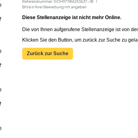
Referenznummer: GOH971186253637-JB
 | 
Bitte in Ihrer Bewerbung mit angeben