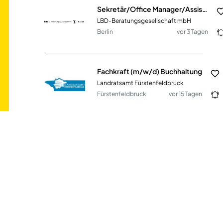
Sekretär/Office Manager/Assistenz (m/w/d)
LBD-Beratungsgesellschaft mbH
Berlin
vor 3 Tagen
Fachkraft (m/w/d) Buchhaltung
Landratsamt Fürstenfeldbruck
Fürstenfeldbruck
vor 15 Tagen
Mitarbeiter Eventmanagement & Social Media (Kaufmann Marketingkommunikation / Veranstaltungskaufmann / Fachwirt Veranstaltung o.Ä) (d/m/w)
SE Gruppe
Nürnberg
vor 11 Tagen
Medizinische Fachangestellte/Arzthelferin (m/w/d) mit Schwerpunkt Anmeldung am Standort Volksdorf
Medizinisches Versorgungszentrum für Immunologie Lokstedt GmbH
Hamburg - Volksdorf
vor 6 Tagen