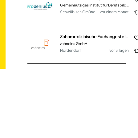
Gemeinnütziges Institut für Berufsbildung Dr. Engel GmbH
Schwäbisch Gmünd
vor einem Monat
Zahnmedizinische Fachangestellte (m/w/d)
zahneins GmbH
Nordendorf
vor 3 Tagen
Pädagogische Fachkräfte (m/w/d) in Teilzeit
Kinderbetreuung im Taunus (KiT) GmbH
Friedrichsdorf, Kronberg im
vor
Taunus, Schmitten im Taunus,
einem
Bad Homburg vor der Höhe,
Monat
Königstein im Taunus
Pflegefachkraft (m/w/d) in Teilzeit und Vollzeit
wir für pänz e.V. - Beratung; Hilfen; Prävention für Kinder und Familien