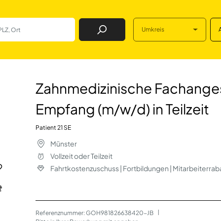
Umkreis
Job Finden
 Fachangestellte (
Zahnmedizinische Fachangest
Empfang (m/w/d) in Teilzeit
Patient 21 SE
Münster
Vollzeit oder Teilzeit
Fahrtkostenzuschuss | Fortbildungen | Mitarbeiterrab
Referenznummer: GOH981826638420-JB
 | 