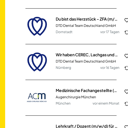
Du bist das Herzstück – ZFA (m/w/d) gesucht | Dornstadt
DTD Dental Team Deutschland GmbH
Dornstadt
vor 17 Tagen
Wir haben CEREC, Lachgas und gute Laune – fehlst nur noch du | ZFA (m/w/d) | Nürnberg
DTD Dental Team Deutschland GmbH
Nürnberg
vor 16 Tagen
Medizinische Fachangestellte (m/w/d) Augenoptiker (m/w/d) PTA (m/w/d) Vollzeit / Teilzeit
Augenchirurgie München
München
vor einem Monat
Lehrkraft / Dozent (m/w/d) für das Fach Pädagogik / Psychologie Vollzeit / Teilzeit / Honorarbasis