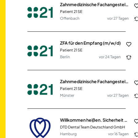
Zahnmedizinische Fachangestellte (ZFA) für den Empfang (m/w/d)
Patient 21 SE
Offenbach
vor 27 Tagen
ZFA für den Empfang (m/w/d)
Patient 21 SE
Berlin
vor 24 Tagen
Zahnmedizinische Fachangestellte (ZFA) für den Empfang (m/w/d) in Vollzeit
Patient 21 SE
Münster
vor 27 Tagen
Willkommen heißen. Sicherheit geben. ZFA (m/w/d) Empfang
DTD Dental Team Deutschland GmbH
Hamburg
vor 16 Tagen