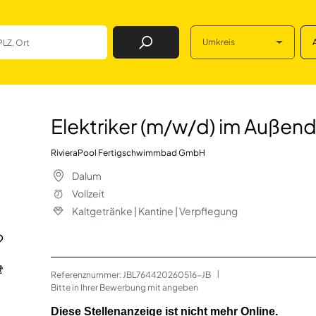
Umkreis
Job Finden
d) im Außendienst 
Elektriker (m/w/d) im Außend
RivieraPool Fertigschwimmbad GmbH
Dalum
Vollzeit
Kaltgetränke | Kantine | Verpflegung
Referenznummer: JBL764420260516-JB
 | 
Bitte in Ihrer Bewerbung mit angeben