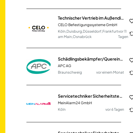
Technischer Vertrieb im Außendienst (m/w/d) – Gebiet West
CELO Befestigungssysteme GmbH
Köln,Duisburg,Düsseldorf,Frankfurt
vor 11
am Main,Osnabrück
Tagen
Schädlingsbekämpfer/Quereinsteiger (m/w/d) oder Biologe (m/w/d) im Außendienst - Großraum Göttingen und Braunschweig
APC AG
Braunschweig
vor einem Monat
Servicetechniker Sicherheitstechnik (m/w/d)
MeinAlarm24 GmbH
Köln
vor 6 Tagen
Servicetechniker Sicherheitstechnik (m/w/d)