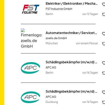
Elektriker / Elektroniker / Mechatroniker (m/w/d) Vollzeit oder Teilzeit
FST Industrie GmbH
Berlin
vor 12 Tagen
Automatentechniker / Servicetechniker im Außendienst (m/w/d)
zoells.de GmbH
München
vor einem Monat
Schädlingsbekämpfer (m/w/d) oder Quereinsteiger (m/w/d) im Außendienst im Großraum Berlin
APC AG
Berlin
vor 16 Tagen
Schädlingsbekämpfer (m/w/d) oder Quereinsteiger (m/w/d) im Außendienst im Großraum Rattingen / Mühlheim / Duisburg
APC AG
Duisburg
vor 16 Tagen