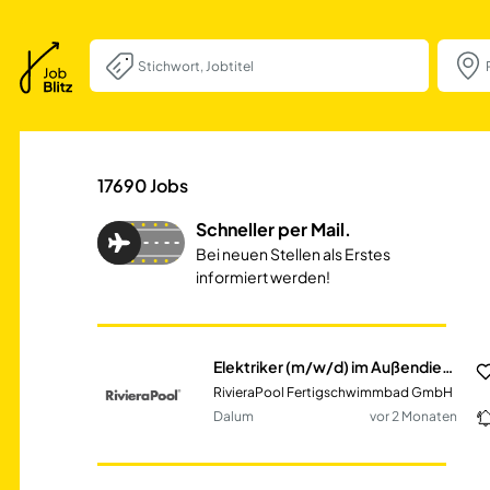
Elektriker (m/w/
17690
Jobs
Schneller per Mail.
Bei neuen Stellen als Erstes
informiert werden!
Elektriker (m/w/d) im Außendienst
RivieraPool Fertigschwimmbad GmbH
Dalum
vor 2 Monaten