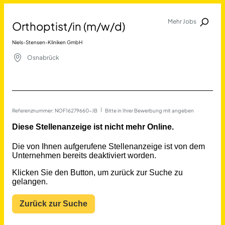
Mehr Jobs
Orthoptist/in (m/w/d)
Jobalarm anmelden
Niels-Stensen-Kliniken GmbH
Merkliste
Osnabrück
Referenznummer: NOF16279660-JB
 | 
Bitte in Ihrer Bewerbung mit angeben
Job Finden
Orthoptist/in (m/w/d) in O
11389
Jobs
Filter