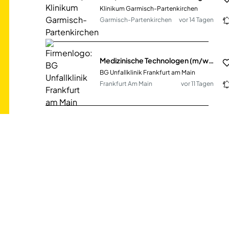
Klinikum Garmisch-Partenkirchen
Garmisch-Partenkirchen
vor 14 Tagen
Medizinische Technologen (m/w/d) Radiologie
BG Unfallklinik Frankfurt am Main
Frankfurt Am Main
vor 11 Tagen
Medizinischer Technologe für Laboratoriumsanalytik (m/w/d)
Laboratoires Réunis Luxembourg S.A.
Junglinster
vor 3 Tagen
Medizinische Fachangestellte (w/m/d) Vollzeit / Teilzeit
B. Braun SE
Melsungen
vor einem Monat