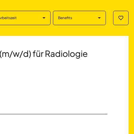
Arbeitszeit
Benefits
Merklis
) für Radiologie (
(m/w/d) für Radiologie