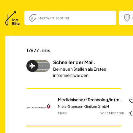
Medizinische/r Te
17677
Jobs
Schneller per Mail.
Bei neuen Stellen als Erstes
informiert werden!
Medizinische/r Technolog/in (m/w/d) für Radiologie (MTR)
Niels-Stensen-Kliniken GmbH
Melle
vor 3 Monaten