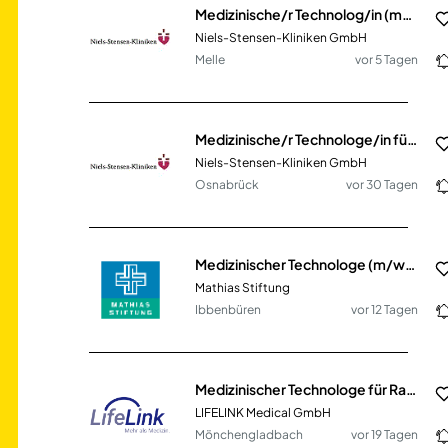
Medizinische/r Technolog/in (m/w/d) für Radiologie (MTR)
Niels-Stensen-Kliniken GmbH
Melle
vor 5 Tagen
Medizinische/r Technologe/in für Radiologie (m/w/d) (MTR) oder MFA mit Röntgenschein
Niels-Stensen-Kliniken GmbH
Osnabrück
vor 30 Tagen
Medizinischer Technologe (m/w/d) für die Radiologie (MTR/MTRA)
Mathias Stiftung
Ibbenbüren
vor 12 Tagen
Medizinischer Technologe für Radiologie - MTR / MFA (m/w/d) Mammographie
LIFELINK Medical GmbH
Mönchengladbach
vor 19 Tagen