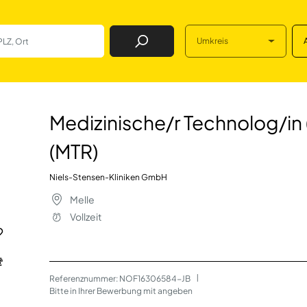
Umkreis
Job Finden
chnolog/in (m/w/d
Medizinische/r Technolog/in 
(MTR)
Niels-Stensen-Kliniken GmbH
Melle
Vollzeit
Referenznummer: NOF16306584-JB
 | 
Bitte in Ihrer Bewerbung mit angeben