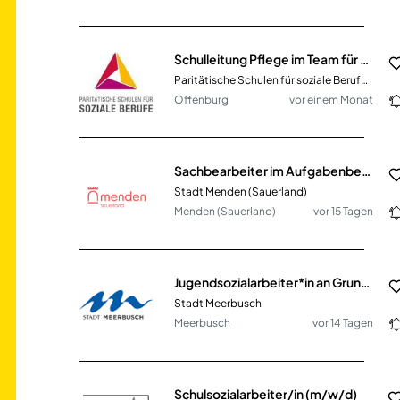
Schulleitung Pflege im Team für Pflegepädagogen (m/w/d)
Paritätische Schulen für soziale Berufe gGmbH
Offenburg
vor einem Monat
Sachbearbeiter im Aufgabenbereich „Stadt als Steuerschuldnerin“ (m/w/d)
Stadt Menden (Sauerland)
Menden (Sauerland)
vor 15 Tagen
Jugendsozialarbeiter*in an Grundschulen (m/w/d)
Stadt Meerbusch
Meerbusch
vor 14 Tagen
Schulsozialarbeiter/in (m/w/d)