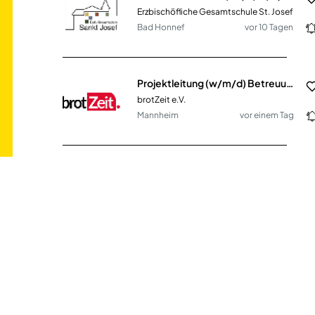
Erzbischöfliche Gesamtschule St. Josef
Bad Honnef
vor 10 Tagen
Projektleitung (w/m/d) Betreuung in Schulprojekten Nordbaden
brotZeit e.V.
Mannheim
vor einem Tag
Mitarbeiter (m/w/d) in der Abteilung Recht und Grunderwerb in Teilzeit
Staatliches Bauamt Nürnberg
Nürnberg
vor 3 Tagen
Küchenkraft (m/w/d) am Standort Elisabethschule/Rückertschule im Fachbereich Bildung, Schule und Sport
Stadt Osnabrück
Osnabrück
vor 12 Tagen