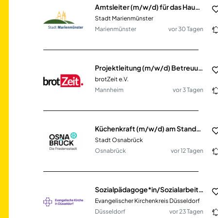
Amtsleiter (m/w/d) für das Haupt-, Schul- und Personalamt
Stadt Marienmünster
Marienmünster
vor 30 Tagen
Projektleitung (m/w/d) Betreuung in Schulprojekten Nordbaden
brotZeit e.V.
Mannheim
vor 3 Tagen
Küchenkraft (m/w/d) am Standort Grundschule Hellern im Fachbereich Bildung, Schule und Sport
Stadt Osnabrück
Osnabrück
vor 12 Tagen
Sozialpädagoge*in/Sozialarbeiter*in (m/w/d) für Schulsozialarbeit in Teilzeit
Evangelischer Kirchenkreis Düsseldorf
Düsseldorf
vor 23 Tagen