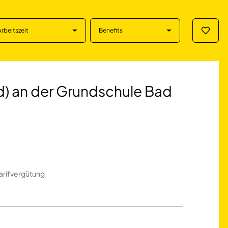
Arbeitszeit
Benefits
Merklis
 der Grundschule B
/d) an der Grundschule Bad
Tarifvergütung