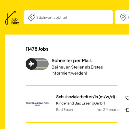
Schulsozialarbei
11478
Jobs
Schneller per Mail.
Bei neuen Stellen als Erstes
informiert werden!
Schulsozialarbeiter/in (m/w/d) an der Grundschule Bad Essen
Kinderland Bad Essen gGmbH
Bad Essen
vor 2 Monaten