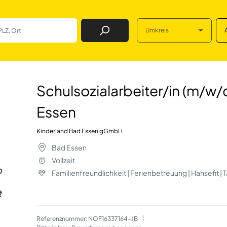
Umkreis
Job Finden
ter/in (m/w/d) an
Schulsozialarbeiter/in (m/w
Essen
Kinderland Bad Essen gGmbH
Bad Essen
Vollzeit
Familienfreundlichkeit | Ferienbetreuung | Hansefit | 
Referenznummer: NOF16337164-JB
 | 