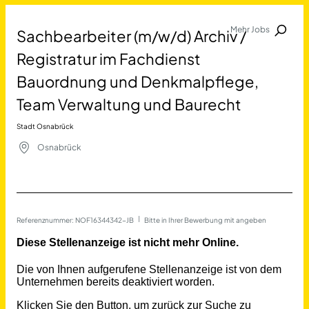
Mehr Jobs
Sachbearbeiter (m/w/d) Archiv /
Jobalarm anmelden
Registratur im Fachdienst
Merkliste
Bauordnung und Denkmalpflege,
Team Verwaltung und Baurecht
Stadt Osnabrück
Osnabrück
Job Finden
Referenznummer: NOF16344342-JB
 | 
Bitte in Ihrer Bewerbung mit angeben
Sachbearbeiter (m/w/d) Ar
11478
Jobs
Filter