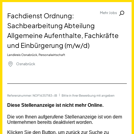
Mehr Jobs
Fachdienst Ordnung:
Jobalarm anmelden
Sachbearbeitung Abteilung
Merkliste
Allgemeine Aufenthalte, Fachkräfte
und Einbürgerung (m/w/d)
Landkreis Osnabrück, Personalwirtschaft
Osnabrück
Job Finden
Referenznummer: NOF16357183-JB
 | 
Bitte in Ihrer Bewerbung mit angeben
Fachdienst Ordnung: Sachb
11389
Jobs
Filter