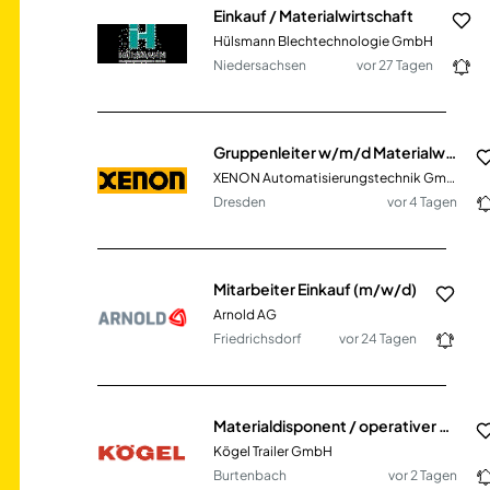
Einkauf / Materialwirtschaft
Hülsmann Blechtechnologie GmbH
Niedersachsen
vor 27 Tagen
Gruppenleiter w/m/d Materialwirtschaft
XENON Automatisierungstechnik GmbH
Dresden
vor 4 Tagen
Mitarbeiter Einkauf (m/w/d)
Arnold AG
Friedrichsdorf
vor 24 Tagen
Materialdisponent / operativer Materialeinkäufer (m/w/d)
Kögel Trailer GmbH
Burtenbach
vor 2 Tagen