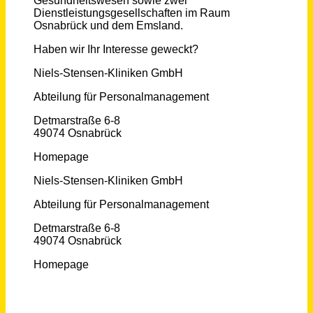
Medizinischer Fachangestellter (m/w/d) Vollzeit- und Teilzeit
Augencentrum Koblenz
Höhr-Grenzhausen, Dierdorf
vor 27 Tagen
Medizinische Fachangestellte (w/m/d) Vollzeit / Teilzeit
B. Braun SE
Melsungen
vor einem Monat
Medizinische/r Fachangestellte/r (m/w/d) für den Therapiebereich des MVZ I Onkologie (in Voll- oder Teilzeit)
Niels-Stensen-Kliniken GmbH
Georgsmarienhütte
vor 22 Tagen
Medizinische Fachangestellte (MFA) – Gosheim / tuttlingen / Rottweil / Villingen-Schwenningen | Teilzeit oder Vollzeit
GoMedicus Group GmbH