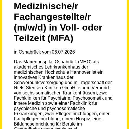
Schneller per Mail.
Bei neuen Stellen als Erstes informiert werden!
Medizinische/r Fachangestellte/r (m/w/d) in Voll- oder Teilzeit (MFA)
Niels-Stensen-Kliniken GmbH
Osnabrück
vor einem Monat
Medizinische Fachangestellte (m/w/d) Augenoptiker (m/w/d) PTA (m/w/d) Vollzeit / Teilzeit
Augenchirurgie München
München
vor einem Monat
Medizinischer Fachangestellter als Stationsfachkraft (m/w/d) in Voll- oder Teilzeit
SRH Kliniken Landkreis Sigmaringen
Sigmaringen
vor 5 Tagen