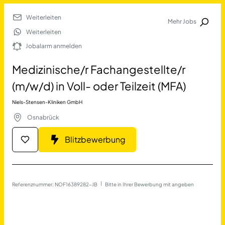
Weiterleiten
Mehr Jobs
Jobalarm anmelden
Weiterleiten
Jobalarm anmelden
Merkliste
Medizinische/r Fachangestellte/r
(m/w/d) in Voll- oder Teilzeit (MFA)
Niels-Stensen-Kliniken GmbH
Osnabrück
Blitzbewerbung
Job Finden
Medizinische/r Fachangestel
Referenznummer: NOF16389282-JB
 | 
Bitte in Ihrer Bewerbung mit angeben
17690
Jobs
Filter