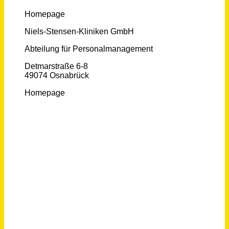
Kaufmännischer Mitarbeiter / Kaufmännische Assistenz (m/w/d) Advertising Management Textilien
KUPA GmbH & Co. KG
Schwabach,Nürnberg
vor 12 Tagen
D: Zusteller/ Verteiler (m/w/d) von Werbung, 140 €/ Tag bei freier Zeiteinteilung
Personaltaucher GmbH
Zwickau
vor 15 Tagen
D: Zusteller/ Verteiler (m/w/d) von Werbung, 140 €/ Tag bei freier Zeiteinteilung
Personaltaucher GmbH
Wildenfels
vor 15 Tagen
D: Zusteller/ Verteiler (m/w/d) von Werbung, 140 €/ Tag bei freier Zeiteinteilung
Personaltaucher GmbH