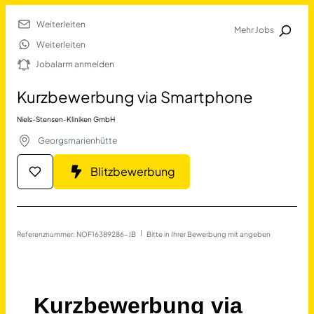
Weiterleiten
Mehr Jobs
Jobalarm anmelden
Weiterleiten
Jobalarm anmelden
Merkliste
Kurzbewerbung via Smartphone
Niels-Stensen-Kliniken GmbH
Georgsmarienhütte
Blitzbewerbung
Job Finden
Referenznummer: NOF16389286-JB
 | 
Bitte in Ihrer Bewerbung mit angeben
Kurzbewerbung via Smartp
17677
Jobs
Filter