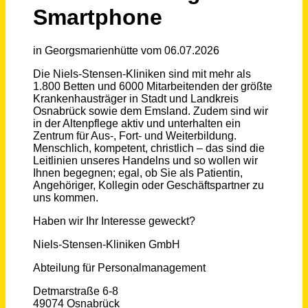
Schneller per Mail.
Bei neuen Stellen als Erstes informiert werden!
Kurzbewerbung via Smartphone
Niels-Stensen-Kliniken GmbH
Georgsmarienhütte
vor einem Monat
Alltagshilfe (m/w/d)
Jobanzeige
Osnabrück
vor 2 Tagen
INITIATIVBEWERBUNG.
Gesellschaften der Klimmer Group
Burgau
vor 4 Tagen