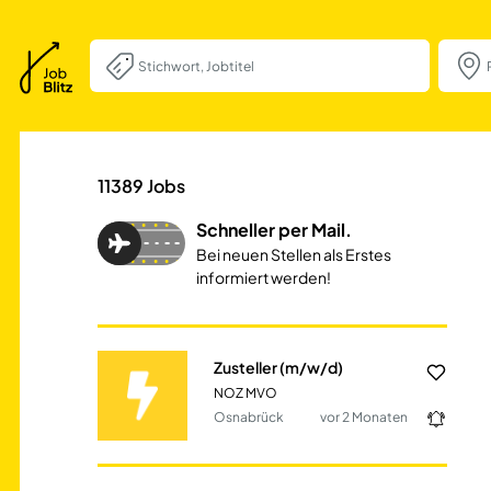
Zusteller (m/w/d
11389
Jobs
Schneller per Mail.
Bei neuen Stellen als Erstes
informiert werden!
Zusteller (m/w/d)
NOZ MVO
Osnabrück
vor 2 Monaten