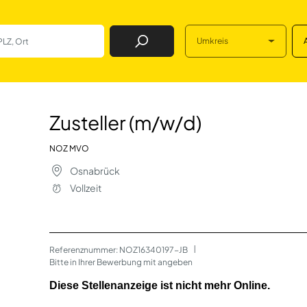
Umkreis
Job Finden
) in Osnabrück
Zusteller (m/w/d)
NOZ MVO
Osnabrück
Vollzeit
Referenznummer: NOZ16340197-JB
 | 
Bitte in Ihrer Bewerbung mit angeben