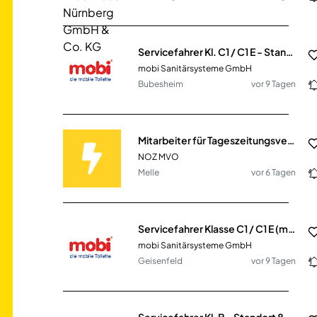
Servicefahrer Kl. C1 / C1 E - Standort Günzburg (m/w/d)
mobi Sanitärsysteme GmbH
Bubesheim
vor 9 Tagen
Mitarbeiter für Tageszeitungsverteilung (m/w/d)
NOZ MVO
Melle
vor 6 Tagen
Servicefahrer Klasse C1 / C1 E (m/w/d) - Standort Geisenfeld
mobi Sanitärsysteme GmbH
Geisenfeld
vor 9 Tagen
Servicefahrer Kl. B - Standort 86653 Monheim (m/w/d)