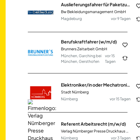
Auslieferungsfahrer für Paketzustellung (w/m/d)
Bw Bekleidungsmanagement GmbH
Magdeburg
vor 9 Tagen
Berufskraftfahrer (w/m/d)
Brunners Zeitarbeit GmbH
München, Garching bei
vor 15
München, Gersthofen
Tagen
Elektroniker/in oder Mechatroniker/in als Fernmeldehandwerker/in (w/m/d) Netz
Stadt Nürnberg
Nürnberg
vor 15 Tagen
Referent Arbeitsrecht (m/w/d)
Verlag Nürnberger Presse Druckhaus Nürnberg GmbH &amp; Co. KG
Nürnberg
vor 3 Tagen