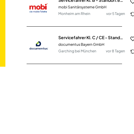
mobi Sanitärsysteme GmbH
Monheim am Rhein
vor 5 Tagen
Servicefahrer Kl. C / CE - Standort Garching (m/w/d)
documentus Bayern GmbH
Garching bei München
vor 8 Tagen
Servicefahrer Kl. BE - Standort München (m/w/d)
mobi Sanitärsysteme GmbH
München
vor 9 Tagen
Postbote für Briefe und Pakete (m/w/d) in Neumarkt
Deutsche Post
Neumarkt
vor 29 Tagen