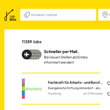
Fachkraft für Arb
11389
Jobs
Schneller per Mail.
Bei neuen Stellen als Erstes
informiert werden!
Fachkraft für Arbeits- und Berufsförderung / Heilerziehungspfleger *in, Erzieher *in (m/w/d)
Evangelische Stiftung Alsterdorf - alsterarbeit gGmbH
Hamburg
vor 2 Monaten