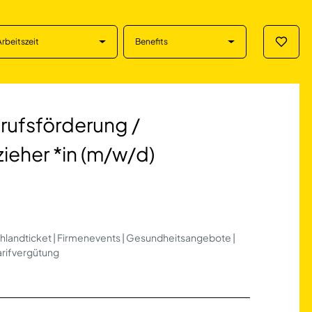
Arbeitszeit
Benefits
Merklis
rderung / Heilerz
erufsförderung /
zieher *in (m/w/d)
chlandticket | Firmenevents | Gesundheitsangebote |
Tarifvergütung