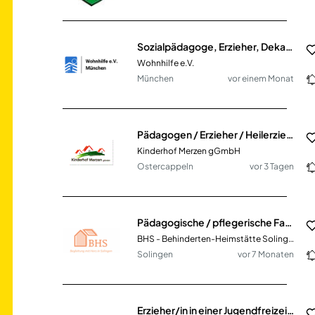
Sozialpädagoge, Erzieher, Dekan, Heilerziehungspfleger im Nachtdienst (m/w/d) Vollzeit/Teilzeit
Wohnhilfe e.V.
München
vor einem Monat
Pädagogen / Erzieher / Heilerziehungspfleger / Psychologen / Sozialarbeiter (m/w/d)
Kinderhof Merzen gGmbH
Ostercappeln
vor 3 Tagen
Pädagogische / pflegerische Fachkraft in Teilzeit (w/m/d) Heilerziehungspfleger, Sozialarbeiter, Sozialpädagoge, Erzieher, Gesundheits- und Krankenpfleger, Altenpfleger
BHS - Behinderten-Heimstätte Solingen e.V.
Solingen
vor 7 Monaten
Erzieher/in in einer Jugendfreizeiteinrichtung (JFE Düppel) (m/w/d) Teilzeit