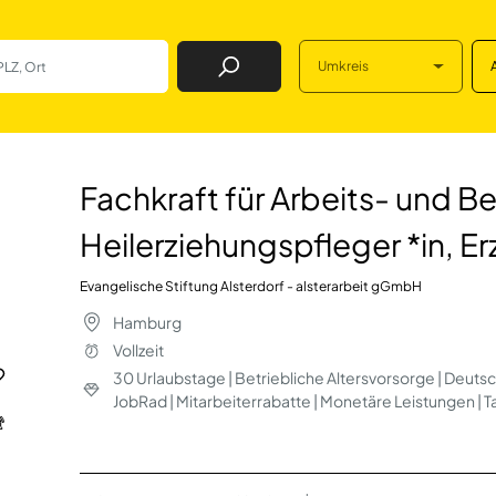
Umkreis
Job Finden
eits- und Berufsfö
Fachkraft für Arbeits- und B
Heilerziehungspfleger *in, Er
Evangelische Stiftung Alsterdorf - alsterarbeit gGmbH
Hamburg
Vollzeit
30 Urlaubstage | Betriebliche Altersvorsorge | Deuts
JobRad | Mitarbeiterrabatte | Monetäre Leistungen | 