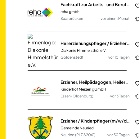
Fachkraft zur Arbeits- und Berufsförderung (m/w/d)
reha gmbh
Saarbrücken
vor einem Monat
Heilerziehungspfleger / Erzieher (m/w/d)
Diakonie Himmelsthür e.V.
Goldenstedt
vor 10 Tagen
Erzieher, Heilpädagogen, Heilerziehungspfleger, Sozialpädagogen
Kinderhof Merzen gGmbH
Essen (Oldenburg)
vor 3 Tagen
Erzieher / Kinderpfleger (m/w/d) Vollzeit / Teilzeit
Gemeinde Neuried
Neuried (PLZ 82061)
vor 30 Tagen