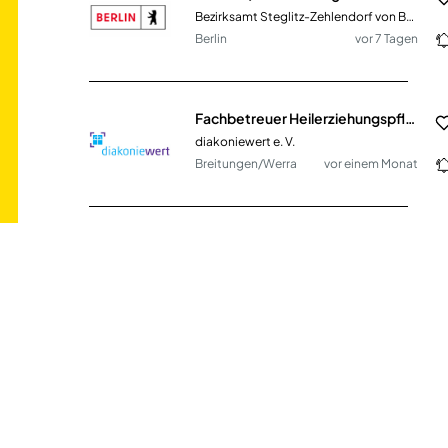
Bezirksamt Steglitz-Zehlendorf von Berlin
Berlin
vor 7 Tagen
Fachbetreuer Heilerziehungspflege - Wohnanlage (m/w/d)
diakoniewert e. V.
Breitungen/Werra
vor einem Monat
Heilerziehungspfleger *in, Erzieher *in (m/w/d) Hausgemeinschaft Hermann-Maul-Straße
Evangelische Stiftung Alsterdorf - alsterdorf assistenz west gGmbH
Hamburg
vor 9 Tagen
Ergotherapeut/Heilerziehungspfleger (m/w/d)
frankfurter werkgemeinschaft e.V.
Frankfurt Am Main
vor 4 Tagen