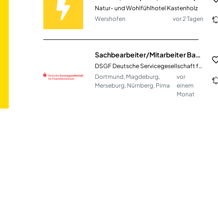
Natur- und Wohlfühlhotel Kastenholz
Wershofen
vor 2 Tagen
Sachbearbeiter/Mitarbeiter Back-Office (m/w/d) Vollzeit & Teilzeit
DSGF Deutsche Servicegesellschaft für Finanzdienstleister mbH
Dortmund, Magdeburg,
vor
Merseburg, Nürnberg, Pirna
einem
Monat
Vertriebsassistenz / Sachbearbeitung Vertriebsinnendienst (m/w/d)
Haas Holzzerkleinerungs- und Fördertechnik GmbH
Dreisbach
vor 6 Stunden
Büro-Allroundkraft (m/w/d)
p-tech
Osnabrück
vor 6 Tagen