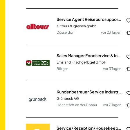
Service Agent Reisebürosupport (m/w/d)
alltours flugreisen gmbh
Düsseldorf
vor 23 Tagen
Sales Manager Foodservice & Industrie (m/w/d)
Emsland Frischgeflügel GmbH
Börger
vor 3 Tagen
Kundenbetreuer Service Industrie (m/w/d)
Grünbeck AG
Höchstädt an der Donau
vor 7 Tagen
Service/Rezeption/Housekeeping (m/w/d)