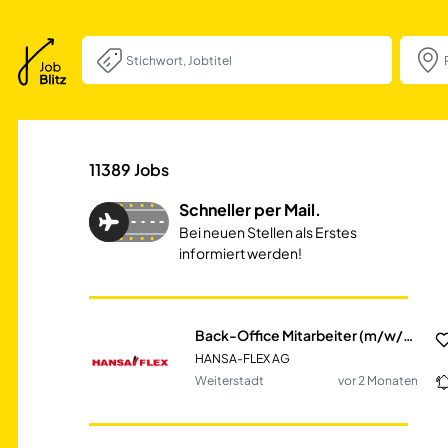
Back-Office Mita
11389
Jobs
Schneller per Mail.
Bei neuen Stellen als Erstes
informiert werden!
Back-Office Mitarbeiter (m/w/d) Industrieservice
HANSA-FLEX AG
Weiterstadt
vor 2 Monaten