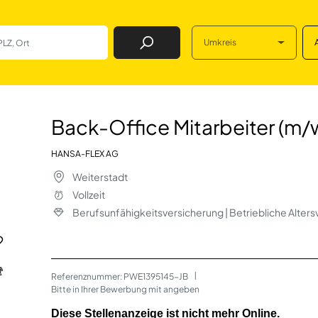
Umkreis
Job Finden
rbeiter (m/w/d) In
Back-Office Mitarbeiter (m/w
HANSA-FLEX AG
Weiterstadt
Vollzeit
Berufsunfähigkeitsversicherung | Betriebliche Alter
Referenznummer: PWE1395145-JB
 | 
Bitte in Ihrer Bewerbung mit angeben