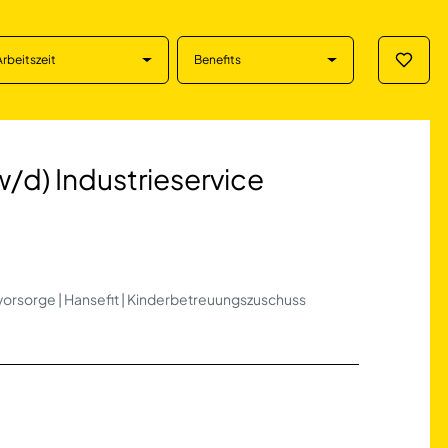
Arbeitszeit
Benefits
Merklis
dustrieservice in 
/d) Industrieservice
svorsorge | Hansefit | Kinderbetreuungszuschuss