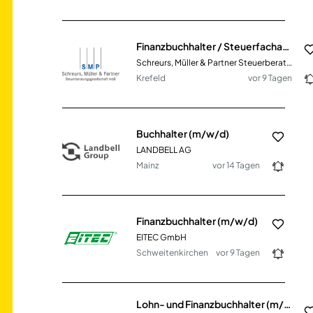
Finanzbuchhalter / Steuerfachangestellter (m/w/d) DATEV / moderne Kanzlei in Teilzeit oder Vollzeit – Mittelstand
Schreurs, Müller & Partner Steuerberatungsgesellschaft mbB
Krefeld
vor 9 Tagen
Buchhalter (m/w/d)
LANDBELL AG
Mainz
vor 14 Tagen
Finanzbuchhalter (m/w/d)
EITEC GmbH
Schweitenkirchen
vor 9 Tagen
Lohn- und Finanzbuchhalter (m/w/d)