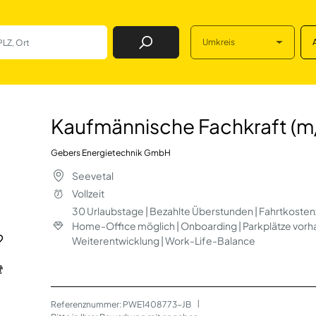
Umkreis
Job Finden
chkraft (m/w/d) 
Kaufmännische Fachkraft (m
Gebers Energietechnik GmbH
Seevetal
Vollzeit
30 Urlaubstage | Bezahlte Überstunden | Fahrtkostenz
Home-Office möglich | Onboarding | Parkplätze vorha
Weiterentwicklung | Work-Life-Balance
Referenznummer: PWE1408773-JB
 | 