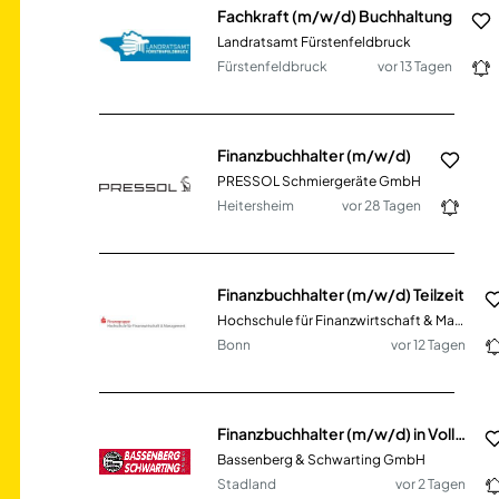
Fachkraft (m/w/d) Buchhaltung
Landratsamt Fürstenfeldbruck
Fürstenfeldbruck
vor 13 Tagen
Finanzbuchhalter (m/w/d)
PRESSOL Schmiergeräte GmbH
Heitersheim
vor 28 Tagen
Finanzbuchhalter (m/w/d) Teilzeit
Hochschule für Finanzwirtschaft & Management GmbH
Bonn
vor 12 Tagen
Finanzbuchhalter (m/w/d) in Voll- oder Teilzeit
Bassenberg & Schwarting GmbH
Stadland
vor 2 Tagen