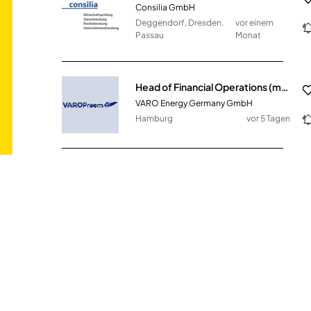
Consilia GmbH
Deggendorf, Dresden,
vor einem
Passau
Monat
Head of Financial Operations (m/f/d)
VARO Energy Germany GmbH
Hamburg
vor 5 Tagen
Finanzbuchhalter / Steuerfachangestellter (m/w/d) DATEV / moderne Kanzlei in Teilzeit oder Vollzeit – Mittelstand
Schreurs, Müller & Partner Steuerberatungsgesellschaft mbB
Krefeld
vor 8 Tagen
Buchhalter / Steuerfachangestellter (m/w/d)
TuTech Innovation GmbH'
Hamburg
vor 9 Tagen