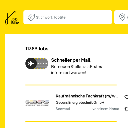
Kaufmännische Fa
11389
Jobs
Schneller per Mail.
Bei neuen Stellen als Erstes
informiert werden!
Kaufmännische Fachkraft (m/w/d) Finanzbuchhaltung
Gebers Energietechnik GmbH
Seevetal
vor einem Monat