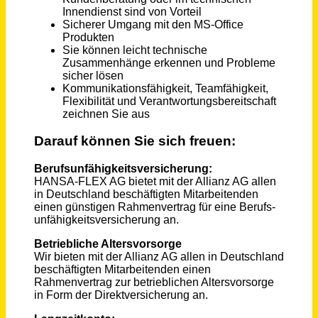
Maschinen- und Anlagenführer/in (m/w/d)
NOMOQ GmbH
Kirchheimbolanden
vor 3 Tagen
Sachbearbeiter /-in (m/w/d) Abfallberatung
Stadt Regensburg
Regensburg
vor 16 Tagen
Techniker (m/w/d) Fachbereich Bautechnik (Schwerpunkt Tiefbau)
Kreisstadt Merzig
Merzig
vor einem Tag
Sachbearbeitung (w/m/d) Kundenservice
FriedWald GmbH
Griesheim, Kaiserslautern
vor 16 Tagen