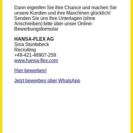
Maschinen- & Anlagenführer (m/w/d) im Lebensmittelbereich
Gustav Berning GmbH & Co. KG
Georgsmarienhütte
vor 17 Tagen
Technischer Leiter / Produktionsleiter (m/w/d)
Eschenbacher Pivatbrauerei GmbH
Eltmann - Eschenbach
vor einem Monat
Sachbearbeitung im Bereich Finanzwesen (m/w/d)
Samtgemeinde Rethem (Aller)
Rethem (Aller)
vor 2 Tagen
Mitarbeiter technischer Vertrieb - Angebots- und Projektwesen (m/w/d)
heinrichs drehteile GmbH & Co. KG
Dommershausen - Dorweiler
vor 16 Tagen