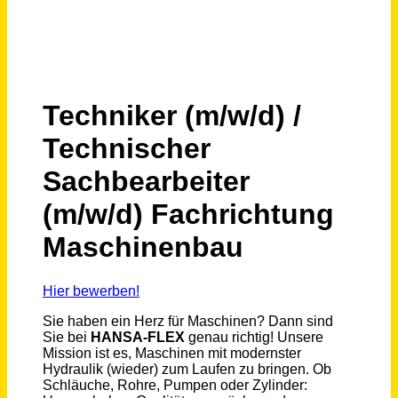
Schneller per Mail.
Bei neuen Stellen als Erstes informiert werden!
Techniker (m/w/d) / Technischer Sachbearbeiter (m/w/d) Fachrichtung Maschinenbau
HANSA-FLEX AG
Dresden
vor einem Monat
Meister /-in (m/w/d) Maschinenbau
Stadt Regensburg
Regensburg
vor 16 Tagen
Sachbearbeiter Städtebau und ÖPNV (m/w/d)
Stadt Zörbig
Zörbig
vor 23 Tagen