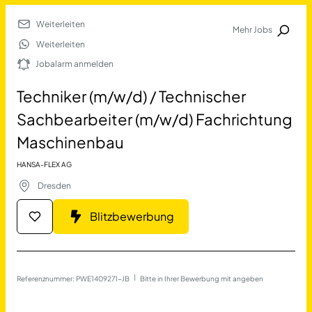
Weiterleiten
Mehr Jobs
Jobalarm anmelden
Weiterleiten
Jobalarm anmelden
Merkliste
Techniker (m/w/d) / Technischer
Sachbearbeiter (m/w/d) Fachrichtung
Maschinenbau
HANSA-FLEX AG
Dresden
Job Finden
Blitzbewerbung
Techniker (m/w/d) / Techn
Referenznummer: PWE1409271-JB
 | 
Bitte in Ihrer Bewerbung mit angeben
17677
Jobs
Filter