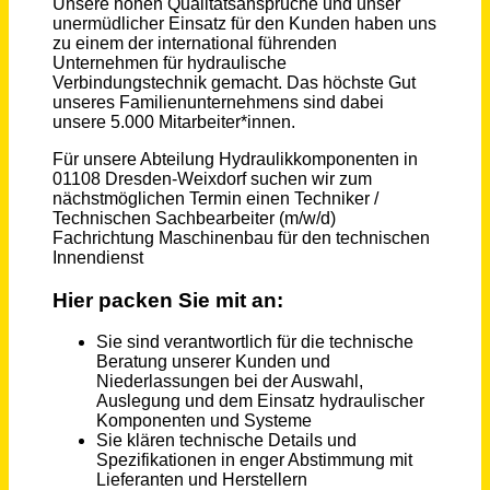
Quereinsteiger als Maschinen- und Anlagenführer (m/w/d)
Bauerfeind AG
Deutschland, Gera
vor 2 Monaten
Maschinen- und Anlagenführer (m/w/d) Laser- / Stanztechnik
BerlinerLuft. Technik GmbH
Obertaufkirchen
vor einem Monat
Mitarbeiter Arbeitsvorbereitung (m/w/d) im Bereich Hoch- und SF-Bau
Guggenberger GmbH
Mintraching
vor 17 Tagen
Maschinen- und Anlagenführer (m/w/d) mit Bereitschaft zur Schichtarbeit
Südwestkarton GmbH & Co. KG