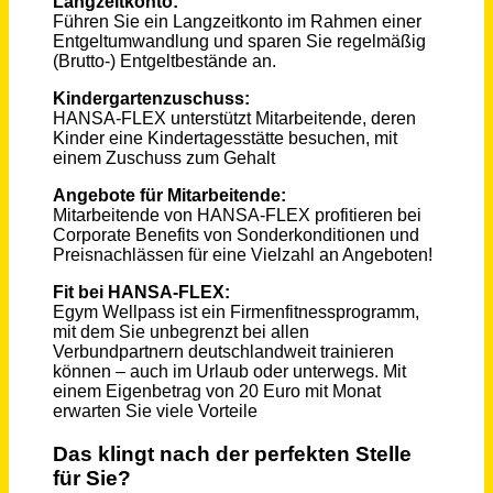
Sachbearbeiter im Zählermanagement (m/w/d)
Regionetz GmbH
Aachen
vor einem Monat
Technischer Berater - Sanitär & Heizung (m/w/d)
Sanitär-Heinze GmbH & Co. KG
Dresden
vor einem Monat
Sachbearbeiter für die Zentrale (m/w/d)
Gemeinde Lotte
Lotte
vor 2 Tagen