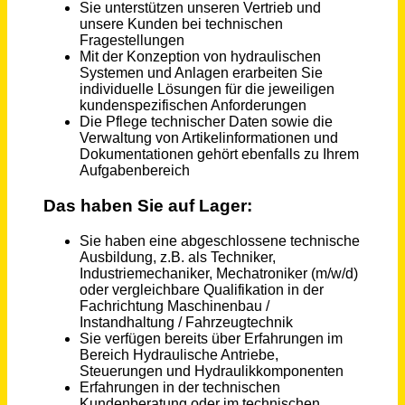
Illingen
vor einem Monat
Ingenieur / Techniker (m/w/d) als Sachgebietsleiter Planung und Bau
Stadtwerke Geretsried
Geretsried
vor einem Monat
Sachbearbeiter (m/w/d)
Landkreis Leer
Leer (Ostfriesland)
vor 2 Tagen
Sachbearbeiter (m/w/d)
Landkreis Leer
Leer (Ostfriesland)
vor 2 Tagen