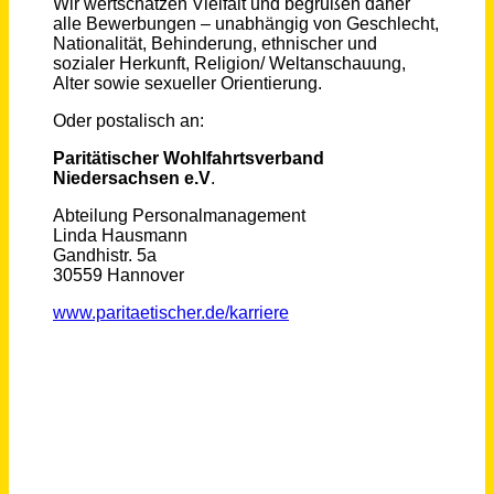
Assistenz der Geschäftsführung (m/w/d)
ISA-TRAESKO GmbH
Neumünster
vor 10 Tagen
Assistenz (w/m/d) Abteilung Verfahrensgrundlagen
IQTIG - Institut für Qualitätssicherung und Transparenz im Gesundheitswesen
Berlin
vor einem Tag
Projektassistenz (m/w/d)
SCHOLPP GmbH
Jena
vor einem Tag
Sozialpädagogische Fachkraft (m/w/d)