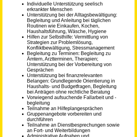
Hamburg
vor 3 Tagen
Sozialpädagogische Fachkräfte (m/w/d) Sozialpädagogischer Fachdienst
Stadt Regensburg
Regensburg
vor 8 Tagen
Assistenzkraft (w/m/d) Planung und Organisation
Hochschule für Polizei Baden-Württemberg
Bruchsal
vor 7 Tagen
Sozialpädagogische Fachkraft (m/w/d) Inobhutnahmestelle
Stadt Regensburg
Regensburg
vor 8 Tagen