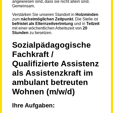
Jugendreferent*in, Sozialpädagogische Fachkraft (w/m/d) Teilzeit
Evangelischer Kirchenkreis Düsseldorf
Düsseldorf
vor 8 Tagen
Assistenzkraft (w/m/d)
Johannisches Sozialwerk e. V.
Ludwigsfelde
vor 7 Tagen
Heilerzieher *in, Erzieher *in (m/w/d) für Team im 1 zu 1 intensiv betreuten Wohnen
Evangelische Stiftung Alsterdorf - alsterdorf assistenz west gGmbH
Hamburg
vor 10 Tagen
Sozialpädagog *in (m/w/d) Leitung Wohn- und Assistenzangebot - St. Pauli
Evangelische Stiftung Alsterdorf - alsterdorf assistenz west gGmbH