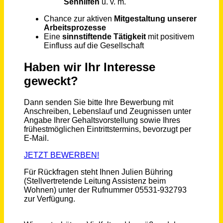
Erzieher:in / Kinderpfleger:in / päd. Fach- und Ergänzungskraft (m/w/d) Vollzeit / Teilzeit
sira Kinderbetreuung gGmbH
München
vor 5 Monaten
Lehrkraft bzw. Dozent/in (m/w/d) für das Fach Deutsch
ProGenius Private Berufliche Schule Karlsruhe
Karlsruhe
vor 21 Tagen
Heilerzieher *in, Erzieher *in (m/w/d) für Team im 1 zu 1 intensiv betreuten Wohnen
Evangelische Stiftung Alsterdorf - alsterdorf assistenz west gGmbH
Hamburg
vor 8 Tagen
Assistenz (m/w/d) Forschung & Entwicklung
Bauerfeind AG
Deutschland, Zeulenroda
vor 2 Monaten