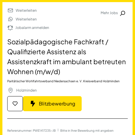
Weiterleiten
Mehr Jobs
Jobalarm anmelden
Weiterleiten
Jobalarm anmelden
Merkliste
Sozialpädagogische Fachkraft /
Qualifizierte Assistenz als
Assistenzkraft im ambulant betreuten
Wohnen (m/w/d)
Paritätischer Wohlfahrtsverband Niedersachsen e. V. Kreisverband Holzminden
Holzminden
Job Finden
Blitzbewerbung
Sozialpädagogische Fachkra
11389
Jobs
Filter
Referenznummer: PWE1417235-JB
 | 
Bitte in Ihrer Bewerbung mit angeben