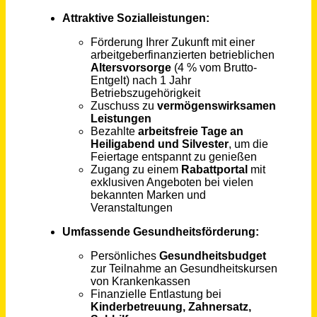
Pflegehilfskraft / Pflegeassistenzkraft (all) für die psychiatrische Pflege
Aczepta Holding GmbH
Breisach am Rhein
vor 16 Tagen
Assistenz (m/w/d)
Gewerkschaft Erziehung und Wissenschaft (GEW)
2816€ - 2816€
Berlin
vor 23 Tagen
Assistenz der Geschäftsleitung - Bürokaufmann / Bürokauffrau (m/w/d)
BCK Beteiligung GmbH
Bremen
vor 4 Tagen