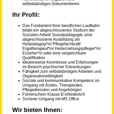
Program Assistant, Academics (m/f/d)
New York University Berlin
Berlin
vor einem Monat
Assistant Crewing (m/w/d)
PEGASUS Shipping S.a.r.l.
Wasserbillig
vor 3 Tagen
Assistenz der Geschäftsführung (m/w/d)
alltours flugreisen gmbh
Düsseldorf
vor 11 Tagen
Sozialpädagog *in (m/w/d) Leitung Wohn- und Assistenzangebot - St. Pauli
Evangelische Stiftung Alsterdorf - alsterdorf assistenz west gGmbH
Hamburg
vor einem Tag