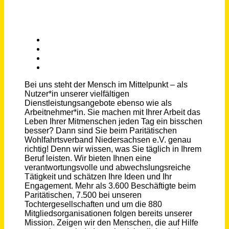
Schneller per Mail.
Bei neuen Stellen als Erstes informiert werden!
Sozialpädagogische Fachkraft / Qualifizierte Assistenz als Assistenzkraft im ambulant betreuten Wohnen (m/w/d)
Paritätischer Wohlfahrtsverband Niedersachsen e. V. Kreisverband Holzminden
Holzminden
vor einem Monat
Jugendreferent*in, Sozialpädagogische Fachkraft (w/m/d)
Evangelischer Kirchenkreis Düsseldorf
Düsseldorf
vor 8 Tagen
Sozialpädagogische Fachkraft (m/w/d) Mobile Jugendarbeit
Stadt Regensburg
Regensburg
vor einem Tag