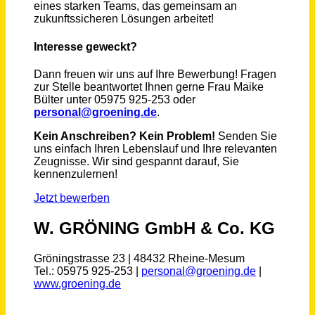
Baggerfahrer / Radladerfahrer / Maschinenführer (m/w/d)
Theo Steil GmbH
DE
vor 12 Tagen
Maschinen- und Anlagenführer (m/w/d)
MITAN Mineralöl GmbH
Ankum
vor 4 Tagen
Maschinenbediener / Anlagenführer (m/w/d) NC-Stanztechnik Metall
Schroff GmbH
Straubenhardt
vor 8 Tagen
Maschinisten / Baugeräteführer (m/w/d) für Radlader und Mobilkettenbagger
Nordmineral Recycling GmbH & Co. KG
Dresden
vor einem Monat