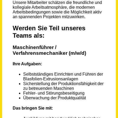
Maschinenbediener Produktion (m/w/d)
Dr. Bernhard Burger AG
Keltern
vor 2 Tagen
Maschinist Baugeräteführer (m/w/d) für Radlader und Bagger
AMAND Umwelttechnik Lockwitz GmbH & Co. KG
Dresden
vor einem Monat
Quereinsteiger als Maschinen- und Anlagenführer (m/w/d)
Bauerfeind AG
Deutschland, Gera
vor 2 Monaten
Maschinenführer / Drahtseiler (m/w/d)
Vornbäumen Stahlseile GmbH und Co. KG