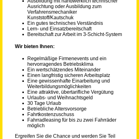
Niedersachsen
vor 9 Tagen
Maschinen- & Anlagenführer (m/w/d) im Lebensmittelbereich
Gustav Berning GmbH & Co. KG
Georgsmarienhütte
vor 15 Tagen
Maschinenbediener (m/w/d)
BHC Gummi-Metall GmbH
Meckenheim
vor 10 Tagen
Maschinen- und Anlagenführer (m/w/d) Laser- / Stanztechnik
BerlinerLuft. Technik GmbH
Obertaufkirchen
vor einem Monat