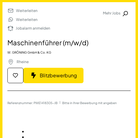
Weiterleiten
Mehr Jobs
Jobalarm anmelden
Weiterleiten
Jobalarm anmelden
Merkliste
Maschinenführer (m/w/d)
W. GRÖNING GmbH & Co. KG
Rheine
Blitzbewerbung
Job Finden
Referenznummer: PWE1418305-JB
 | 
Bitte in Ihrer Bewerbung mit angeben
Maschinenführer (m/w/d) i
11478
Jobs
Filter