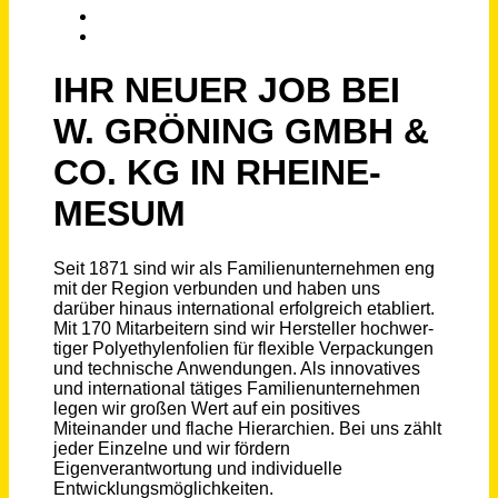
Schneller per Mail.
Bei neuen Stellen als Erstes informiert werden!
Maschinenführer (m/w/d)
W. GRÖNING GmbH & Co. KG
Rheine
vor einem Monat
Maschinenbediener in der Druckproduktion (m/w/d)
Krämer Druck GmbH
Bernkastel-Kues
vor 28 Tagen
Produktionsmitarbeiter Maschinenbedienung (m/w/d)
Stelioplast Roland Stengel Kunststoffverarbeitung GmbH
Binsfeld -
vor 12 Stunden