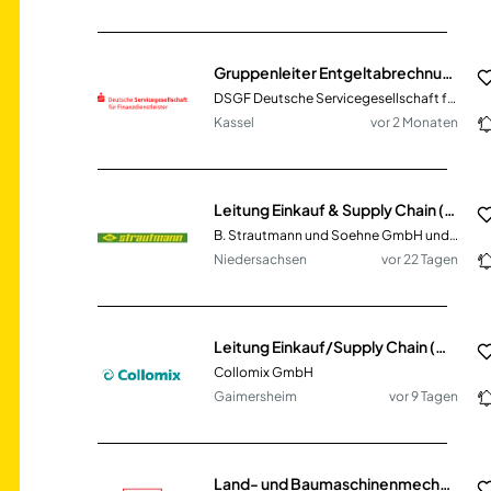
Gruppenleiter Entgeltabrechnung / Payroll (m/w/d) Vollzeit / Teilzeit
DSGF Deutsche Servicegesellschaft für Finanzdienstleister mbH
Kassel
vor 2 Monaten
Leitung Einkauf & Supply Chain (m/w/d)
B. Strautmann und Soehne GmbH und Co. KG
Niedersachsen
vor 22 Tagen
Leitung Einkauf/Supply Chain (m/w/d)
Collomix GmbH
Gaimersheim
vor 9 Tagen
Land- und Baumaschinenmechatronik-Meister (m/w/d)