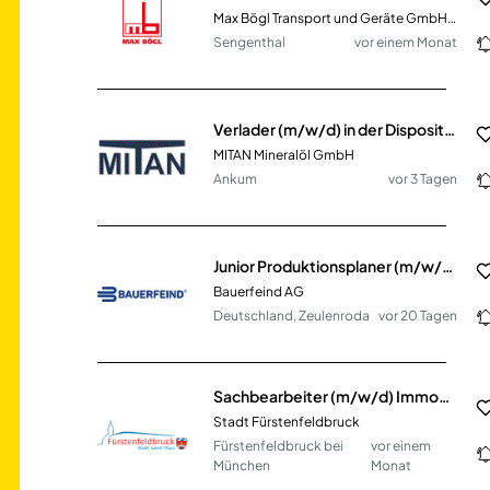
Max Bögl Transport und Geräte GmbH & Co. KG
Sengenthal
vor einem Monat
Verlader (m/w/d) in der Disposition
MITAN Mineralöl GmbH
Ankum
vor 3 Tagen
Junior Produktionsplaner (m/w/d) - Disposition & Fertigungssteuerung
Bauerfeind AG
Deutschland, Zeulenroda
vor 20 Tagen
Sachbearbeiter (m/w/d) Immobilienmanagement - kaufmännische Steuerung
Stadt Fürstenfeldbruck
Fürstenfeldbruck bei
vor einem
München
Monat