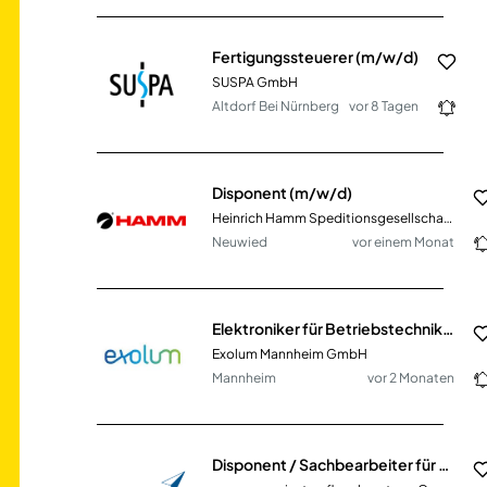
Fertigungssteuerer (m/w/d)
SUSPA GmbH
Altdorf Bei Nürnberg
vor 8 Tagen
Disponent (m/w/d)
Heinrich Hamm Speditionsgesellschaft mbH & Co KG
Neuwied
vor einem Monat
Elektroniker für Betriebstechnik / Elektroniker als Teamleiter (w/m/d) - Instandhaltung
Exolum Mannheim GmbH
Mannheim
vor 2 Monaten
Disponent / Sachbearbeiter für die Terminkoordination - Pflegeberatung (m/w/d)