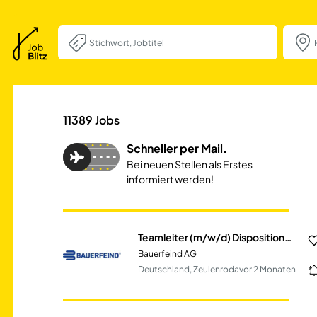
Teamleiter (m/w/
11389
Jobs
Schneller per Mail.
Bei neuen Stellen als Erstes
informiert werden!
Teamleiter (m/w/d) Disposition/Fertigungssteuerung
Bauerfeind AG
Deutschland, Zeulenroda
vor 2 Monaten