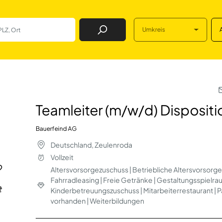
Umkreis
Job Finden
d) Disposition/Fe
Teamleiter (m/w/d) Disposit
Bauerfeind AG
Deutschland, Zeulenroda
Vollzeit
Altersvorsorgezuschuss | Betriebliche Altersvorsorge 
Fahrradleasing | Freie Getränke | Gestaltungsspielra
Kinderbetreuungszuschuss | Mitarbeiterrestaurant | P
vorhanden | Weiterbildungen