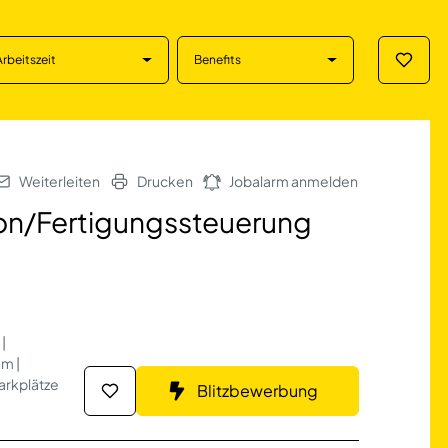
Arbeitszeit
Benefits
Merklis
rtigungssteuerung
Weiterleiten
Drucken
Jobalarm anmelden
ion/Fertigungssteuerung
|
um |
arkplätze
Blitzbewerbung