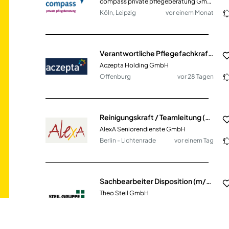
compass private pflegeberatung GmbH
Köln, Leipzig
vor einem Monat
Verantwortliche Pflegefachkraft - Pflegedienstleitung (PDL) (m/w/d)
Aczepta Holding GmbH
Offenburg
vor 28 Tagen
Reinigungskraft / Teamleitung (m/w/d) Vollzeit / Teilzeit
AlexA Seniorendienste GmbH
Berlin - Lichtenrade
vor einem Tag
Sachbearbeiter Disposition (m/w/d)
Theo Steil GmbH
Trier
vor 15 Tagen