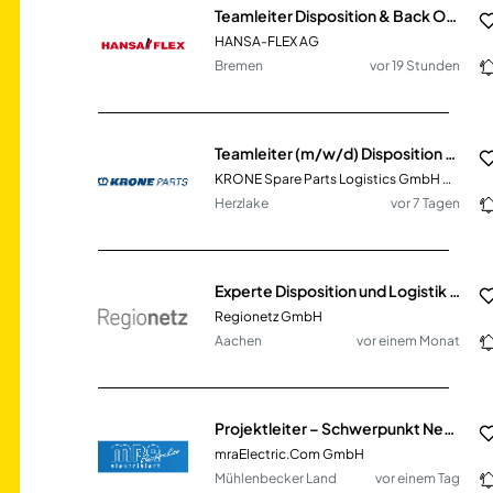
Teamleiter Disposition & Back Office (m/w/d) Mobiler Hydraulik-Sofortservice
HANSA-FLEX AG
Bremen
vor 19 Stunden
Teamleiter (m/w/d) Disposition Ersatzteile
KRONE Spare Parts Logistics GmbH & Co. KG
Herzlake
vor 7 Tagen
Experte Disposition und Logistik (m/w/d)
Regionetz GmbH
Aachen
vor einem Monat
Projektleiter – Schwerpunkt Netzausbau (Strom) (m/w/d)
mraElectric.Com GmbH
Mühlenbecker Land
vor einem Tag