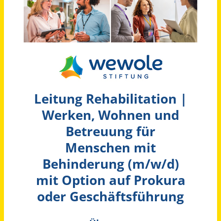
Schneller per Mail.
Bei neuen Stellen als Erstes informiert werden!
Leitung Rehabilitation / Werken, Wohnen und Betreuung für Menschen mit Behinderung (m/w/d)
wewole STIFTUNG
Herne
vor 2 Monaten
Inklusionsmanager*in (m/w/d) in der beruflichen Rehabilitation
USE Union Sozialer Einrichtungen gemeinnützige GmbH
Berlin
vor 30 Tagen
Mitarbeitende im Projekt Digitale Teilhabe für Menschen mit Behinderungen (m/w/d)
Stiftung Haus Lindenhof‘
Schwäbisch Gmünd
vor 10 Stunden