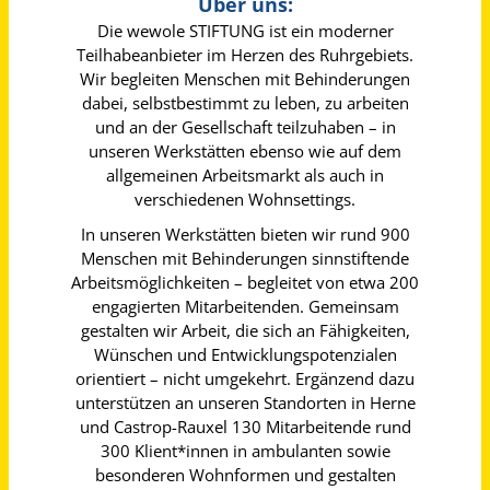
Heilerziehungspfleger / Pädagogische Fachkraft (m/w/d) Wohnen Saarbrücken
reha gmbh
Saarbrücken
vor einem Monat
Heilerziehungspfleger / Erzieher (m/w/d)
Stiftung Eben-Ezer
Lemgo
vor einem Tag
Fachkraft im Gruppendienst (m/w/d) Vollzeit / Teilzeit
Verein für Körper- und Mehrfachbehinderte e.V.
Aachen
vor einem Monat
Fachkraft Wohnen (m/w/d)
St.-Vitus-Werk GmbH für heilp. Hilfe