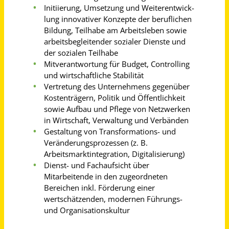
Heilerzieher *in, Erzieher *in (m/w/d) für Team im 1 zu 1 intensiv betreuten Wohnen
Evangelische Stiftung Alsterdorf - alsterdorf assistenz west gGmbH
Hamburg
vor 10 Tagen
Mitarbeiter (m/w/d) für Betreuung und Service Teilzeit
VFG gemeinnützige Betriebs-GmbH - Verein Für Gefährdetenhilfe
Bonn
vor einem Monat
Leitung Berufliche Bildung & Teilhabe - Sozialpädagogik (m/w/d)
diakoniewert e. V.
Bad Salzungen, Brotterode-Trusetal, Fambach
vor 2 Tagen
Fachbetreuer Heilerziehungspflege - Wohnanlage (m/w/d)
diakoniewert e. V.
Breitungen/Werra
vor einem Monat