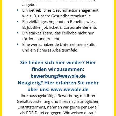
Projektleitung (w/m/d) Betreuung in Schulprojekten Nordbaden
brotZeit e.V.
Mannheim
vor einem Tag
Leitung Betreuungsverein (m/w/d)
Betreuungsverein Rhein-Sieg-Kreis e. V.
Troisdorf
vor 25 Tagen
Fahrer & Beifahrer (m/w/d)
Engler Transfer GmbH
Simmerath
vor 10 Tagen
Sozialpädagoge (m/w/d) Teilzeit
Diakonisches Werk Regensburg e.V.