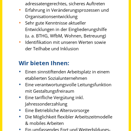
Hauswirtschafter (m/w/d) Teilzeit
Diakonisches Werk Regensburg e.V.
Regensburg
vor 16 Tagen
Hausmeister / Objektbetreuer (m/w/d) für Wohnimmobilien
Düsseldorfer Wohnungsgenossenschaft eG
Düsseldorf
vor 23 Tagen
Gesundheits- und Krankenpfleger (m/w/d) Neurologische Frührehabilitation
Evangelisches Klinikum Niederrhein gGmbH
Duisburg
vor 17 Tagen
Psycholog*in (m/w/d) in Teilzeit
Evangelische Stiftung Alsterdorf - Evangelisches Krankenhaus Alsterdorf gGmbH
Hamburg
vor 10 Stunden