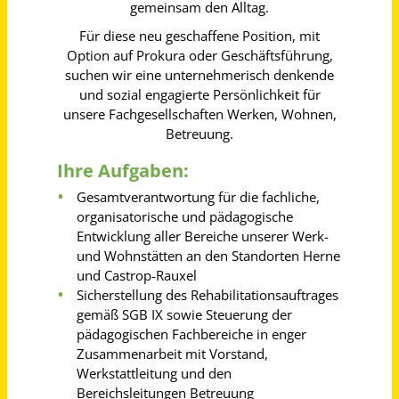
Meppen
vor 17 Tagen
Sozialpädagogin / Sozialwissenschaftlerin als Bereichsleitung Wohnen (m/w/d)
SOS-Kinderdorf e. V.
Rehlingen
vor 12 Tagen
Projektleitung (m/w/d) Betreuung in Schulprojekten Nordbaden
brotZeit e.V.
Mannheim
vor 3 Tagen
Pädagogische Fachkraft (m/w/d)
Verein für Körper- und Mehrfachbehinderte e.V.
Aachen
vor einem Monat