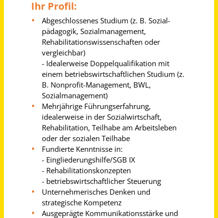
Mitarbeiter für die Betreuung und Pflege (m/w/d)
Förder- und Wohnstätten gGmbH
Leutesdorf, Sankt Sebastian, Kettig
vor 7 Monaten
Pflegefachkraft bzw. gerontopsychiatrische Fachkraft für die soziale Betreuung (m/w/d)
Diakonisches Werk Regensburg e.V.
Nittendorf
vor einem Monat
Pflegemitarbeiter / Betreuungsmitarbeiter (m/w/d)
diakoniewert e. V.
Bad Salzungen
vor einem Monat