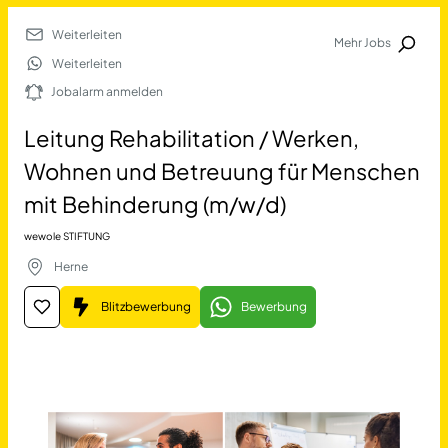
Weiterleiten
Mehr Jobs
Jobalarm anmelden
Weiterleiten
Jobalarm anmelden
Merkliste
Leitung Rehabilitation / Werken,
Wohnen und Betreuung für Menschen
mit Behinderung (m/w/d)
wewole STIFTUNG
Herne
Job Finden
Blitzbewerbung
Bewerbung
Leitung Rehabilitation / 
11478
Jobs
Filter