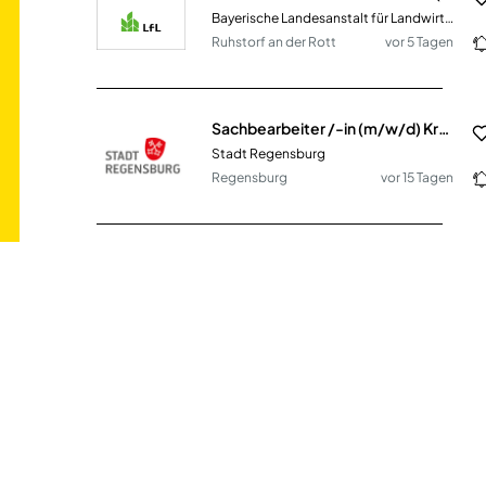
Bayerische Landesanstalt für Landwirtschaft (LfL) Ruhstorf
Ruhstorf an der Rott
vor 5 Tagen
Sachbearbeiter /-in (m/w/d) Kraftfahrzeugzulassungswesen
Stadt Regensburg
Regensburg
vor 15 Tagen
Sachbearbeiter im Auftragsmanagement (m/w/d)
Krämer Druck GmbH
Bernkastel-Kues
vor 29 Tagen
Sachbearbeiter Flugabrechnung (m/w/d)
alltours flugreisen gmbh
Düsseldorf
vor einem Monat