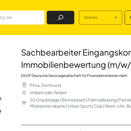
Umkreis
Job Finden
Eingangskontrolle
Sachbearbeiter Eingangskon
Immobilienbewertung (m/w/
DSGF Deutsche Servicegesellschaft für Finanzdienstleister mbH
Pirna, Dortmund
Vollzeit oder Teilzeit
30 Urlaubstage | Betriebsarzt | Fahrradleasing | Fami
Mitarbeiterrabatte | Urban Sports Club | Work-Life-B