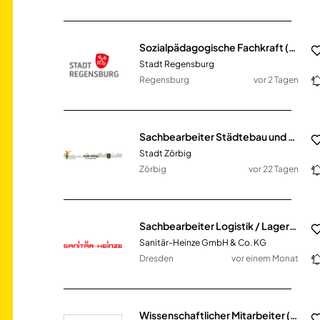
Sozialpädagogische Fachkraft (m/w/d) Mobile Jugendarbeit
Stadt Regensburg
Regensburg
vor 2 Tagen
Sachbearbeiter Städtebau und ÖPNV (m/w/d)
Stadt Zörbig
Zörbig
vor 22 Tagen
Sachbearbeiter Logistik / Lagerbüro (m/w/d)
Sanitär-Heinze GmbH & Co. KG
Dresden
vor einem Monat
Wissenschaftlicher Mitarbeiter (m/w/d) für die Ökonomische Bewertung neuartiger Geschäftsfelder