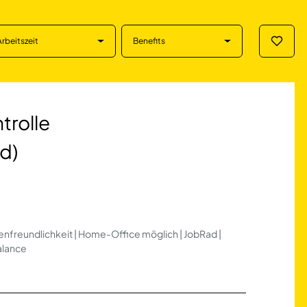
Arbeitszeit
Benefits
Merklis
 Immobilienbewert
trolle
d)
lienfreundlichkeit | Home-Office möglich | JobRad |
alance