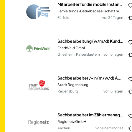
Mitarbeiter für die mobile Instandhaltung (m/w/d)
Fernleitungs-Betriebsgesellschaft mbH
Fürfeld
vor 24 Tagen
Sachbearbeitung (w/m/d) Kundenservice
FriedWald GmbH
Griesheim, Kaiserslautern
vor 15 Tagen
Sachbearbeiter /-in (m/w/d) Abfallberatung
Stadt Regensburg
Regensburg
vor 15 Tagen
Sachbearbeiter im Zählermanagement (m/w/d)
Regionetz GmbH
Aachen
vor einem Monat