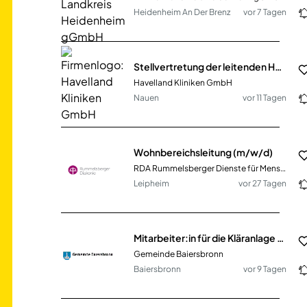
Heidenheim An Der Brenz
vor 7 Tagen
Stellvertretung der leitenden Hebamme (m/w/d) für Kreißsaal Nauen und Wochenbettstation (HKG-783)
Havelland Kliniken GmbH
Nauen
vor 11 Tagen
Wohnbereichsleitung (m/w/d)
RDA Rummelsberger Dienste für Menschen im Alter gGmbH
Leipheim
vor 27 Tagen
Mitarbeiter:in für die Kläranlage Schönmünzach und den Bauhof (50 % Kläranlage / 50 % Bauhof)
Gemeinde Baiersbronn
Baiersbronn
vor 9 Tagen