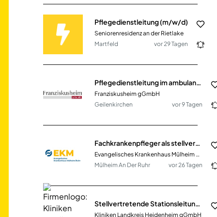
Pflegedienstleitung (m/w/d)
Seniorenresidenz an der Rietlake
Martfeld
vor 29 Tagen
Pflegedienstleitung im ambulanten Dienst (m/w/d) Franziskusheim
Franziskusheim gGmbH
Geilenkirchen
vor 9 Tagen
Fachkrankenpfleger als stellvertretende Stationsleitung auf der Intensivstation (m/w/d)
Evangelisches Krankenhaus Mülheim GmbH
Mülheim An Der Ruhr
vor 26 Tagen
Stellvertretende Stationsleitung (m/w/d) Kardiologie und Pulmologie
Kliniken Landkreis Heidenheim gGmbH