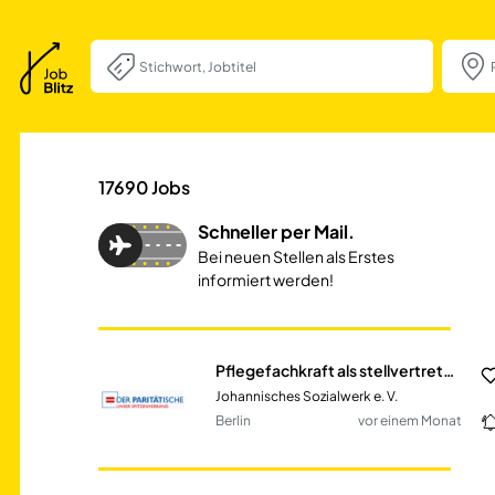
Pflegefachkraft a
17690
Jobs
Schneller per Mail.
Bei neuen Stellen als Erstes
informiert werden!
Pflegefachkraft als stellvertretende Pflegedienstleitung (w/m/d)
Johannisches Sozialwerk e. V.
Berlin
vor einem Monat