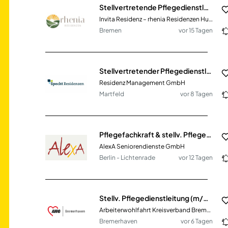
Stellvertretende Pflegedienstleitung (m/w/d) in Vollzeit
Invita Residenz – rhenia Residenzen Huchting GmbH
Bremen
vor 15 Tagen
Stellvertretender Pflegedienstleiter (m/w/d)
Residenz Management GmbH
Martfeld
vor 8 Tagen
Pflegefachkraft & stellv. Pflegedienstleitung (m/w/d)
AlexA Seniorendienste GmbH
Berlin - Lichtenrade
vor 12 Tagen
Stellv. Pflegedienstleitung (m/w/d)
Arbeiterwohlfahrt Kreisverband Bremerhaven e.V.
Bremerhaven
vor 6 Tagen