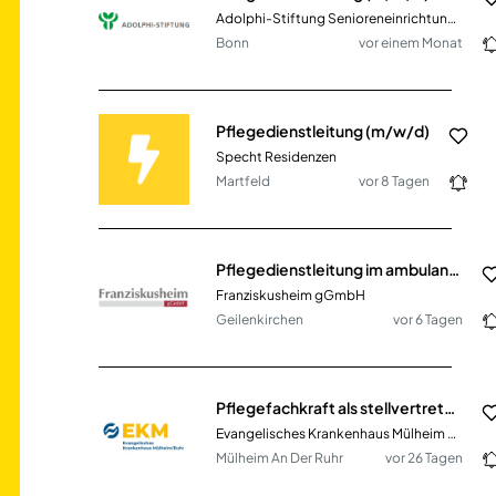
Adolphi-Stiftung Senioreneinrichtungen gGmbH
Bonn
vor einem Monat
Pflegedienstleitung (m/w/d)
Specht Residenzen
Martfeld
vor 8 Tagen
Pflegedienstleitung im ambulanten Dienst (m/w/d) Franziskusheim
Franziskusheim gGmbH
Geilenkirchen
vor 6 Tagen
Pflegefachkraft als stellvertretende Stationsleitung für unsere gefäßchirurgische Station (m/w/d)
Evangelisches Krankenhaus Mülheim GmbH
Mülheim An Der Ruhr
vor 26 Tagen