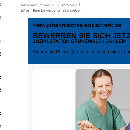
Referenznummer: SDE-102762-JB
 | 
Bitte in Ihrer Bewerbung mit angeben