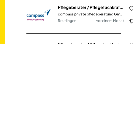
Pflegeberater / Pflegefachkraft (m/w/d)
compass private pflegeberatung GmbH
Reutlingen
vor einem Monat
Pflegeberater / Pflegefachkraft (m/w/d)
compass private pflegeberatung GmbH
Darmstadt, Dieburg
vor einem Monat
Pflegeberater / Pflegefachkraft (m/w/d)
compass private pflegeberatung GmbH
Köln, Mülheim an der Ruhr,
vor einem
Bonn, Düsseldorf, Mainz
Monat
Pflegeberater / Pflegefachkraft (m/w/d)
compass private pflegeberatung GmbH