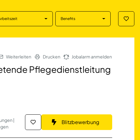
Arbeitszeit
Benefits
Merklis
e Pflegedienstleit
Weiterleiten
Drucken
Jobalarm anmelden
tretende Pflegedienstleitung
ungen |
Blitzbewerbung
ungen