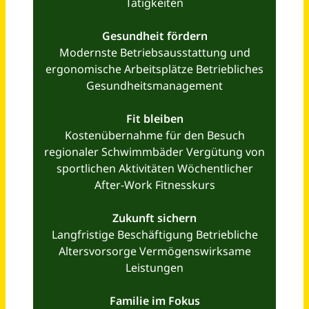
Landsberg (Saalekreis)
vor 2 Tagen
AGB
Über uns
Impressum
Datenschutz
© 2026 jobblitz