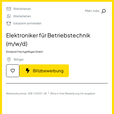
Weiterleiten
Mehr Jobs
Jobalarm anmelden
Weiterleiten
Jobalarm anmelden
Merkliste
Elektroniker für Betriebstechnik
(m/w/d)
Emsland Frischgeflügel GmbH
Börger
Blitzbewerbung
Job Finden
Elektroniker für Betriebste
Referenznummer: SDE-102921-JB
 | 
Bitte in Ihrer Bewerbung mit angeben
17677
Jobs
Filter