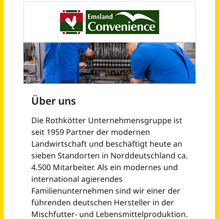
Schneller per Mail.
Bei neuen Stellen als Erstes informiert werden!
Elektroniker für Betriebstechnik (m/w/d)
Emsland Frischgeflügel GmbH
Börger
vor 2 Monaten
Elektroniker (m/w/d) Betriebstechnik / Automatisierungstechnik
Stadt Regensburg
Regensburg
vor 3 Tagen
Elektroniker für Betriebstechnik / Elektroniker als Teamleiter (w/m/d) - Instandhaltung
Exolum Mannheim GmbH
Mannheim
vor 2 Monaten