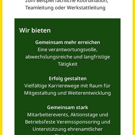
Elektroniker:in (w/m/d) für das Gebäudemanagement
Pädagogische Hochschule Karlsruhe
Karlsruhe
vor einem Tag
Elektroniker SPS-Techniker Mess- und Regeltechniker Kommunikationselektroniker (m/w/d)
Freiburger Verkehrs AG
Freiburg im Breisgau
vor 2 Tagen
Elektriker / Elektroniker (m/w/d)
Fernleitungs-Betriebsgesellschaft mbH
Kehl
vor einem Monat
Elektroniker / Mechatroniker / Industriemechaniker (m/w/d) Instandhaltung
ZINQ Landsberg/Halle GmbH