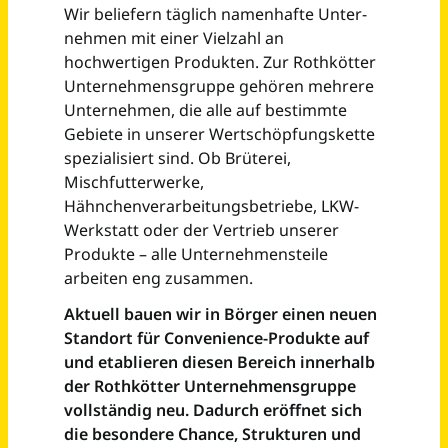
Elektriker / Elektroniker Betriebstechnik (m/w/d)
Euroglas GmbH
Haldensleben, Osterweddingen bei
vor 17
Magdeburg
Tagen
Elektroniker für Betriebstechnik / Automatisierungstechnik in der Instandhaltung (m/w/d)
Thermodyne GmbH
Osnabrück
vor 5 Tagen
Servicetechniker / Elektroniker für Betriebstechnik (w/m/d)
Apleona Logistics Services GmbH
Wiesbaden,Limburg an der
vor einem
Lahn,Darmstadt,Michelstadt,Rodgau
Tag
Elektroniker Betriebstechnik – EMSR-Technik (m/w/d)
KLK Emmerich GmbH