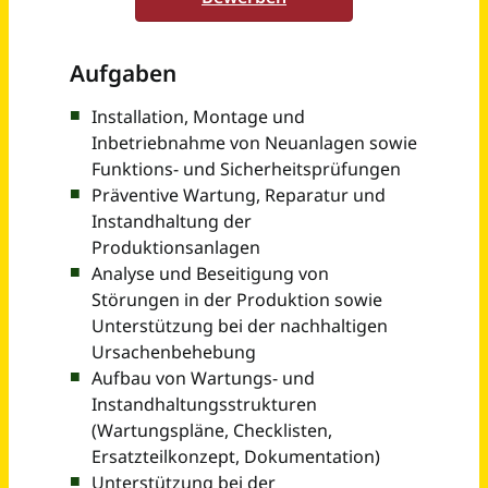
Elektroniker Betriebstechnik / Betriebselektriker Instandhaltung (m/w/d)
Conditess Feine Kuchen GmbH
Haselünne
vor 17 Tagen
Elektroniker für Betriebstechnik (m/w/d)
Griesson - de Beukelaer GmbH & Co. KG
Wurzen
vor 21 Tagen
Elektroniker für Betriebstechnik - Mechatroniker (m/w/d) in Dauernachtschicht
Völkl Sports GmbH
Straubing
vor 21 Tagen
Elektroniker (m/w/d) - Betriebstechnik
REMA Lipprandt GmbH & Co. KG
Rheinbach
vor 27 Tagen