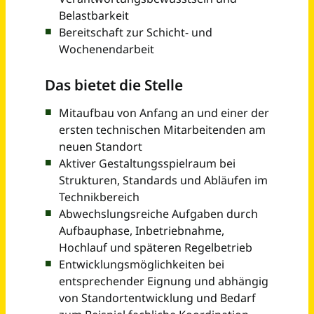
Mechatroniker / Elektroniker (w/m/d) für Betriebstechnik - bis zu 52.000 € brutto/Jahr
Apleona Logistics Services GmbH
Ravensburg,Biberach an der Riß,Memmingen
vor 12 Tagen
Elektroniker für Betriebstechnik - Schwerpunkt Bahnstromversorgung (m/w/d)
Hamburger Hochbahn AG
Hamburg
vor einem Monat
Ausbildung Elektroniker für Betriebstechnik (m/w/d)
HOF Sonderanlagenbau GmbH
Lohra
vor einem Monat
Elektroniker für Betriebstechnik – E-Ladeinfrastruktur & Leitstelle (m/w/d)
Hamburger Hochbahn AG
Hamburg
vor einem Monat