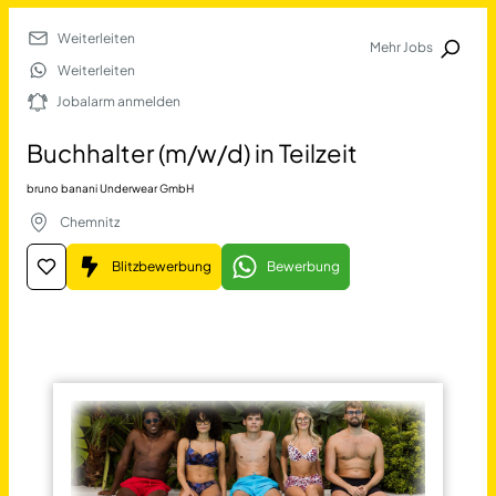
Weiterleiten
Mehr Jobs
Jobalarm anmelden
Weiterleiten
Jobalarm anmelden
Merkliste
Buchhalter (m/w/d) in Teilzeit
bruno banani Underwear GmbH
Chemnitz
Blitzbewerbung
Bewerbung
Job Finden
Buchhalter (m/w/d) in Teilz
17677
Jobs
Filter