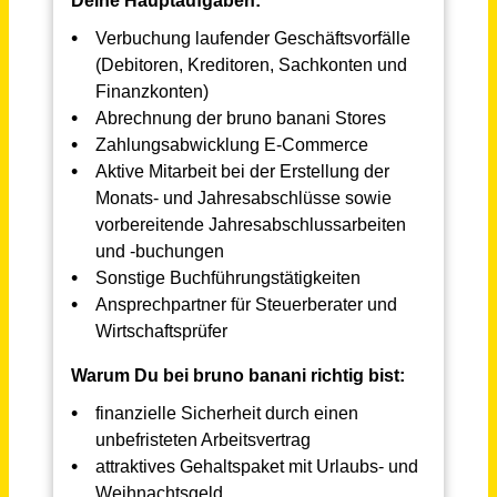
Schwabach
vor 3 Tagen
Accounting Executive (m/w/d) – Vollzeit oder Teilzeit
tempmate GmbH
Heilbronn
vor 24 Tagen
Lohnbuchhalter (m/w/d) in Teilzeit (30h)
CLINTON Großhandels-GmbH
Hoppegarten
vor 11 Tagen
Lohnbuchhalter / Fachassistent für Lohn und Gehalt (m/w/d) in Voll- oder Teilzeit (mind. 28 Std./Woche)
RWT
Reutlingen
vor 3 Tagen