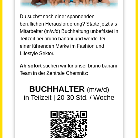
Schneller per Mail.
Bei neuen Stellen als Erstes informiert werden!
Buchhalter (m/w/d) in Teilzeit
bruno banani Underwear GmbH
Chemnitz
vor einem Monat
Finanzbuchhalter (m/w/d) Teilzeit
Hochschule für Finanzwirtschaft & Management GmbH
Bonn
vor 15 Tagen
Lohn- / Finanzbuchhalter (m/w/d) Vollzeit / Teilzeit
Müller und Kollegen Steuerberatungsgesellschaft mbH & Co. KG
Papenburg
vor einem Monat