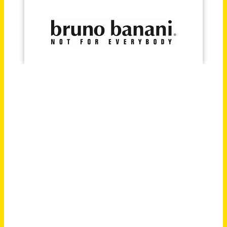
Finanzbuchhalter / Bilanzbuchhalter (m/w/d) in Teilzeit
Arnold AG
Friedrichsdorf
vor 25 Tagen
Debitorenbuchhalter (m/w/d) in Teilzeit (ca. 30 Std./Woche)
Raphaelis GmbH
Leipzig
vor 7 Tagen
Buchhalter*(m/w/d) in Voll- oder Teilzeit (Alleinbuchhalter)
escape GmbH
Berlin
vor 14 Tagen