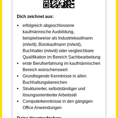
Finanzbuchhalter (m/w/d) - Vollzeit / Teilzeit
Arme Schulschwestern von Unserer Lieben Frau
München
vor 2 Tagen
Finanzbuchhaltung in Teilzeit (m/w/d)
Dustcontrol GmbH
Gäufelden
vor 20 Tagen
Buchhalter (m/w/d) Vollzeit / Teilzeit
Handwerkskammer Dortmund
Dortmund
vor 13 Tagen
Kaufmännische Assistenz in Teilzeit (m/w/d) – Backoffice & Buchhaltung
Dachverbund