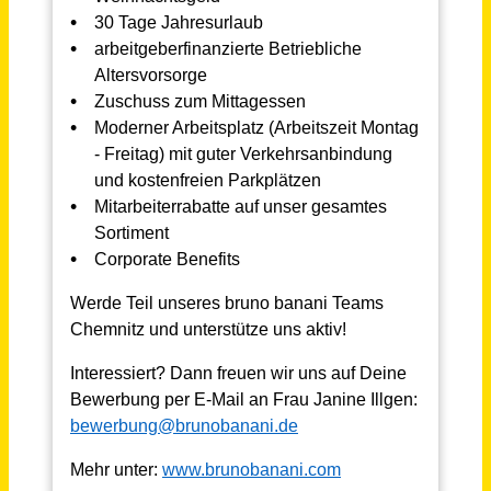
Finanzbuchhalter (m/w/d) in Voll- oder Teilzeit
Bassenberg & Schwarting GmbH
Stadland
vor 5 Tagen
Finanzbuchhalter (m/w/d) ab sofort in Voll- oder Teilzeit
Augenzentrum Bad Rothenfelde Dr. Gültekin eGbR
Bad Rothenfelde
vor 21 Tagen
Finanzbuchhalter / Steuerfachangestellter (m/w/d) DATEV / moderne Kanzlei in Teilzeit oder Vollzeit – Mittelstand
Schreurs, Müller & Partner Steuerberatungsgesellschaft mbB
Krefeld
vor 12 Tagen
Mitarbeiter (m/w/d) Finanzbuchhaltung in Teilzeit (ca. 25 – 32 Std./Woche)
SF Group
Leipzig
vor 4 Tagen