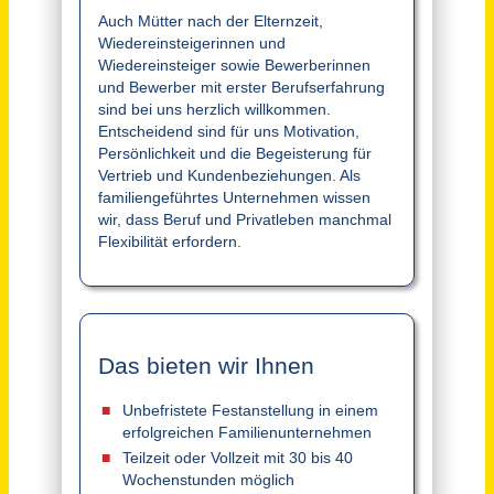
Vertriebsinnendienst / Sales Coordinator (m/w/d) Vollzeit / Teilzeit
Backhaus Nahrstedt Premium GmbH
Meiningen
vor einem Monat
Kaufmännischer Sachbearbeiter im Bereich Vertriebsinnendienst (m/w/d)
Theo Steil GmbH
Trier
vor 10 Tagen
Mitarbeiter im Vertriebsinnendienst (m/w/d) - Bereich Kfz-Ersatzteile
Wacker+Döbler Vertriebsgesellschaft mbH'
Landau in der Pfalz
vor einem Tag