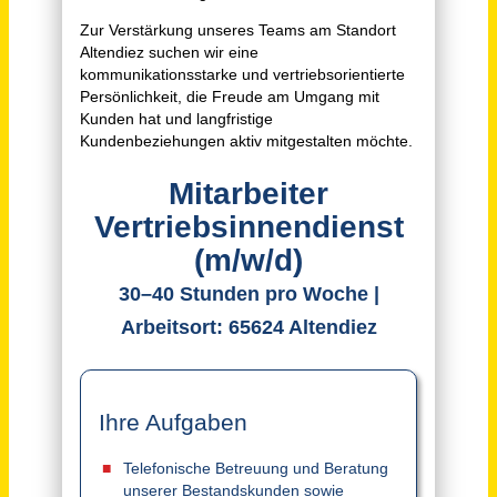
Mitarbeiter (m/w/d) Inside Sales
STÜBBE GmbH & Co. KG
Vlotho
vor 11 Tagen
Mitarbeiter im Vertriebsinnendienst (m/w/d)
Südwestkarton GmbH & Co. KG
Illingen
vor einem Monat
Mitarbeiter im Vertriebsinnendienst (m/w/d) - Bereich Kfz-Ersatzteile
Wacker+Döbler Vertriebsgesellschaft mbH'
Landau in der Pfalz
vor 3 Tagen
Sachbearbeitung Vertriebsinnendienst (m/w/d) Schwerpunkt Retouren- & Reklamationsbearbeitung
AVO-WERKE August Beisse GmbH