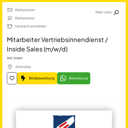
Weiterleiten
Mehr Jobs
Jobalarm anmelden
Weiterleiten
Jobalarm anmelden
Merkliste
Mitarbeiter Vertriebsinnendienst /
Inside Sales (m/w/d)
SHC GmbH
Altendiez
Blitzbewerbung
Bewerbung
Job Finden
Mitarbeiter Vertriebsinnend
11389
Jobs
Filter