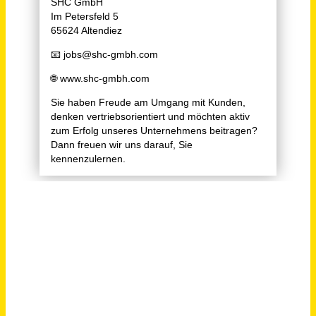
Vertriebsmitarbeiter Innendienst SHK (m/w/d)
Sanitär-Heinze GmbH & Co. KG
Leipzig
vor einem Monat
Vertriebsmitarbeiter Innendienst SHK (m/w/d)
Sanitär-Heinze GmbH & Co. KG
Schweinfurt
vor einem Monat
Technischer Vertriebsmitarbeiter (m/w/d)
LEICHT + MÜLLER STANZTECHNIK GMBH + CO. KG
Remchingen
vor einem Monat
Technical Application Manager - Sales & Marketing (m/w/d)
AVO-WERKE August Beisse GmbH