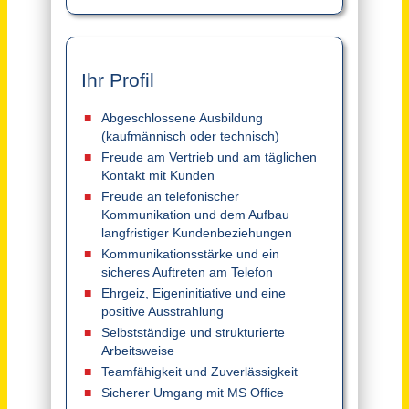
Außendienstmitarbeiter Vertrieb SHK (m/w/d)
Sanitär-Heinze GmbH & Co. KG
Straubing
vor 16 Tagen
Kaufmännischer Mitarbeiter (m/w/d) Vertriebsinnendienst
Strautmann Umwelttechnik GmbH
Glandorf
vor 13 Stunden
Allrounder (m/w/d) im Vertriebsinnendienst und Lager
GIMA GmbH & Co. KG
Fellbach bei Stuttgart
vor 10 Tagen
Mitarbeiter (w/m/d) Inside Sales
STÜBBE GmbH & Co. KG
Vlotho
vor 9 Tagen