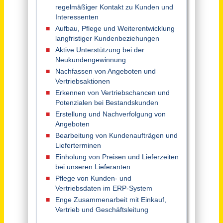
Belm
vor 2 Tagen
Außendienstmitarbeiter Vertrieb SHK (m/w/d)
Sanitär-Heinze GmbH & Co. KG
Mainaschaff
vor 15 Tagen
Außendienstmitarbeiter Vertrieb SHK (m/w/d)
Sanitär-Heinze GmbH & Co. KG
Holzkirchen (PLZ 83607)
vor 15 Tagen
Mitarbeiter im Vertriebsinnendienst (m/w/d)
AIA AG
Düsseldorf
vor 7 Tagen