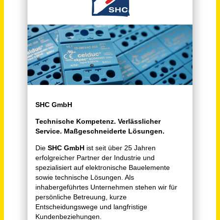
Schneller per Mail.
Bei neuen Stellen als Erstes informiert werden!
Mitarbeiter Vertriebsinnendienst / Inside Sales (m/w/d)
SHC GmbH
Altendiez
vor einem Monat
Vertriebsassistenz / Sachbearbeitung Vertriebsinnendienst (m/w/d)
Haas Holzzerkleinerungs- und Fördertechnik GmbH
Dreisbach
vor 13 Stunden
Accountmanager für den Vertriebsinnendienst (m/w/d)
PRESSOL Schmiergeräte GmbH
Heitersheim
vor einem Monat