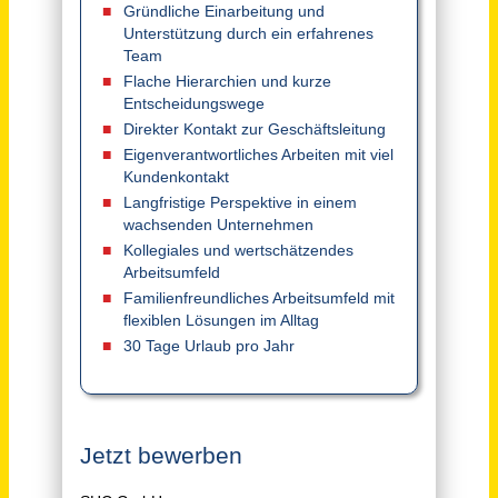
Kaufmännischer Sachbearbeiter im Bereich Vertriebsinnendienst (m/w/d)
Theo Steil GmbH
Eberswalde
vor 11 Tagen
Mitarbeiter im Vertriebsinnendienst (m/w/d) - Bereich Kfz-Ersatzteile
Wacker+Döbler Vertriebsgesellschaft mbH'
DE
vor 4 Tagen
Mitarbeiter im Vertriebsinnendienst (m/w/d) - Bereich Kfz-Ersatzteile
Wacker+Döbler Vertriebsgesellschaft mbH'
DE
vor 4 Tagen
Vertriebsmitarbeiter Innendienst SHK (m/w/d)
Sanitär-Heinze GmbH & Co. KG
Holzkirchen (PLZ 83607)
vor einem Monat