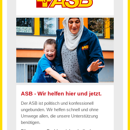
Schneller per Mail.
Bei neuen Stellen als Erstes informiert werden!
Integrationsfachkraft in Voll- und Teilzeit (m, w, d)
Arbeiter-Samariter-Bund Regionalverband Rhein-Erft/ Düren e.V.
Frechen
vor einem Monat
Jurist (m/w/d) Vollzeit / Teilzeit
Sozialverband VdK Rheinland-Pfalz e.V.
Mainz
vor 30 Tagen
Strategic Planner (w/m/d) Vollzeit / Teilzeit
move:elevator GmbH
Oberhausen (PLZ 46045)
vor 16 Tagen