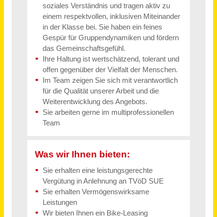
Pflegefachkraft für unsere Psychiatrie (m/w/d) in Voll- oder Teilzeit
SRH Kliniken Landkreis Sigmaringen
Sigmaringen
vor 4 Tagen
Pädagogische Fachkraft (m/w/d) in Teil- oder Vollzeit für ISE24
NEUE WEGE e.V.
45660€ - 55200€
München
vor 5 Tagen
Referent (m/w/d) der Geschäftsführung - Schwerpunkt kaufmännischer Bereich - Vollzeit / Teilzeit
GPS - Gemeinnützige Gesellschaft für Paritätische Sozialarbeit mbH
Mainz
vor einem Monat
Lehrkraft / Dozent (m/w/d) für das Fach Pädagogik / Psychologie Vollzeit / Teilzeit / Honorarbasis