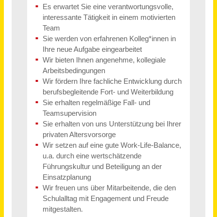
Gemeinnütziges Institut für Berufsbildung Dr. Engel GmbH
Schwäbisch Gmünd
vor einem Monat
AGB
Über uns
Impressum
Datenschutz
© 2026 jobblitz