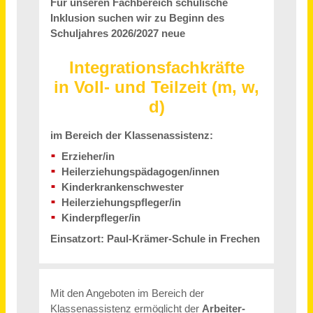
Pflegefachkraft (m/w/d) in Teilzeit und Vollzeit
wir für pänz e.V. - Beratung; Hilfen; Prävention für Kinder und Familien
Köln
vor 15 Tagen
Logopäde (m/w/d) in Voll- oder Teilzeit
SRH Kliniken Landkreis Sigmaringen
Sigmaringen
vor 4 Tagen
Lohn- / Finanzbuchhalter (m/w/d) Vollzeit / Teilzeit
Müller und Kollegen Steuerberatungsgesellschaft mbH & Co. KG
Papenburg
vor einem Monat
Ergotherapeut (m/w/d) in Voll- oder Teilzeit
SRH Kliniken Landkreis Sigmaringen