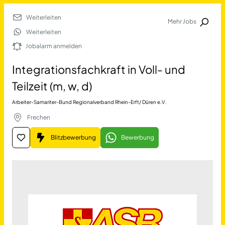
Weiterleiten
Mehr Jobs
Jobalarm anmelden
Weiterleiten
Jobalarm anmelden
Merkliste
Integrationsfachkraft in Voll- und
Teilzeit (m, w, d)
Arbeiter-Samariter-Bund Regionalverband Rhein-Erft/ Düren e.V.
Frechen
Blitzbewerbung
Bewerbung
Job Finden
Integrationsfachkraft in Voll
17690
Jobs
Filter