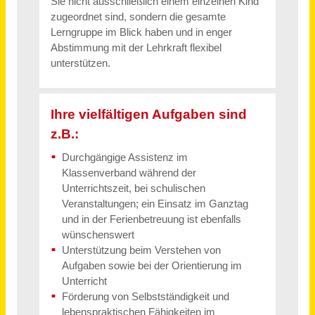
Monteur / Fliesenleger / Installateur (m/w/d) Vollzeit / Teilzeit
Matthias Klaus Montage-Service GmbH
Höhenkirchen-Siegertsbrunn
vor 15 Tagen
Physiotherapeut (m/w/d) in Voll- oder Teilzeit
SRH Kliniken Landkreis Sigmaringen
Sigmaringen
vor 4 Tagen
Pflegefachkraft (m/w/d) in Voll- oder Teilzeit
SRH Kliniken Landkreis Sigmaringen
Sigmaringen
vor 4 Tagen
Wohnbereichsleitung (m/w/d) in Vollzeit / Teilzeit
Invita Residenz – rhenia Residenzen Huchting GmbH
Bremen
vor 15 Tagen