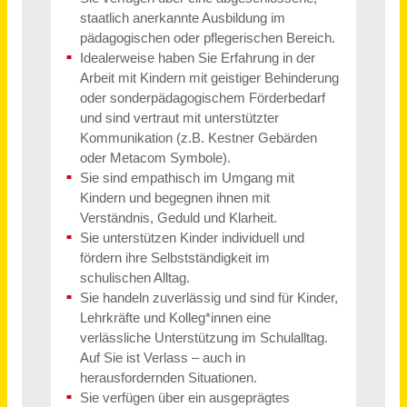
Voll- oder Teilzeitkraft für die Erstellung von Abschlüssen und Steuererklärungen
HAAS. Steuerberatungsges. mbH
Bergisch Gladbach
vor 5 Monaten
Pflegefachkraft für unsere Geriatrie (m/w/d) in Voll- oder Teilzeit
SRH Kliniken Landkreis Sigmaringen
Sigmaringen
vor 4 Tagen
Finanzbuchhalter (m/w/d) - Vollzeit / Teilzeit
Arme Schulschwestern von Unserer Lieben Frau
München
vor einem Tag
Medizinische Fachangestellte (m/w/d) Augenoptiker (m/w/d) PTA (m/w/d) Vollzeit / Teilzeit
Augenchirurgie München
München
vor einem Monat