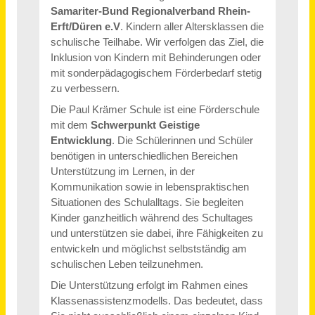
Sigmaringen
vor 4 Tagen
Reinigungs- und Servicekraft für interne Dienste (m/w/d) Vollzeit oder Teilzeit
Dipl.-Berging. Heinz Knust GmbH
Herne
vor 15 Tagen
Gruppenleitung in der Marktfolge Passiv (m/w/d) Vollzeit / Teilzeit
DSGF Deutsche Servicegesellschaft für Finanzdienstleister mbH
Ludwigshafen am Rhein
vor einem Monat
Gruppenleitung in der Marktfolge Passiv (m/w/d) Vollzeit / Teilzeit
DSGF Deutsche Servicegesellschaft für Finanzdienstleister mbH
Mölln (PLZ 23879)
vor einem Monat