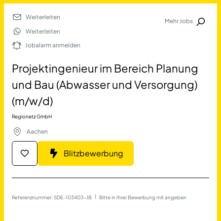
Weiterleiten
Mehr Jobs
Jobalarm anmelden
Weiterleiten
Jobalarm anmelden
Merkliste
Projektingenieur im Bereich Planung
und Bau (Abwasser und Versorgung)
(m/w/d)
Regionetz GmbH
Aachen
Job Finden
Blitzbewerbung
Projektingenieur im Berei
Referenznummer: SDE-103403-JB
 | 
Bitte in Ihrer Bewerbung mit angeben
17677
Jobs
Filter