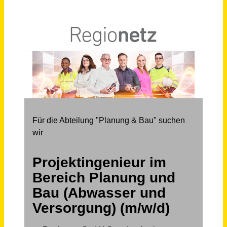
Schneller per Mail.
Bei neuen Stellen als Erstes informiert werden!
Projektingenieur im Bereich Planung und Bau (Abwasser und Versorgung) (m/w/d)
Regionetz GmbH
Aachen
vor einem Monat
Ingenieur / Techniker (m/w/d) als Sachgebietsleiter Planung und Bau
Stadtwerke Geretsried
Geretsried
vor einem Monat
Mitarbeiter Arbeitsvorbereitung (m/w/d) im Bereich Hoch- und SF-Bau
Guggenberger GmbH
Mintraching
vor 17 Tagen