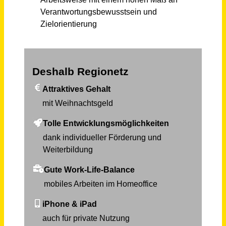
Mitarbeiter (m/w/d) Nachtragsmanagement Ingenieurbau, Brücken, Gleisbau
Sächsische Bau GmbH
Chemnitz, Dresden
vor 2 Monaten
Fachberater Baustoffe (m/w/d) im Innen- & Außendienst
E. Raiss GmbH + Co. Baustoffhandel KG
Chemnitz
vor einem Monat
Abteilungsleiter Lager / Logistik (m/w/d) im Messebau und Innenausbau
Zenit-Messebau GmbH
Köln
vor einem Monat