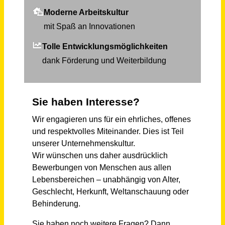
Architekt:in / Bautechniker:in / Bauzeichner:in (m/w/d)
Die Architektin Irmgard Maier
Laupheim
vor 17 Tagen
Projektingenieur*in: Schienenfahrzeugbeschaffung
Üstra Hannoversche Verkehrsbetriebe AG
Hannover
vor 3 Tagen
Gärtner (m/w/d) Garten- und Landschaftsbau im kommunalen Bauhof
Gemeinde Putzbrunn
Putzbrunn
vor einem Monat
Ingenieur / Architekt (m/w/d) Schwerpunkt Ausschreibung Vollzeit / Teilzeit
DV Plan GmbH
Regensburg
vor 4 Tagen