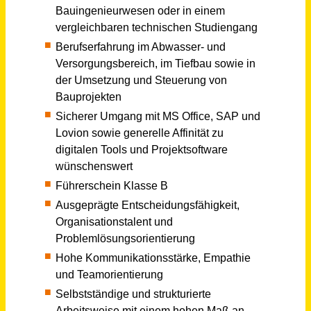
Bautechniker Tiefbau (m/w/d)
Stadt Brake (Unterweser)
Brake (Unterweser)
vor 2 Tagen
Techniker (m/w/d) Fachbereich Bautechnik (Schwerpunkt Tiefbau)
Kreisstadt Merzig
Merzig
vor einem Tag
Sales Manager Softwarelösungen für Versorger (m/w/d)
Kraftwerk
Halle (Saale)
vor 5 Tagen
Ingenieur/in Verkehrsanlagen / Tiefbau (w/m/d)
Stadt Ludwigsfelde
Ludwigsfelde
vor 23 Tagen