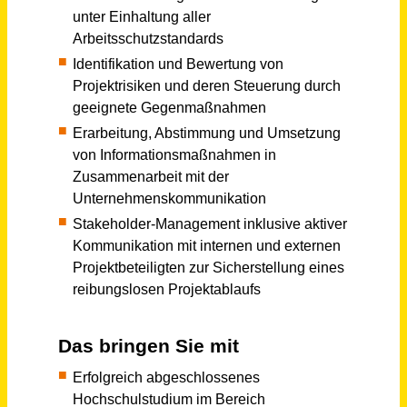
Hamburg
vor einem Monat
(Junior) F&B Procurement Buyer / Einkäufer - Versorgung Kreuzfahrtschiffe (w/m/d)
sea chefs Human Resources Services GmbH
Hamburg
vor einem Monat
Kalkulator (m/w/d) für Messebau und Innenausbau
Zenit-Messebau GmbH
Köln
vor einem Monat
Ingenieur als Zukunftsgestalter Wasserversorgung (m/w/d)
Fritz Planung GmbH
Freiburg im Breisgau, Bad Urach
vor einem Monat