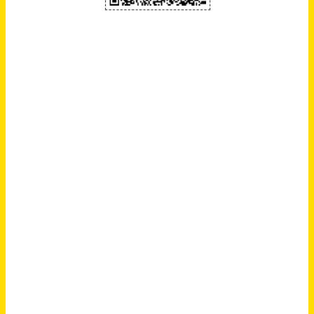
Bayern Süd, Mittelfranken / Bayern Nord
vor einem Monat
AGB
Über uns
Impressum
Datenschutz
© 2026 jobblitz