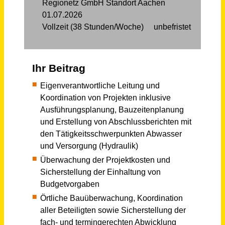
Techniker/in bzw. Meister/in (w/m/d) im Baugewerbe für die Überwachung von Ingenieurbauwerken
Stadt Nürnberg
Nürnberg
vor 2 Tagen
Bau- und Möbeltischler (m/w/d)
Bau- und Möbeltischlerei Eilbertus Stürenburg
Norderney
vor 9 Tagen
Bauingenieur im Fachbereich Tiefbau (m/w/d)
Kreisstadt Merzig
Merzig
vor einem Tag
Procurement Administration Coordinator (w/m/d) - F&B-Versorgung von Kreuzfahrtschiffen
sea chefs Human Resources Services GmbH