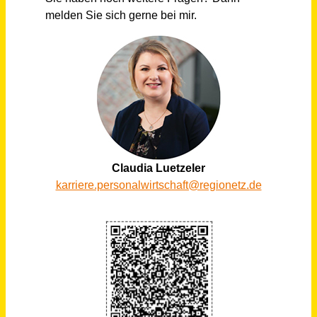
Systems Engineer Kältetechnik (m/w/d)
BINDER Central Services GmbH & Co.KG
Tuttlingen
vor 3 Tagen
Abteilungsleiter Wasserschadensanierung (m/w/d)
HANNES GmbH & Co. KG
Herten
vor 2 Tagen
Bautechniker (m/w/d)
Immobilien Stadt Aurich GmbH & Co. KG
Aurich
vor 2 Tagen
Ingenieur / Techniker / Meister Gartenbau (m/w/d)
Landeskuratorium für pflanzliche Erzeugung in Bayern e.V.