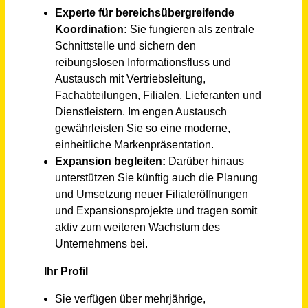
Mintraching
vor 15 Tagen
Kundenberater*in / Storemanager*in (m/w/d)
SelfStorage-Dein Lagerraum GmbH
München
vor 15 Tagen
Bau- und Möbeltischler (m/w/d)
Bau- und Möbeltischlerei Eilbertus Stürenburg
Norderney
vor 7 Tagen
Projektingenieur im Bereich Planung und Bau (Abwasser und Versorgung) (m/w/d)
Regionetz GmbH
Aachen
vor einem Monat