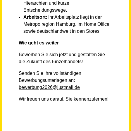
Mitarbeiter (m/w/d) Nachtragsmanagement Ingenieurbau, Brücken, Gleisbau
Sächsische Bau GmbH
Chemnitz, Dresden
vor einem Monat
Ingenieur / Techniker / Meister / Technischer Systemplaner Heizung · Lüftung · Sanitär · Elektro
Ingenieurbüro Climaconcept Werner
Spangenberg
vor 29 Tagen
Metallbauer (m/w/d)
ABC-TEAM Spielplatzgeräte GmbH
Ransbach-Baumbach
vor 2 Tagen
Bauingenieur (m/w/d) Kanalplanung
Stadt Regensburg
Regensburg
vor 8 Tagen