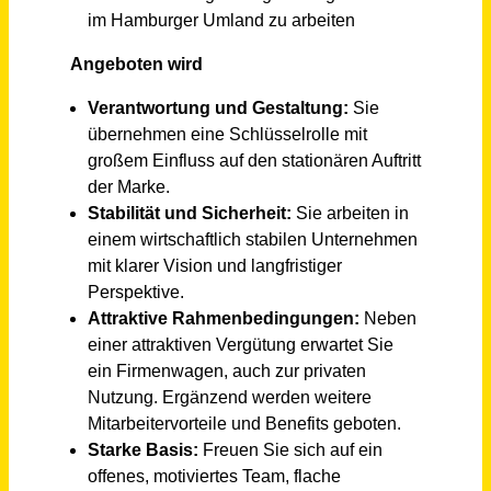
Junior Produktionsplaner (m/w/d) - Disposition & Fertigungssteuerung
Bauerfeind AG
Deutschland, Zeulenroda
vor 21 Tagen
Bauleiter (m/w/d)
PAESCHKE GmbH
Langenfeld (Rhld.)
vor 3 Tagen
Sachbearbeiter Städtebau und ÖPNV (m/w/d)
Stadt Zörbig
Zörbig
vor 21 Tagen