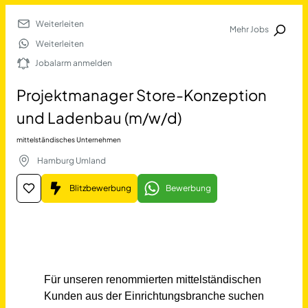
Weiterleiten
Mehr Jobs
Jobalarm anmelden
Weiterleiten
Jobalarm anmelden
Merkliste
Projektmanager Store-Konzeption
und Ladenbau (m/w/d)
mittelständisches Unternehmen
Hamburg Umland
Blitzbewerbung
Bewerbung
Job Finden
Projektmanager Store-Kon
11478
Jobs
Filter