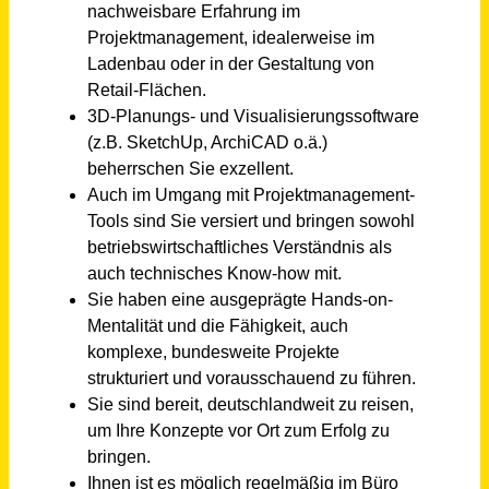
Assistenzkraft (w/m/d) Planung und Organisation
Hochschule für Polizei Baden-Württemberg
Bruchsal
vor 7 Tagen
Stadtplaner Geoinformation (m/w/d)
Gemeinde Sylt
Deutschland
vor 3 Tagen
Architekt:in / Bautechniker:in / Bauzeichner:in (m/w/d)
Die Architektin Irmgard Maier
Laupheim
vor 15 Tagen
Gärtner (m/w/d) Garten- und Landschaftsbau im kommunalen Bauhof
Gemeinde Putzbrunn
Putzbrunn
vor einem Monat