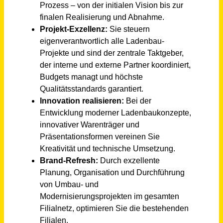
Store Manager (m/w/d)
OBERALP Deutschland GmbH
Rosenheim
vor einem Monat
Ingenieur / Techniker (m/w/d) als Sachgebietsleiter Planung und Bau
Stadtwerke Geretsried
Geretsried
vor einem Monat
Strategic Planner (w/m/d) Vollzeit / Teilzeit
move:elevator GmbH
Oberhausen (PLZ 46045)
vor 15 Tagen
Mitarbeiter Arbeitsvorbereitung (m/w/d) im Bereich Hoch- und SF-Bau
Guggenberger GmbH