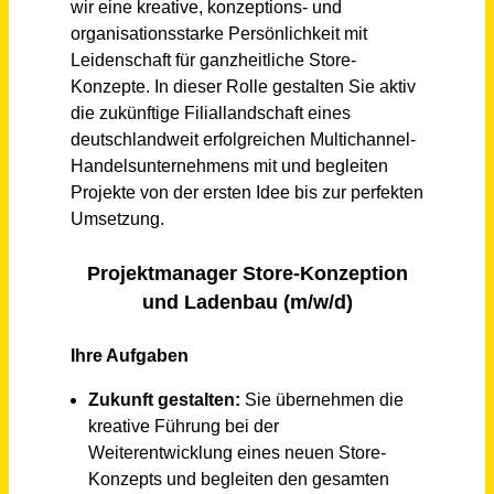
Schneller per Mail.
Bei neuen Stellen als Erstes informiert werden!
Projektmanager Store-Konzeption und Ladenbau (m/w/d)
mittelständisches Unternehmen
Hamburg Umland
vor 30 Tagen
Projektleiter Ladenbau (m/w/d)
mittelständisches Unternehmen
Hamburg Umland
vor 30 Tagen
Monteur (m/w/d) Möbel- und Ladenbau - Lager / Montage
1:1 frische & promo GmbH
Singen (Hohentwiel)
vor einem Monat