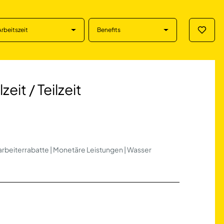
Arbeitszeit
Benefits
Merklis
eilzeit in Köln
eit / Teilzeit
itarbeiterrabatte | Monetäre Leistungen | Wasser