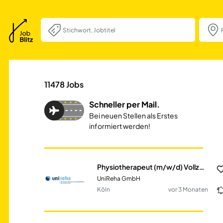
Physiotherapeut (m
11478
Jobs
Schneller per Mail.
Bei neuen Stellen als Erstes
informiert werden!
Physiotherapeut (m/w/d) Vollzeit / Teilzeit
UniReha GmbH
Köln
vor 3 Monaten