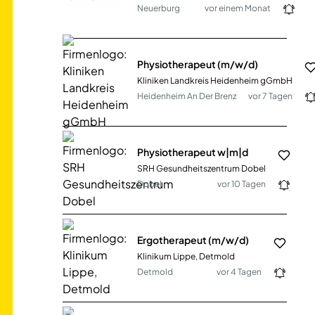
Neuerburg
vor einem Monat
Physiotherapeut (m/w/d)
Kliniken Landkreis Heidenheim gGmbH
Heidenheim An Der Brenz
vor 7 Tagen
Physiotherapeut w|m|d
SRH Gesundheitszentrum Dobel
Dobel
vor 10 Tagen
Ergotherapeut (m/w/d)
Klinikum Lippe, Detmold
Detmold
vor 4 Tagen