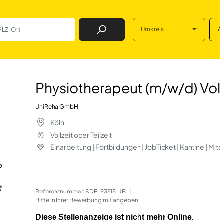
Umkreis
Job Finden
/w/d) Vollzeit / T
Physiotherapeut (m/w/d) Vollz
UniReha GmbH
Köln
Vollzeit oder Teilzeit
Einarbeitung | Fortbildungen | JobTicket | Kantine | M
Referenznummer: SDE-93515-JB
 | 
Bitte in Ihrer Bewerbung mit angeben