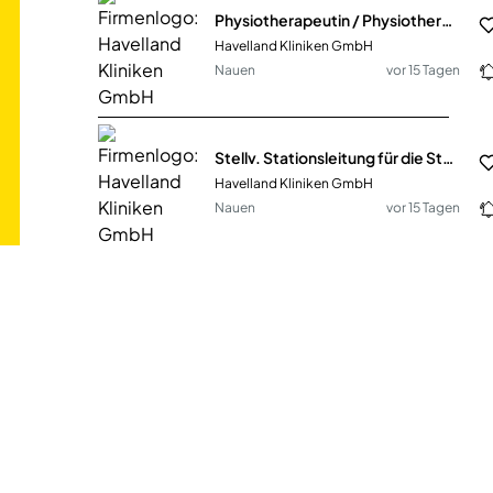
Physiotherapeutin / Physiotherapeut Klinikstandorte Nauen oder Rathenow
Havelland Kliniken GmbH
Nauen
vor 15 Tagen
Stellv. Stationsleitung für die Station 5 (Geriatrie + Geri-TK) am Klinikstandort Nauen (HKG-758)
Havelland Kliniken GmbH
Nauen
vor 15 Tagen
Physiotherapeut (m/w/d)
Aczepta Holding GmbH
Bad Krozingen
vor 28 Tagen
Strategic Planner (w/m/d) Vollzeit / Teilzeit
move:elevator GmbH
Oberhausen (PLZ 46045)
vor 15 Tagen