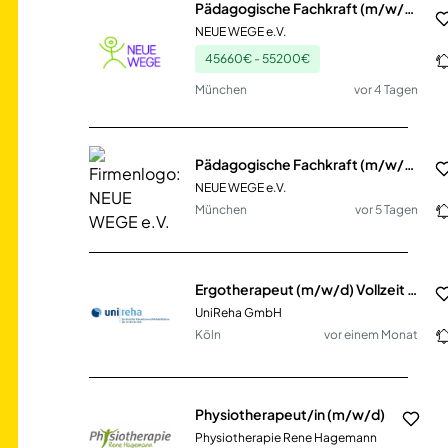
Pädagogische Fachkraft (m/w/d) in Teil- oder Vollzeit für ISE24
NEUE WEGE e.V.
45660€ - 55200€
München
vor 4 Tagen
Pädagogische Fachkraft (m/w/d) in Teil- oder Vollzeit für ISE24
NEUE WEGE e.V.
München
vor 5 Tagen
Ergotherapeut (m/w/d) Vollzeit / Teilzeit
UniReha GmbH
Köln
vor einem Monat
Physiotherapeut/in (m/w/d)
Physiotherapie Rene Hagemann