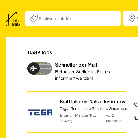
Kraftfahrer im N
11389
Jobs
Schneller per Mail.
Bei neuen Stellen als Erstes
informiert werden!
Kraftfahrer im Nahverkehr (m/w/d)
Tega - Technische Gase und Gasetechnik GmbH
Bremen, Minden (PLZ
vor 2
32423)
Monaten