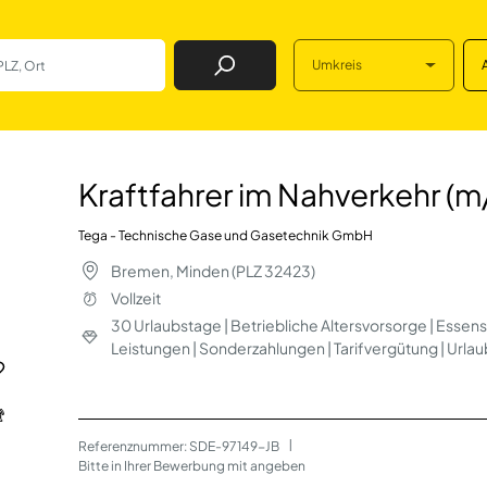
Umkreis
Job Finden
ahverkehr (m/w/d)
Kraftfahrer im Nahverkehr (
Tega - Technische Gase und Gasetechnik GmbH
Bremen, Minden (PLZ 32423)
Vollzeit
30 Urlaubstage | Betriebliche Altersvorsorge | Ess
Leistungen | Sonderzahlungen | Tarifvergütung | Urla
Referenznummer: SDE-97149-JB
 | 
Bitte in Ihrer Bewerbung mit angeben