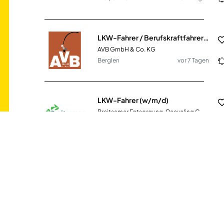
LKW-Fahrer / Berufskraftfahrer (m/w/d) für Absetzmulden und Abrollcontainer im Nahverkehr
AVB GmbH & Co. KG
Berglen
vor 7 Tagen
LKW-Fahrer (w/m/d)
Breitsamer Entsorgung-Recycling GmbH
München
vor einem Monat
LKW-Fahrer/in Fernverkehr Linie Automotive (m/w/d)
L.I.T. Cargo GmbH
Achim, Kamenz, Dresden,
vor einem
Leipzig, Magdeburg
Monat