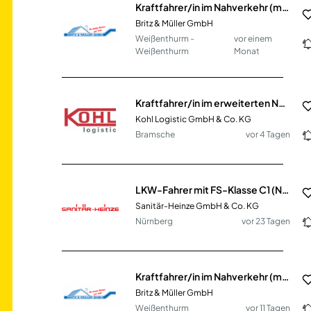
Kraftfahrer/in im Nahverkehr (m/w/d)
Britz & Müller GmbH
Weißenthurm -
vor einem
Weißenthurm
Monat
Kraftfahrer/in im erweiterten Nahverkehr (m/w/d)
Kohl Logistic GmbH & Co. KG
Bramsche
vor 4 Tagen
LKW-Fahrer mit FS-Klasse C1 (Nahverkehr) (m/w/d)
Sanitär-Heinze GmbH & Co. KG
Nürnberg
vor 23 Tagen
Kraftfahrer/in im Nahverkehr (m/w/d)
Britz & Müller GmbH
Weißenthurm
vor 11 Tagen