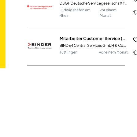
DSGF Deutsche Servicegesellschaft für Finanzdienstleister mbH
Ludwigshafen am
vor einem
Rhein
Monat
Mitarbeiter Customer Service (m/w/d)
BINDER Central Services GmbH & Co.KG
Tuttlingen
vor einem Monat
Vertriebsmitarbeiter (m/w/d) B2B und Neukundenakquise im Innendienst
VeriTreff GmbH
Wermelskirchen
vor 16 Tagen
Customer Care Manager – Inbound (m/w/d) – 100% Remote
mylife Diabetes Care GmbH
Liederbach Am Taunus
vor 5 Tagen