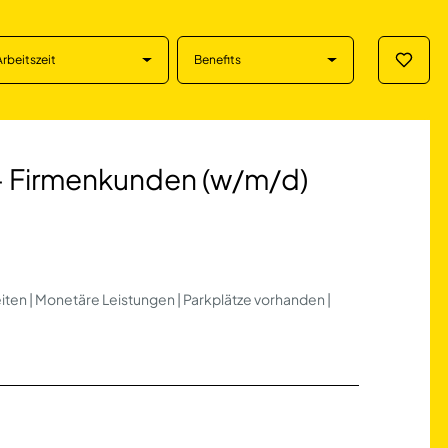
Arbeitszeit
Benefits
Merklis
menkunden (w/m/d)
 - Firmenkunden (w/m/d)
eiten | Monetäre Leistungen | Parkplätze vorhanden |