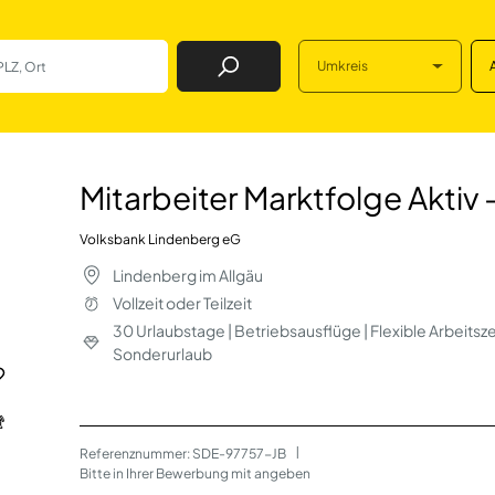
Umkreis
Job Finden
tfolge Aktiv - Fir
Mitarbeiter Marktfolge Aktiv
Volksbank Lindenberg eG
Lindenberg im Allgäu
Vollzeit oder Teilzeit
30 Urlaubstage | Betriebsausflüge | Flexible Arbeitsz
Sonderurlaub
Referenznummer: SDE-97757-JB
 | 
Bitte in Ihrer Bewerbung mit angeben