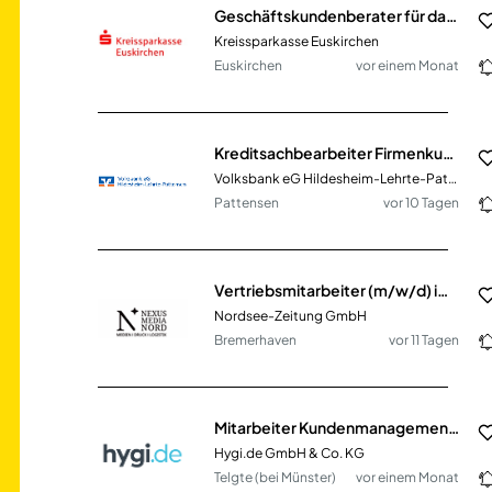
Geschäftskundenberater für das S-BusinessCenter (m/w/d)
Kreissparkasse Euskirchen
Euskirchen
vor einem Monat
Kreditsachbearbeiter Firmenkunden (m/w/d)
Volksbank eG Hildesheim-Lehrte-Pattensen
Pattensen
vor 10 Tagen
Vertriebsmitarbeiter (m/w/d) im B2B-Bereich
Nordsee-Zeitung GmbH
Bremerhaven
vor 11 Tagen
Mitarbeiter Kundenmanagement (m/w/d)
Hygi.de GmbH & Co. KG
Telgte (bei Münster)
vor einem Monat