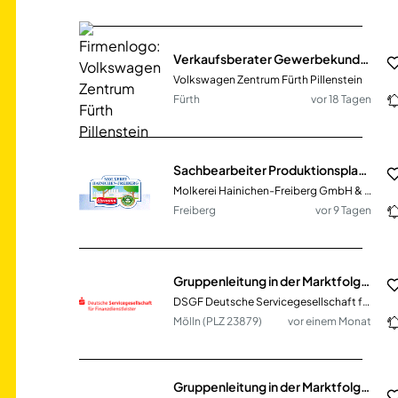
Verkaufsberater Gewerbekunden (m/w/d)
Volkswagen Zentrum Fürth Pillenstein
Fürth
vor 18 Tagen
Sachbearbeiter Produktionsplanung und -steuerung B2B (m/w/d)
Molkerei Hainichen-Freiberg GmbH & Co. KG
Freiberg
vor 9 Tagen
Gruppenleitung in der Marktfolge Passiv (m/w/d) Vollzeit / Teilzeit
DSGF Deutsche Servicegesellschaft für Finanzdienstleister mbH
Mölln (PLZ 23879)
vor einem Monat
Gruppenleitung in der Marktfolge Passiv (m/w/d) Vollzeit / Teilzeit