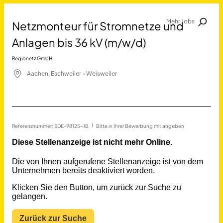
Mehr Jobs
Netzmonteur für Stromnetze und
Jobalarm anmelden
Anlagen bis 36 kV (m/w/d)
Merkliste
Regionetz GmbH
Aachen, Eschweiler - Weisweiler
Referenznummer: SDE-98125-JB
 | 
Bitte in Ihrer Bewerbung mit angeben
Job Finden
Netzmonteur für Stromnetze
17690
Jobs
Filter