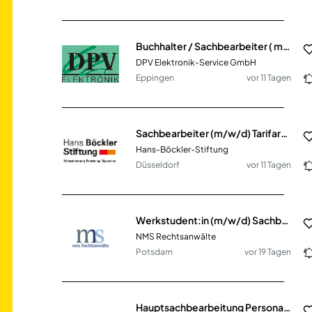
Buchhalter / Sachbearbeiter ( m/w/d)
DPV Elektronik-Service GmbH
Eppingen
vor 11 Tagen
Sachbearbeiter (m/w/d) Tarifarchiv
Hans-Böckler-Stiftung
Düsseldorf
vor 11 Tagen
Werkstudent:in (m/w/d) Sachbearbeitung im Bereich Insolvenzrecht in Teilzeit
NMS Rechtsanwälte
Potsdam
vor 19 Tagen
Hauptsachbearbeitung Personalentwicklung