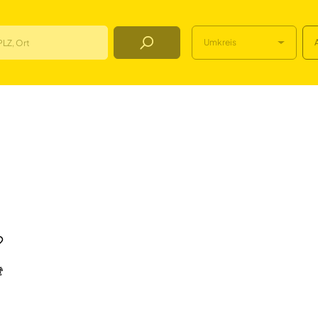
Umkreis
Job Finden
achbearbeiter (m/