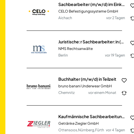
Sachbearbeiter (m/w/d) im Einkauf in Teilzeit
CELO Befestigungssysteme GmbH
Aichach
vor 2 Tagen
Juristische:r Sachbearbeiter:in (m/w/d) in Teilzeit
NMS Rechtsanwälte
Berlin
vor 19 Tagen
Buchhalter (m/w/d) in Teilzeit
bruno banani Underwear GmbH
Chemnitz
vor einem Monat
Kaufmännische Sachbearbeitung Instandhaltung & Facility (m/w/d)
Getränke Ziegler GmbH
Ottensoos,Nürnberg,Fürth
vor 4 Tagen