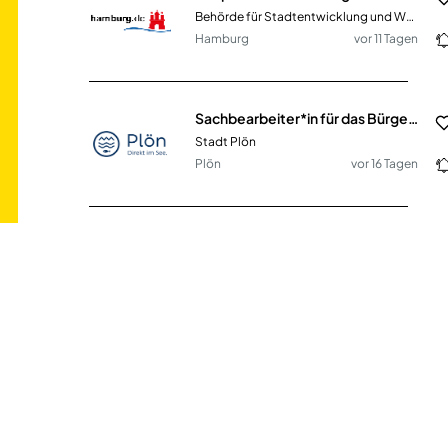
Behörde für Stadtentwicklung und Wohnen
Hamburg
vor 11 Tagen
Sachbearbeiter*in für das Bürgerbüro (m/w/d) in Vollzeit / Teilzeit
Stadt Plön
Plön
vor 16 Tagen
Jurist (m/w/d) Vollzeit / Teilzeit
Sozialverband VdK Rheinland-Pfalz e.V.
Mainz
vor 30 Tagen
Sozialpädagog*in (m/w/d) Teilzeit
Kinderschutz München
München
vor 15 Tagen