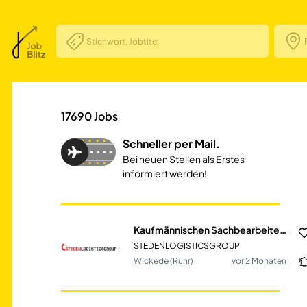
Kaufmännischen S
17690
Jobs
Schneller per Mail.
Bei neuen Stellen als Erstes
informiert werden!
Kaufmännischen Sachbearbeiter (m/w/d) Teilzeit
STEDENLOGISTICSGROUP
Wickede (Ruhr)
vor 2 Monaten