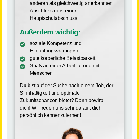
RDB Rummelsberger Dienste für Menschen mit Behinderung gGmbH
Treuchtlingen
vor 24 Tagen
Vorpraktikum für die Ausbildung zum Heilerziehungspflegehelfer / zur Heilerziehungspflegehelferin (m/w/d)
RDB Rummelsberger Dienste für Menschen mit Behinderung gGmbH
Pappenheim
vor 24 Tagen
Quereinsteiger / Quereinsteigerin, Hilfskraft oder Pflegehilfe (m/w/d) in Teilzeit (mit oder ohne Ausbildung)
RDB Rummelsberger Dienste für Menschen mit Behinderung gGmbH
Altdorf b. Nürnberg
vor einem Monat
Schulplatz: Ausbildung Pflegefachkraft (m/w/d)
Arbeiterwohlfahrt Kreisverband Bremerhaven e.V.
Bremerhaven
vor einem Monat