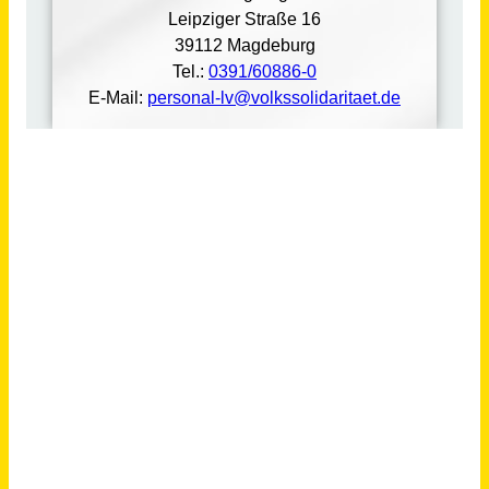
Ausbildung zum Heilerziehungspflegehelfer / zur Heilerziehungspflegehelferin (m/w/d)
RDB Rummelsberger Dienste für Menschen mit Behinderung gGmbH
Altdorf b. Nürnberg
vor 21 Tagen
AGB
Über uns
Impressum
Datenschutz
© 2026 jobblitz