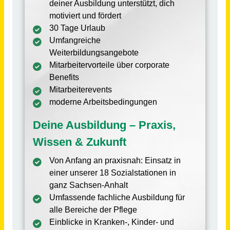
Evangelisches Stift zu Wüsten
1287€ - 1618€
Bad Salzuflen
vor einem Monat
Ausbildung zur Pflegefachassistenzperson (m/w/d) August 2027
Niels-Stensen-Kliniken GmbH
Osnabrück
vor 11 Tagen
Ausbildung zum/r Pflegefachmann/-frau (m/w/d) in Teilzeit
Niels-Stensen-Kliniken GmbH
Osnabrück
vor 18 Tagen
Quereinsteiger / Quereinsteigerin, Hilfskraft oder Pflegehilfe (m/w/d) in Teilzeit (mit oder ohne Ausbildung)
RDB Rummelsberger Dienste für Menschen mit Behinderung gGmbH
Schwarzenbruck
vor 19 Tagen