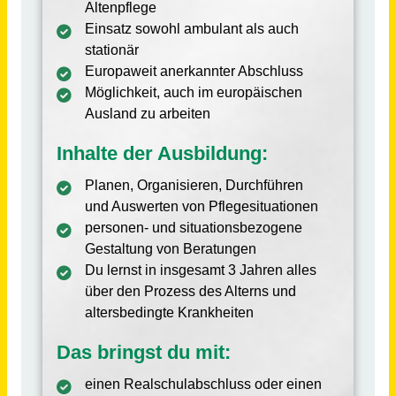
Altenpflegefachhelfer / Altenpflegefachhelferin oder Pflegehilfskraft (ohne Ausbildung) in Teilzeit (m/w/d)
RDA Rummelsberger Dienste für Menschen im Alter gGmbH
Burtenbach
vor 21 Tagen
Ausbilder (m/w/d) Fachbereich Fahrzeugpflege in reha-spezifischer Ausbildung
HWK Köln
Köln
vor 5 Tagen
Pädagogische Hilfskraft (ohne Ausbildung) bzw. Pflegehelfer /in, Heilerziehungspflegehelfer /in (m/w/d)
RDB Rummelsberger Dienste für Menschen mit Behinderung gGmbH
Hofheim i. UFr.
vor 24 Tagen
Vorpraktikum für die Ausbildung zum Heilerziehungspflegehelfer / zur Heilerziehungspflegehelferin (m/w/d)