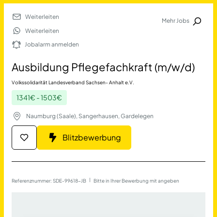
Weiterleiten
Mehr Jobs
Jobalarm anmelden
Weiterleiten
Jobalarm anmelden
Merkliste
Ausbildung Pflegefachkraft (m/w/d)
Volkssolidarität Landesverband Sachsen- Anhalt e.V.
1341€ - 1503€
Naumburg (Saale), Sangerhausen, Gardelegen
Blitzbewerbung
Job Finden
Ausbildung Pflegefachkraf
Referenznummer: SDE-99618-JB
 | 
Bitte in Ihrer Bewerbung mit angeben
17690
Jobs
Filter