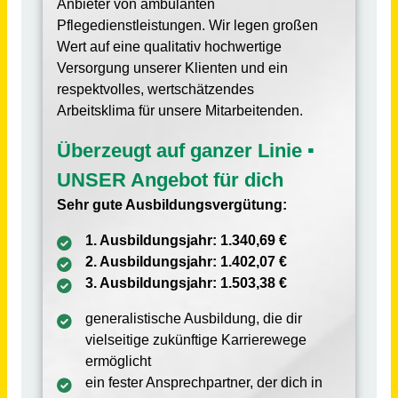
Quereinsteiger / Quereinsteigerin, Hilfskraft oder Pflegehilfe (m/w/d) in Vollzeit (mit oder ohne Ausbildung)
RDB Rummelsberger Dienste für Menschen mit Behinderung gGmbH
Schwarzenbruck
vor 7 Tagen
Pflegefachhelfer / Pflegefachhelferin oder Pflegehilfskraft (ohne Ausbildung) in Teilzeit (m/w/d)
RDA Rummelsberger Dienste für Menschen im Alter gGmbH
Leipheim
vor 12 Tagen
Praxisplatz: Ausbildung Pflegefachkraft (m/w/d)
Arbeiterwohlfahrt Kreisverband Bremerhaven e.V.
Bremerhaven
vor 12 Tagen
Ausbildung Pflegefachfrau/-mann oder Pflegefachassistenz (m/w/d)