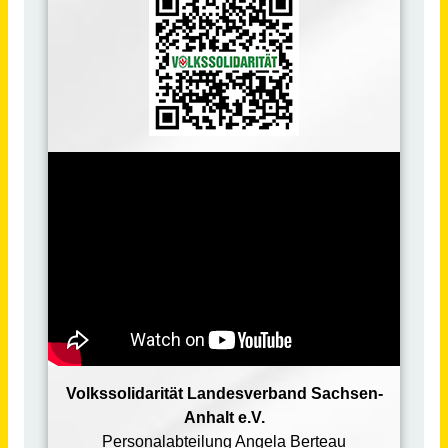
Ausbildung zum Heilerziehungspfleger / zur Heilerziehungspflegerin (m/w/d)
RDB Rummelsberger Dienste für Menschen mit Behinderung gGmbH
Pappenheim
vor 24 Tagen
Ausbildung zum Heilerziehungspflegehelfer / zur Heilerziehungspflegehelferin (m/w/d)
RDB Rummelsberger Dienste für Menschen mit Behinderung gGmbH
Hersbruck
vor 21 Tagen
Ausbildung zum Heilerziehungspflegehelfer / zur Heilerziehungspflegehelferin (m/w/d)
RDB Rummelsberger Dienste für Menschen mit Behinderung gGmbH
Postbauer-Heng
vor 21 Tagen