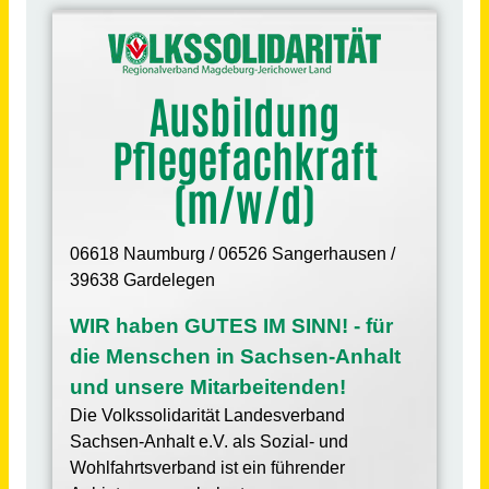
Schneller per Mail.
Bei neuen Stellen als Erstes informiert werden!
Ausbildung Pflegefachkraft (m/w/d)
Volkssolidarität Landesverband Sachsen- Anhalt e.V.
1341€ - 1503€
Naumburg (Saale), Sangerhausen,
vor 2
Gardelegen
Monaten
Pflegehelfer / Pflegehelferin (ohne Ausbildung) bzw. Quereinsteiger / Quereinsteigerin (m/w/d)
RDB Rummelsberger Dienste für Menschen mit Behinderung gGmbH
Hilpoltstein
vor 5 Tagen
Ausbildung zum/r Pflegefachmann/-frau (m/w/d)
Niels-Stensen-Kliniken GmbH
Osnabrück
vor 8 Tagen