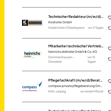
Technischer Redakteur (m/w/d) Technische Dokumentation, Stammdaten & Digitalisierung
Kinshofer GmbH
Holzkirchen (Oberbayern)
vor 2 Tagen
Mitarbeiter technischer Vertrieb - Angebots- und Projektwesen (m/w/d)
heinrichs drehteile GmbH & Co. KG
Dommershausen -
vor 15
Dorweiler
Tagen
Pflegefachkraft (m/w/d) Beratung am Telefon für Pflegebedürftige & Angehörige
compass private pflegeberatung GmbH
Köln, Leipzig
vor einem Monat
Technischer Leiter / Produktionsleiter (m/w/d)