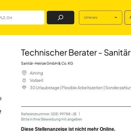
Umkreis
Job Finden
er - Sanitär & He
Technischer Berater - Sanit
Sanitär-Heinze GmbH & Co. KG
Ainring
Vollzeit
30 Urlaubstage | Flexible Arbeitszeiten | Sonderzahl
Referenznummer: SDE-99788-JB
 | 
Bitte in Ihrer Bewerbung mit angeben