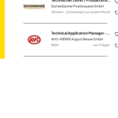
Eschenbacher Pivatbrauerei GmbH
Eltmann - Eschenbach
vor einem Monat
Technical Application Manager - Sales & Marketing (m/w/d)
AVO-WERKE August Beisse GmbH
Belm
vor 4 Tagen
Fachberater Baustoffe (m/w/d) im Innen- & Außendienst
E. Raiss GmbH + Co. Baustoffhandel KG
Chemnitz
vor einem Monat
Technischer Vertriebsmitarbeiter (m/w/d)
LEICHT + MÜLLER STANZTECHNIK GMBH + CO. KG
Remchingen
vor einem Monat