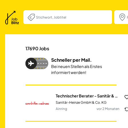
Technischer Berat
17690
Jobs
Schneller per Mail.
Bei neuen Stellen als Erstes
informiert werden!
Technischer Berater - Sanitär & Heizung m/w/d
Sanitär-Heinze GmbH & Co. KG
Ainring
vor 2 Monaten