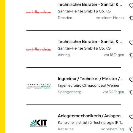
Technischer Berater - Sanitär & Heizung (m/w/d)
Sanitär-Heinze GmbH & Co. KG
Dresden
vor einem Monat
Technischer Berater - Sanitär & Heizung (m/w/d)
Sanitär-Heinze GmbH & Co. KG
Ainring
vor 18 Tagen
Ingenieur / Techniker / Meister / Technischer Systemplaner Heizung · Lüftung · Sanitär · Elektro
Ingenieurbüro Climaconcept Werner
Spangenberg
vor 30 Tagen
Anlagenmechanikerin / Anlagenmechaniker (w/m/d) Sanitär-, Heizungs- und Klimatechnik
Karlsruher Institut für Technologie (KIT) Campus Süd
Karlsruhe
vor einem Tag