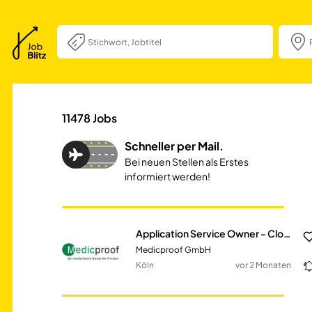
Application Serv
11478
Jobs
Schneller per Mail.
Bei neuen Stellen als Erstes
informiert werden!
Application Service Owner - Cloud & Security (m/w/d)
Medicproof GmbH
Köln
vor 2 Monaten