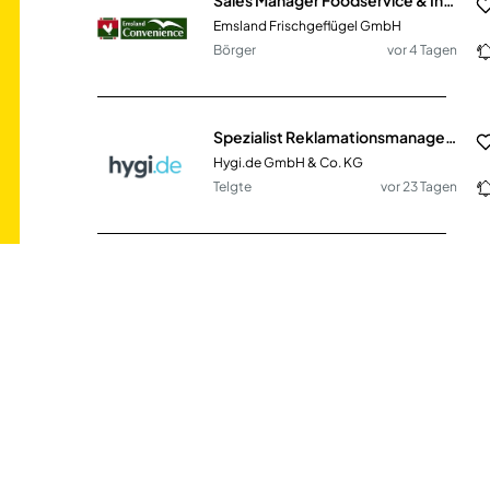
Emsland Frischgeflügel GmbH
Börger
vor 4 Tagen
Spezialist Reklamationsmanagement & Prozessoptimierung Kundenservice (m/w/d)
Hygi.de GmbH & Co. KG
Telgte
vor 23 Tagen
Fachberater Baustoffe (m/w/d) im Innen- & Außendienst
E. Raiss GmbH + Co. Baustoffhandel KG
Chemnitz
vor einem Monat
Pflegefachkraft & Praxisanleitung (m/w/d)
AlexA Seniorendienste GmbH
Woltersdorf (PLZ 15569)
vor 17 Tagen