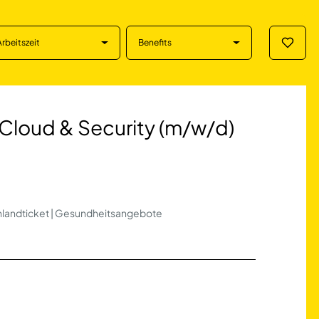
Arbeitszeit
Benefits
Merklis
& Security (m/w/d
 Cloud & Security (m/w/d)
schlandticket | Gesundheitsangebote