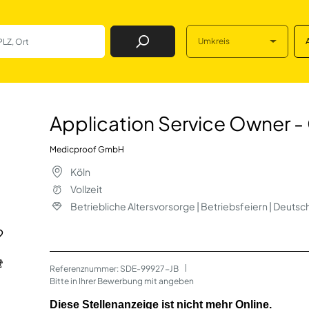
Umkreis
Job Finden
ice Owner - Cloud 
Application Service Owner -
Medicproof GmbH
Köln
Vollzeit
Betriebliche Altersvorsorge | Betriebsfeiern | Deut
Referenznummer: SDE-99927-JB
 | 
Bitte in Ihrer Bewerbung mit angeben