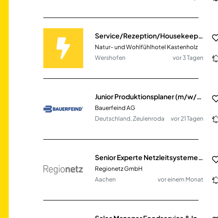
Service/Rezeption/Housekeeping (m/w/d)
Natur- und Wohlfühlhotel Kastenholz
Wershofen
vor 3 Tagen
Junior Produktionsplaner (m/w/d) - Disposition & Fertigungssteuerung
Bauerfeind AG
Deutschland, Zeulenroda
vor 21 Tagen
Senior Experte Netzleitsysteme & OT (m/w/d)
Regionetz GmbH
Aachen
vor einem Monat
Sales Manager Foodservice & Industrie (m/w/d)