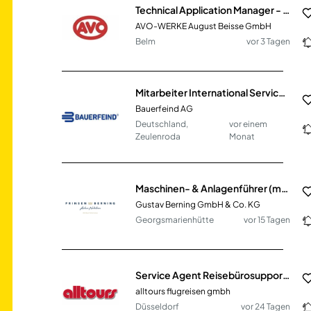
Technical Application Manager - Sales & Marketing (m/w/d)
AVO-WERKE August Beisse GmbH
Belm
vor 3 Tagen
Mitarbeiter International Service & Support (m/w/d)
Bauerfeind AG
Deutschland,
vor einem
Zeulenroda
Monat
Maschinen- & Anlagenführer (m/w/d) im Lebensmittelbereich
Gustav Berning GmbH & Co. KG
Georgsmarienhütte
vor 15 Tagen
Service Agent Reisebürosupport (m/w/d)
alltours flugreisen gmbh
Düsseldorf
vor 24 Tagen