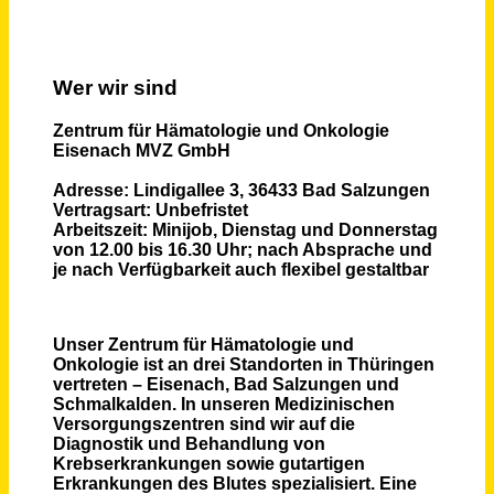
Schneller per Mail.
Bei neuen Stellen als Erstes informiert werden!
Minijob als Gesundheits- und Krankenpflegerin/Medizinische Fachangestellte (m/w/d) in der Onkologie
Zentrum für Hämatologie und Onkologie Eisenach MVZ GmbH
Eisenach
vor 2 Tagen
Gesundheits- und Krankenpfleger (m/w/d)
ETHIANUM Betriebsgesellschaft mbH & Co. KG
Heidelberg
vor einem Monat
Fachverkäufer (M/W/D) Minijob Mountain Shop Frankenjura
OBERALP Deutschland GmbH
Kiefersfelden
vor einem Monat