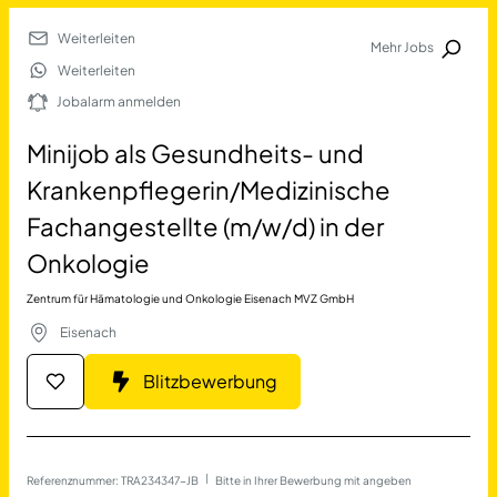
Weiterleiten
Mehr Jobs
Jobalarm anmelden
Weiterleiten
Jobalarm anmelden
Merkliste
Minijob als Gesundheits- und
Krankenpflegerin/Medizinische
Fachangestellte (m/w/d) in der
Onkologie
Zentrum für Hämatologie und Onkologie Eisenach MVZ GmbH
Eisenach
Job Finden
Blitzbewerbung
Minijob als Gesundheits- u
17690
Jobs
Filter
Referenznummer: TRA234347-JB
 | 
Bitte in Ihrer Bewerbung mit angeben