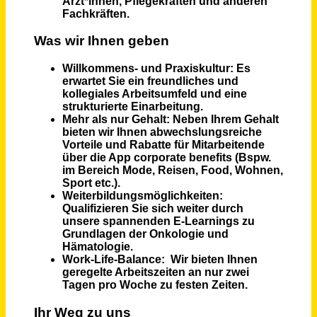
Medizinische/r Fachangestellte/r (m/w/d) für die Psychiatrische Institutsambulanz
Niels-Stensen-Kliniken GmbH
Bramsche
vor 3 Tagen
Pflegefachkraft (m/w/d) in Teilzeit und Vollzeit
wir für pänz e.V. - Beratung; Hilfen; Prävention für Kinder und Familien
Köln
vor 15 Tagen
Pädagogische / pflegerische Fachkraft in Teilzeit (w/m/d) Heilerziehungspfleger, Sozialarbeiter, Sozialpädagoge, Erzieher, Gesundheits- und Krankenpfleger, Altenpfleger
BHS - Behinderten-Heimstätte Solingen e.V.
Solingen
vor 7 Monaten