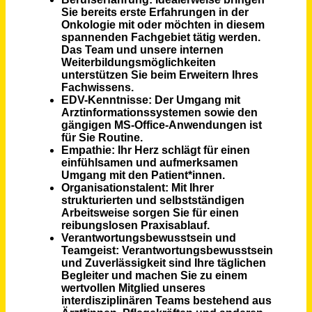
Minijobber*in (m/w/d) im Assistenzdienst
Evangelische Stiftung Alsterdorf - klaarnoord gGmbH
Quickborn
vor 3 Tagen
Medizinische Fachangestellte als Praxisleitung (m/w/d)
Orthopädisch Chirurgische Versorgungszentren
Poing
vor 3 Tagen
Gesundheits- und Krankenpflegerin / Medizinische Fachangestellte (m/w/d) in der Onkologie
Hämato-Onkologische Zentrum Kassel MVZ GmbH
Kassel
vor 7 Tagen
Medizinische/r Technolog/in (m/w/d) für Radiologie (MTR)
Niels-Stensen-Kliniken GmbH
Melle
vor 4 Tagen