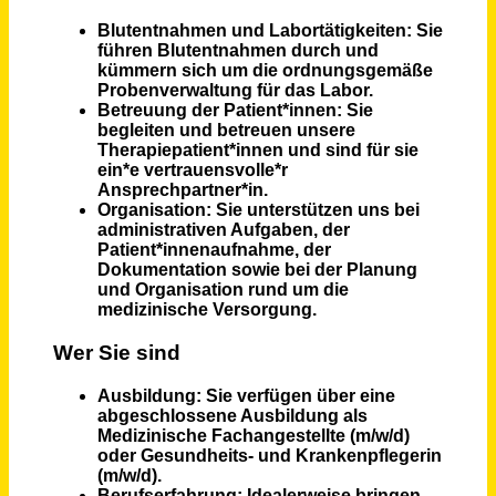
Hamburg
vor 3 Tagen
Medizinischer Technologe für Laboratoriumsanalytik (m/w/d)
Laboratoires Réunis Luxembourg S.A.
Junglinster
vor 2 Tagen
Medizinische Fachangestellte (m/w/d)
Praxisgemeinschaft Süß
Wittlich
vor 2 Tagen
Medizinische Fachangestellte (m/w/d) Augenoptiker (m/w/d) PTA (m/w/d) Vollzeit / Teilzeit
Augenchirurgie München
München
vor einem Monat