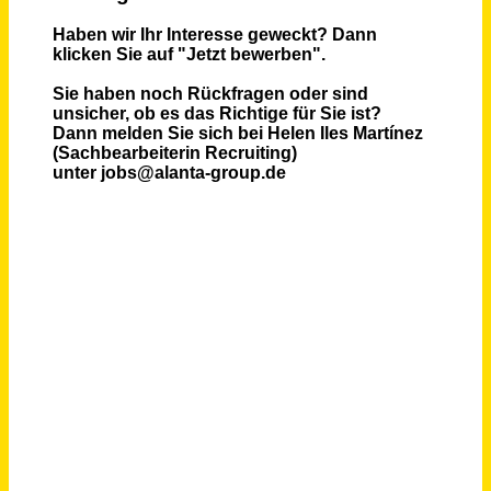
Gesundheits- und Krankenpflegerin / Pflegefachfrau / Medizinische Fachangestellte (m/w/d) in der Onkologie
Medizinisches Versorgungszentrum für Hämatologie und Onkologie Düsseldorf GmbH
Düsseldorf
vor 3 Tagen
Medizinischer Fachangestellter als Stationsfachkraft (m/w/d) in Voll- oder Teilzeit
SRH Kliniken Landkreis Sigmaringen
Sigmaringen
vor 4 Tagen
Medizinische Fachangestellte (m/w/d) – Nebenjob/Minijob
Psychotherapeutisches Zentrum Kitzberg Klinik GmbH & Co. KG
Bad Mergentheim
vor 5 Tagen
Gesundheits- und Krankenpfleger*in (m/w/d) als Stationsleitung für unseren Aufnahmebereich Innere Medizin/ Geriatrie
Evangelische Stiftung Alsterdorf - Evangelisches Krankenhaus Alsterdorf gGmbH
Hamburg
vor 5 Tagen