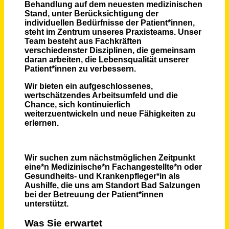
Vorarbeiter (m/w/d) für eine medizinische Einrichtung
STANDARD GEBÄUDEREINIGUNG JACOBS GmbH
Saarbrücken
vor 2 Tagen
Medizinischer Fachangestellter (m/w/d)
Medizinisches Versorgungszentrum Rhein-Hunsrück Ärztliche GmbH
Rheinböllen - Rheinböllen
vor einem Tag
Hauswirtschaftskraft / Kita-Helfer (m/w/d) Minijob-Basis
wir für pänz e.V. - Beratung; Hilfen; Prävention für Kinder und Familien
Köln - Nippes
vor 30 Tagen
Gesundheits- und Krankenpfleger *in (m/w/d) für die Intensivstation
Evangelische Stiftung Alsterdorf - Evangelisches Krankenhaus Alsterdorf gGmbH