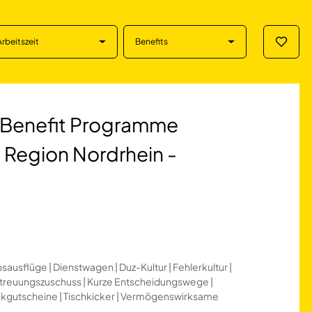
Arbeitszeit
Benefits
Merklis
fit Programme (m/w
- Benefit Programme
- Region Nordrhein -
sausflüge | Dienstwagen | Duz-Kultur | Fehlerkultur |
etreuungszuschuss | Kurze Entscheidungswege |
ankgutscheine | Tischkicker | Vermögenswirksame