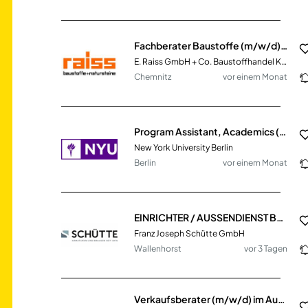
Fachberater Baustoffe (m/w/d) im Innen- & Außendienst
E. Raiss GmbH + Co. Baustoffhandel KG
Chemnitz
vor einem Monat
Program Assistant, Academics (m/f/d)
New York University Berlin
Berlin
vor einem Monat
EINRICHTER / AUSSENDIENST BAUMARKT (m/w/d)
Franz Joseph Schütte GmbH
Wallenhorst
vor 3 Tagen
Verkaufsberater (m/w/d) im Außendienst