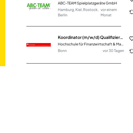
ABC-TEAM Spielplatzgeräte GmbH
Hamburg, Kiel, Rostock,
vor einem
Berlin
Monat
Koordinator (m/w/d) Qualifizierungsprogramme in Teilzeit
Hochschule für Finanzwirtschaft & Management GmbH
Bonn
vor 30 Tagen
Vertriebsmitarbeiter Innendienst SHK (m/w/d)
Sanitär-Heinze GmbH & Co. KG
Schweinfurt
vor einem Monat
Kundenberater Außendienst (m/w/d) – Regionaldirektion Bodensee-Baar
BGV Badische Versicherungen
DE
vor 8 Tagen