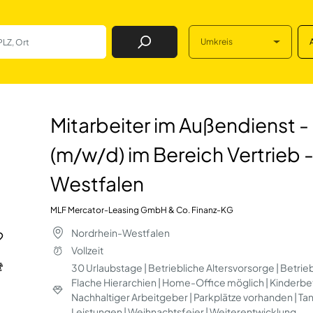
Umkreis
Job Finden
ußendienst - Bene
Mitarbeiter im Außendienst 
(m/w/d) im Bereich Vertrieb 
Westfalen
MLF Mercator-Leasing GmbH & Co. Finanz-KG
Nordrhein-Westfalen
Vollzeit
30 Urlaubstage | Betriebliche Altersvorsorge | Betrieb
Flache Hierarchien | Home-Office möglich | Kinderb
Nachhaltiger Arbeitgeber | Parkplätze vorhanden | T
Leistungen | Weihnachtsfeier | Weiterentwicklung