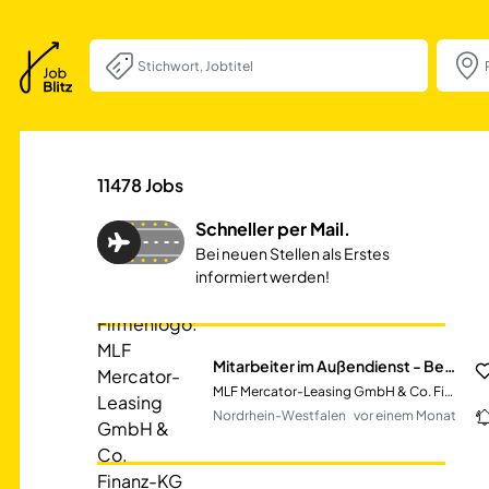
Mitarbeiter im A
11478
Jobs
Schneller per Mail.
Bei neuen Stellen als Erstes
informiert werden!
Mitarbeiter im Außendienst - Benefit Programme (m/w/d) im Bereich Vertrieb - Region Nordrhein - Westfalen
MLF Mercator-Leasing GmbH & Co. Finanz-KG
Nordrhein-Westfalen
vor einem Monat