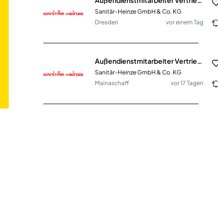
Sanitär-Heinze GmbH & Co. KG
Dresden
vor einem Tag
Außendienstmitarbeiter Vertrieb SHK (m/w/d)
Sanitär-Heinze GmbH & Co. KG
Mainaschaff
vor 17 Tagen
Außendienstmitarbeiter Vertrieb SHK (m/w/d)
Sanitär-Heinze GmbH & Co. KG
Holzkirchen (PLZ 83607)
vor 17 Tagen
Key Account Manager/in (m/w/d) Mercedes-Benz
STERNPARTNER SE & Co. KG
Elmshorn
vor 6 Tagen