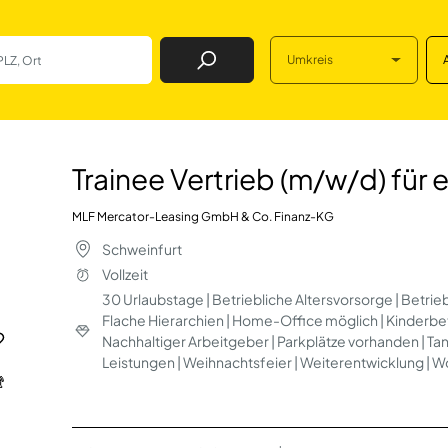
Umkreis
Job Finden
(m/w/d) für einen
Trainee Vertrieb (m/w/d) für
MLF Mercator-Leasing GmbH & Co. Finanz-KG
Schweinfurt
Vollzeit
30 Urlaubstage | Betriebliche Altersvorsorge | Betrieb
Flache Hierarchien | Home-Office möglich | Kinderb
Nachhaltiger Arbeitgeber | Parkplätze vorhanden | T
Leistungen | Weihnachtsfeier | Weiterentwicklung | 