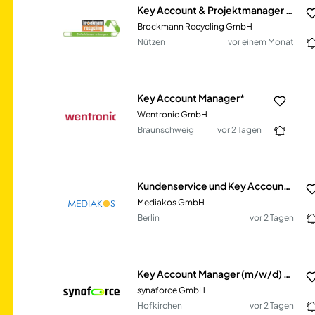
Key Account & Projektmanager (m/w/d)
Brockmann Recycling GmbH
Nützen
vor einem Monat
Key Account Manager*
Wentronic GmbH
Braunschweig
vor 2 Tagen
Kundenservice und Key Account Support (m/w/d)
Mediakos GmbH
Berlin
vor 2 Tagen
Key Account Manager (m/w/d) - deutschlandweit
synaforce GmbH
Hofkirchen
vor 2 Tagen