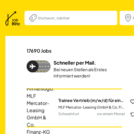
Trainee Vertrieb 
17690
Jobs
Schneller per Mail.
Bei neuen Stellen als Erstes
informiert werden!
Trainee Vertrieb (m/w/d) für einen Key Account
MLF Mercator-Leasing GmbH & Co. Finanz-KG
Schweinfurt
vor einem Monat