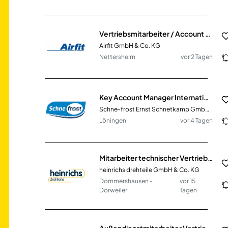
Vertriebsmitarbeiter / Account Manager (m/w/d)
Airfit GmbH & Co. KG
Nettersheim
vor 2 Tagen
Key Account Manager International (m/w/d)
Schne-frost Ernst Schnetkamp GmbH & Co. KG
Löningen
vor 4 Tagen
Mitarbeiter technischer Vertrieb - Angebots- und Projektwesen (m/w/d)
heinrichs drehteile GmbH & Co. KG
Dommershausen -
vor 15
Dorweiler
Tagen
Außendienstmitarbeiter Vertrieb SHK (m/w/d)