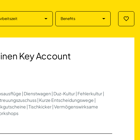
Arbeitszeit
Benefits
Merklis
 Key Account in Sc
 einen Key Account
sausflüge | Dienstwagen | Duz-Kultur | Fehlerkultur |
etreuungszuschuss | Kurze Entscheidungswege |
ankgutscheine | Tischkicker | Vermögenswirksame
Workshops