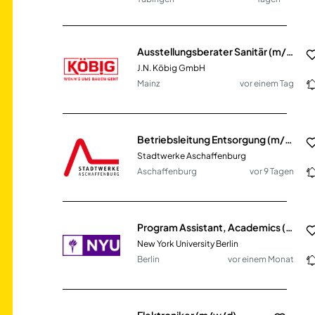
Ausstellungsberater Sanitär (m/w/d) - ideal für Quereinsteiger
J.N. Köbig GmbH
Mainz
vor einem Tag
Betriebsleitung Entsorgung (m/w/d)
Stadtwerke Aschaffenburg
Aschaffenburg
vor 9 Tagen
Program Assistant, Academics (m/f/d)
New York University Berlin
Berlin
vor einem Monat
Elektroniker (m/w/d)