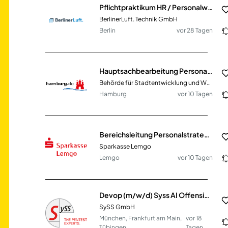
Pflichtpraktikum HR / Personalwesen / Recruiting (m/w/d)
BerlinerLuft. Technik GmbH
Berlin
vor 28 Tagen
Hauptsachbearbeitung Personalentwicklung
Behörde für Stadtentwicklung und Wohnen
Hamburg
vor 10 Tagen
Bereichsleitung Personalstrategie & Transformation (m/w/d)
Sparkasse Lemgo
Lemgo
vor 10 Tagen
Devop (m/w/d) Syss AI Offensive Platform
SySS GmbH
München, Frankfurt am Main,
vor 18
Tübingen
Tagen