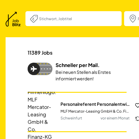
Personalreferent
11389
Jobs
Schneller per Mail.
Bei neuen Stellen als Erstes
informiert werden!
Personalreferent Personalentwicklung (m/w/d) im Bereich Personal
MLF Mercator-Leasing GmbH & Co. Finanz-KG
Schweinfurt
vor einem Monat