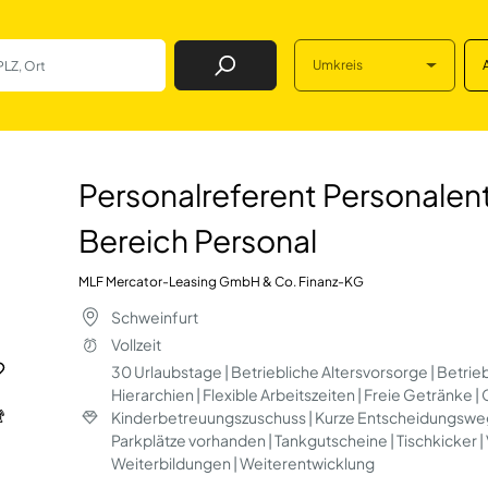
Umkreis
Job Finden
 Personalentwickl
Personalreferent Personalen
Bereich Personal
MLF Mercator-Leasing GmbH & Co. Finanz-KG
Schweinfurt
Vollzeit
30 Urlaubstage | Betriebliche Altersvorsorge | Betrieb
Hierarchien | Flexible Arbeitszeiten | Freie Getränke 
Kinderbetreuungszuschuss | Kurze Entscheidungswege 
Parkplätze vorhanden | Tankgutscheine | Tischkicker
Weiterbildungen | Weiterentwicklung