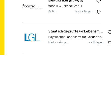
ficonTEC Service GmbH
Achim
vor 22 Tagen
Staatlich geprüfte/-r Lebensmittelchemiker/-in (m/w/d)
Bayerisches Landesamt für Gesundheit und Lebensmittelsicherheit
Bad Kissingen
vor 11 Tagen
Sachgebietsleiter - Team Heizungsbau (m/w/d)
Oberhessische Gasversorgung GmbH
Friedberg (Hessen)
vor 10 Tagen
VertriebsmitarbeiterIn / Sales ManagerIn im Innendienst
Von Guttenberg GmbH Aschheim
Aschheim
vor 24 Tagen