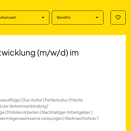
Arbeitszeit
Benefits
Merklis
ung (m/w/d) im Be
twicklung (m/w/d) im
sausflüge | Duz-Kultur | Fehlerkultur | Flache
| Gute Verkehrsanbindung |
| Mobiles Arbeiten | Nachhaltiger Arbeitgeber |
 | Vermögenswirksame Leistungen | Weihnachtsfeier |